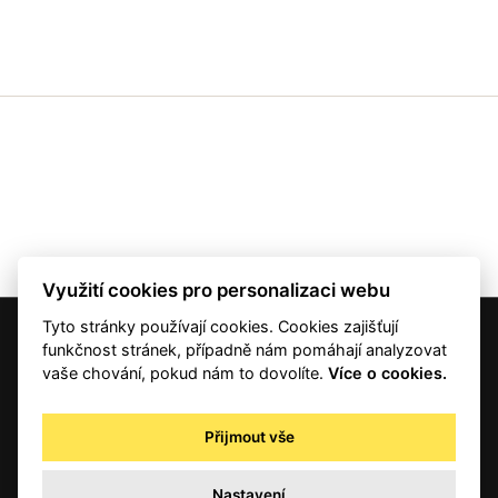
Využití cookies pro personalizaci webu
Tyto stránky používají cookies. Cookies zajišťují
© 2001 — 2026 Copyright CMI News a dodavatelé obsahu. |
Cookies
funkčnost stránek, případně nám pomáhají analyzovat
Kontakt
vaše chování, pokud nám to dovolíte.
Více o cookies.
RSS
Autorská práva
Přijmout vše
Zpracování osobních údajů - registrovaní a předplatitelé
Zpracování osobních údajů pro novinářské a další účely
Nastavení