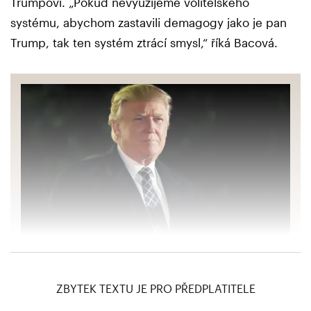
Trumpovi. „Pokud nevyužijeme volitelského
systému, abychom zastavili demagogy jako je pan
Trump, tak ten systém ztrácí smysl,“ říká Bacová.
Vojáci a boháči. 10 klíčových členů Trumpovy
vlády
ZBYTEK TEXTU JE PRO PŘEDPLATITELE