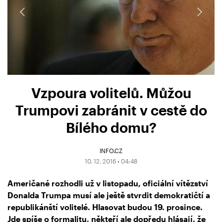
Vzpoura volitelů. Můžou
Trumpovi zabránit v cestě do
Bílého domu?
INFO.CZ
10. 12. 2016 • 04:48
Američané rozhodli už v listopadu, oficiální vítězství
Donalda Trumpa musí ale ještě stvrdit demokratičtí a
republikánští volitelé. Hlasovat budou 19. prosince.
Jde spíše o formalitu, někteří ale dopředu hlásají, že