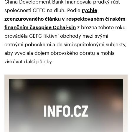
China Development Bank financovala prudký růst
společnosti CEFC na dluh. Podle
rychle
zcenzurovaného článku v respektovaném čínském
finančním časopise Cchaj-sin
z března tohoto roku
prováděla CEFC fiktivní obchody mezi svými
četnými pobočkami a dalšími spřátelenými subjekty,
aby vyvolala dojem obrovského obratu a mohla
získávat další půjčky.