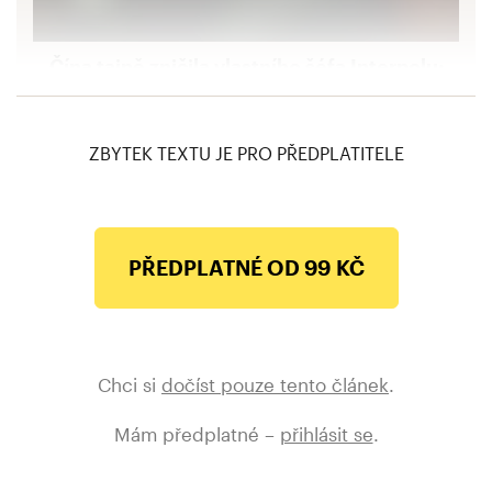
Čína tajně zničila vlastního šéfa Interpolu:
Měl ukázat, jak je skvělá. Místo toho sám padl
na dno
ZBYTEK TEXTU JE PRO PŘEDPLATITELE
PŘEDPLATNÉ OD 99 KČ
Chci si
dočíst pouze tento článek
.
Mám předplatné –
přihlásit se
.