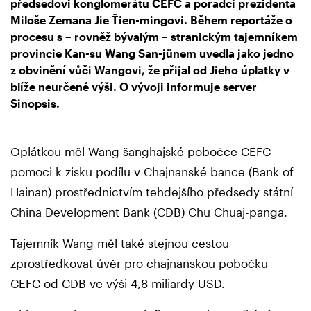
předsedovi konglomerátu CEFC a poradci prezidenta
Miloše Zemana Jie Ťien-mingovi. Během reportáže o
procesu s – rovněž bývalým – stranickým tajemníkem
provincie Kan-su Wang San-jünem uvedla jako jedno
z obvinění vůči Wangovi, že přijal od Jieho úplatky v
blíže neurčené výši. O vývoji informuje server
Sinopsis.
Oplátkou měl Wang šanghajské pobočce CEFC
pomoci k zisku podílu v Chajnanské bance (Bank of
Hainan) prostřednictvím tehdejšího předsedy státní
China Development Bank (CDB) Chu Chuaj-panga.
Tajemník Wang měl také stejnou cestou
zprostředkovat úvěr pro chajnanskou pobočku
CEFC od CDB ve výši 4,8 miliardy USD.