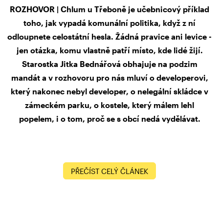
ROZHOVOR | Chlum u Třeboně je učebnicový příklad
toho, jak vypadá komunální politika, když z ní
odloupnete celostátní hesla. Žádná pravice ani levice -
jen otázka, komu vlastně patří místo, kde lidé žijí.
Starostka Jitka Bednářová obhajuje na podzim
mandát a v rozhovoru pro nás mluví o developerovi,
který nakonec nebyl developer, o nelegální skládce v
zámeckém parku, o kostele, který málem lehl
popelem, i o tom, proč se s obcí nedá vydělávat.
PŘEČÍST CELÝ ČLÁNEK