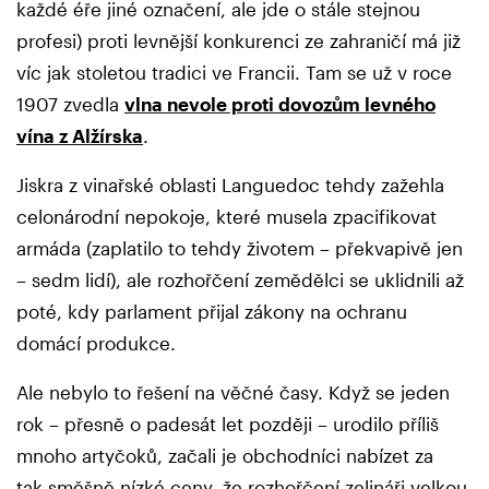
každé éře jiné označení, ale jde o stále stejnou
profesi) proti levnější konkurenci ze zahraničí má již
víc jak stoletou tradici ve Francii. Tam se už v roce
1907 zvedla
vlna nevole proti dovozům levného
vína z Alžírska
.
Jiskra z vinařské oblasti Languedoc tehdy zažehla
celonárodní nepokoje, které musela zpacifikovat
armáda (zaplatilo to tehdy životem – překvapivě jen
– sedm lidí), ale rozhořčení zemědělci se uklidnili až
poté, kdy parlament přijal zákony na ochranu
domácí produkce.
Ale nebylo to řešení na věčné časy. Když se jeden
rok – přesně o padesát let později – urodilo příliš
mnoho artyčoků, začali je obchodníci nabízet za
tak směšně nízké ceny, že rozhořčení zelináři velkou