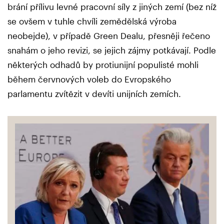
brání přílivu levné pracovní síly z jiných zemí (bez níž
se ovšem v tuhle chvíli zemědělská výroba
neobejde), v případě Green Dealu, přesněji řečeno
snahám o jeho revizi, se jejich zájmy potkávají. Podle
některých odhadů by protiunijní populisté mohli
během červnových voleb do Evropského
parlamentu zvítězit v devíti unijních zemích.