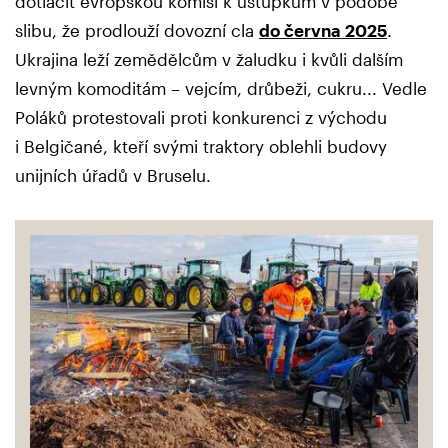
dotlačit evropskou komisi k ústupkům v podobě
slibu, že prodlouží dovozní cla
do června 2025
.
Ukrajina leží zemědělcům v žaludku i kvůli dalším
levným komoditám – vejcím, drůbeži, cukru... Vedle
Poláků protestovali proti konkurenci z východu
i Belgičané, kteří svými traktory oblehli budovy
unijních úřadů v Bruselu.