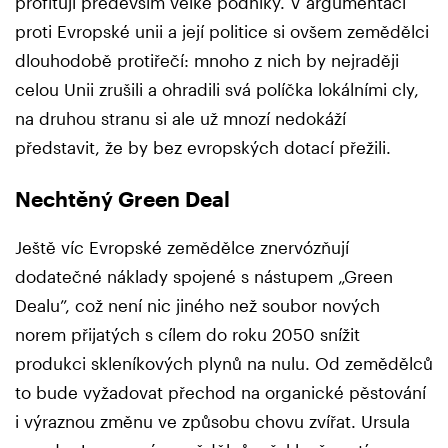
profitují především velké podniky. V argumentaci
proti Evropské unii a její politice si ovšem zemědělci
dlouhodobě protiřečí: mnoho z nich by nejraději
celou Unii zrušili a ohradili svá políčka lokálními cly,
na druhou stranu si ale už mnozí nedokáží
představit, že by bez evropských dotací přežili.
Nechtěný Green Deal
Ještě víc Evropské zemědělce znervózňují
dodatečné náklady spojené s nástupem „Green
Dealu”, což není nic jiného než soubor nových
norem přijatých s cílem do roku 2050 snížit
produkci skleníkových plynů na nulu. Od zemědělců
to bude vyžadovat přechod na organické pěstování
i výraznou změnu ve způsobu chovu zvířat. Ursula