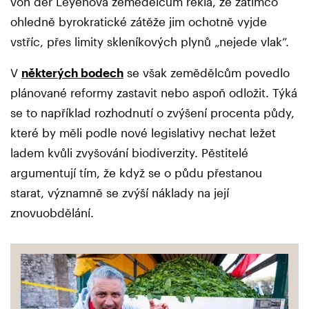
von der Leyenová zemědělcům řekla, že zatímco
ohledně byrokratické zátěže jim ochotně vyjde
vstříc, přes limity skleníkových plynů „nejede vlak”.
V
některých bodech
se však zemědělcům povedlo
plánované reformy zastavit nebo aspoň odložit. Týká
se to například rozhodnutí o zvýšení procenta půdy,
které by měli podle nové legislativy nechat ležet
ladem kvůli zvyšování biodiverzity. Pěstitelé
argumentují tím, že když se o půdu přestanou
starat, významně se zvýší náklady na její
znovuobdělání.