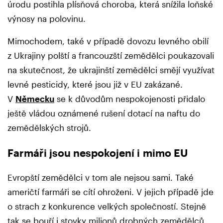
úrodu postihla plísňová choroba, která snížila loňské
výnosy na polovinu.
Mimochodem, také v případě dovozu levného obilí
z Ukrajiny polští a francouzští zemědělci poukazovali
na skutečnost, že ukrajinští zemědělci smějí využívat
levné pesticidy, které jsou již v EU zakázané.
V
Německu
se k důvodům nespokojenosti přidalo
ještě vládou oznámené rušení dotací na naftu do
zemědělských strojů.
Farmáři jsou nespokojení i mimo EU
Evropští zemědělci v tom ale nejsou sami. Také
američtí farmáři se cítí ohroženi. V jejich případě jde
o strach z konkurence velkých společností. Stejně
tak se bouří i stovky milionů drobných zemědělců