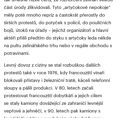
část úrody zlikvidovali. Tyto „artyčokové nepokoje“
měly poté mnoho repríz a častokrát přerostly do
širších protestů, do potyček s policií, do pouličních
bojů, útoků na úřady – jejichž organizátoři a hlavní
aktéři přišli předtím do styku s artyčoky leda někde
na pultu zelinářského trhu nebo v regále obchodu s
potravinami.
Levný dovoz z ciziny se stal rozbuškou dalších
protestů také v roce 1976, kdy francouzští vinaři
blokovali přístavy i železniční tratě, káceli telefonní
sloupy a pálili produkci. V 80. letech začali
protestovat francouzští dobytkáři a jejich cílem
se staly kamiony dovážející ze zahraničí levnější
vepřové a jehněčí, v 90. letech pak kamiony s