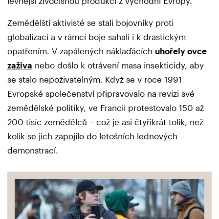
levnější živočišnou produkcí z východní Evropy.
Zemědělští aktivisté se stali bojovníky proti
globalizaci a v rámci boje sahali i k drastickým
opatřením. V zapálených náklaďácích
uhořely ovce
zaživa
nebo došlo k otrávení masa insekticidy, aby
se stalo nepoživatelným. Když se v roce 1991
Evropské společenství připravovalo na revizi své
zemědělské politiky, ve Francii protestovalo 150 až
200 tisíc zemědělců – což je asi čtyřikrát tolik, než
kolik se jich zapojilo do letošních lednových
demonstrací.