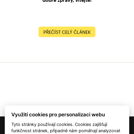
PŘEČÍST CELÝ ČLÁNEK
Využití cookies pro personalizaci webu
Tyto stránky používají cookies. Cookies zajišťují
© 2001 — 2026 Copyright CMI News a dodavatelé obsahu. |
Cookies
funkčnost stránek, případně nám pomáhají analyzovat