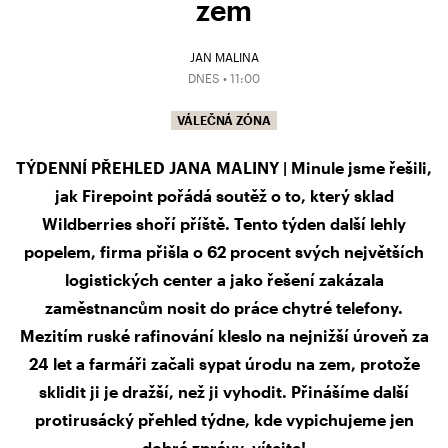
zem
JAN MALINA
DNES • 11:00
VÁLEČNÁ ZÓNA
TÝDENNÍ PŘEHLED JANA MALINY | Minule jsme řešili,
jak Firepoint pořádá soutěž o to, který sklad
Wildberries shoří příště. Tento týden další lehly
popelem, firma přišla o 62 procent svých největších
logistických center a jako řešení zakázala
zaměstnancům nosit do práce chytré telefony.
Mezitím ruské rafinování kleslo na nejnižší úroveň za
24 let a farmáři začali sypat úrodu na zem, protože
sklidit ji je dražší, než ji vyhodit. Přinášíme další
protirusácký přehled týdne, kde vypichujeme jen
dobré zprávy, vítejte!