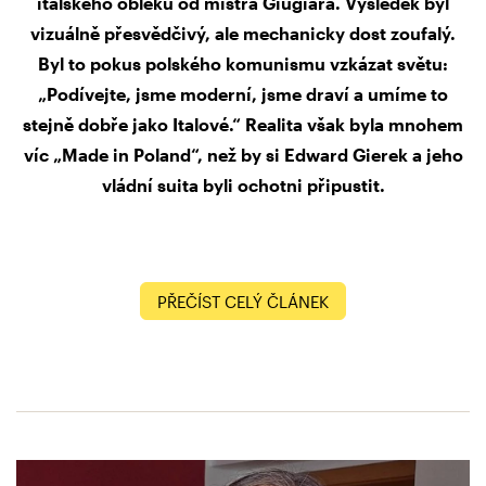
italského obleku od mistra Giugiara. Výsledek byl
vizuálně přesvědčivý, ale mechanicky dost zoufalý.
Byl to pokus polského komunismu vzkázat světu:
„Podívejte, jsme moderní, jsme draví a umíme to
stejně dobře jako Italové.“ Realita však byla mnohem
víc „Made in Poland“, než by si Edward Gierek a jeho
vládní suita byli ochotni připustit.
PŘEČÍST CELÝ ČLÁNEK