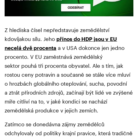
Z hlediska čísel nepředstavuje zemědělství
kdovíjakou sílu. Jeho
přínos do HDP jsou v EU
necelá dvě procenta
a v USA dokonce jen jedno
procento. V EU zaměstnává zemědělský
sektor pouhá tři procenta obyvatel. Ale s tím, jak
rostou ceny potravin a současně se stále více mluví
o hrozbách globálního oteplování, sucha, povodní
a ztrát přírodních zdrojů, začínají být lidé ve zvýšené
míře citliví na to, v jaké kondici se nachází
zemědělská produkce v jejich zemích.
Zatímco se donedávna zájmy zemědělců
odchylovaly od politiky krajní pravice, která tradičně