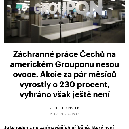
Záchranné práce Čechů na
americkém Grouponu nesou
ovoce. Akcie za pár měsíců
vyrostly o 230 procent,
vyhráno však ještě není
VOJTĚCH KRISTEN
16. 08. 2023 • 15:09
Je to jeden z nejzajímavějších příběhů, který nyní