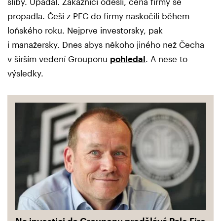
sliby. Upadal. Zákazníci odešli, cena firmy se
propadla. Češi z PFC do firmy naskočili během
loňského roku. Nejprve investorsky, pak
i manažersky. Dnes abys někoho jiného než Čecha
v širším vedení Grouponu
pohledal
. A nese to
výsledky.
Na investici do Grouponu prodělává Pale Fire