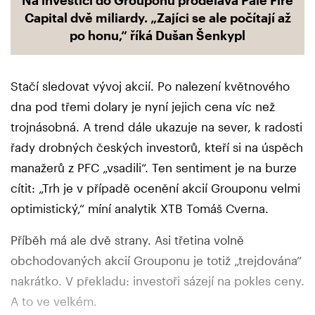
Capital dvě miliardy. „Zajíci se ale počítají až
po honu,“ říká Dušan Šenkypl
Stačí sledovat vývoj akcií. Po nalezení květnového
dna pod třemi dolary je nyní jejich cena víc než
trojnásobná. A trend dále ukazuje na sever, k radosti
řady drobných českých investorů, kteří si na úspěch
manažerů z PFC „vsadili“. Ten sentiment je na burze
cítit: „Trh je v případě ocenění akcií Grouponu velmi
optimistický,“ míní analytik XTB Tomáš Cverna.
Příběh má ale dvě strany. Asi třetina volně
obchodovaných akcií Grouponu je totiž „trejdována“
nakrátko. V překladu: investoři sázejí na pokles ceny.
A to ve velkém.