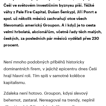
Češi ve světovém investičním byznysu píší. Těžké
váhy z Pale Fire Capital, Dušan Šenkypl, Jiří Ponrt a
spol. už několik měsíců zachraňují otce všech
Slevomatů: americký Groupon. A i když je to cesta
velmi hrbolatá, akcionářům, včetně řady těch malých,
českých, za posledních pár měsíců vydělali přes 230
procent.
Není mnoho podobných příběhů historicky
dominantních firem, v jejichž epicentru dnes Češi
hrají hlavní roli. Tím spíš v samotné kolébce
kapitalismu.
Zdaleka není hotovo. Groupon, kdysi slevový
behemot, zastaral. Nereagoval na trendy, neplnil