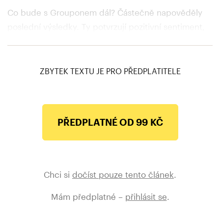
Co bude s Grouponem dál? Částečně napověděly
poslední výsledky. Ty potvrzují pozitivní sentiment,
zároveň naznačují, že cesta k záchraně firmy bude
ještě hodně hrbolatá.
ZBYTEK TEXTU JE PRO PŘEDPLATITELE
PŘEDPLATNÉ OD 99 KČ
Chci si
dočíst pouze tento článek
.
Mám předplatné –
přihlásit se
.