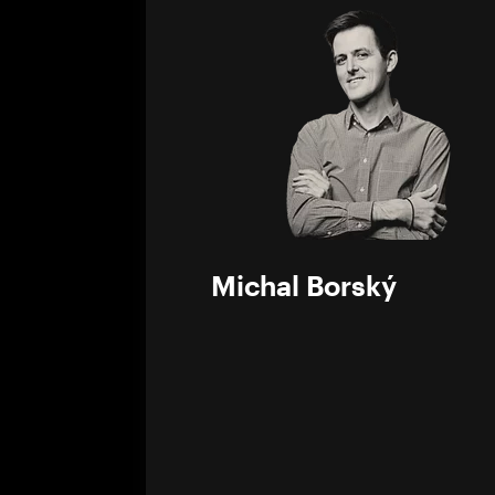
0%
Michal Borský