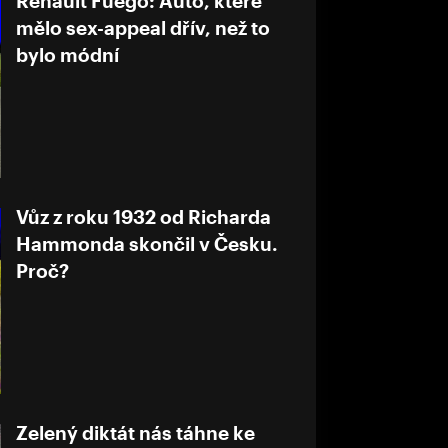
Renault Fuego: Auto, které
mělo sex-appeal dřív, než to
bylo módní
Vůz z roku 1932 od Richarda
Hammonda skončil v Česku.
Proč?
Zelený diktát nás táhne ke