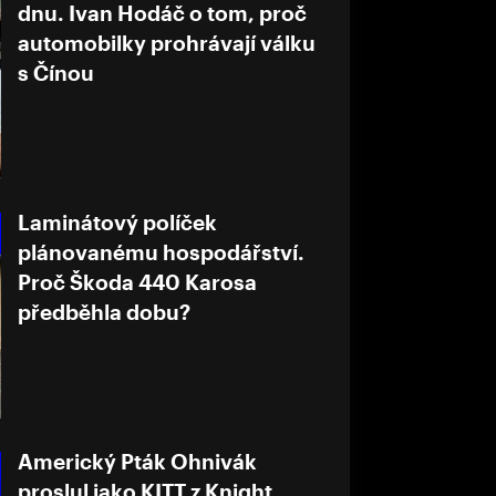
dnu. Ivan Hodáč o tom, proč
automobilky prohrávají válku
s Čínou
Laminátový políček
plánovanému hospodářství.
Proč Škoda 440 Karosa
předběhla dobu?
Americký Pták Ohnivák
proslul jako KITT z Knight