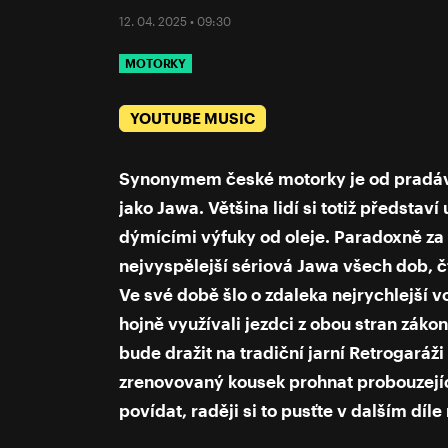
12. 04. 2025 • 09:30
MOTORKY
YOUTUBE MUSIC
Synonymem české motorky je od pradáv
jako Jawa. Většina lidí si totiž představ
dýmícími výfuky od oleje. Paradoxně za 
nejvyspělejší sériová Jawa všech dob, č
Ve své době šlo o zdaleka nejrychlejší v
hojně využívali jezdci z obou stran záko
bude dražit na tradiční jarní Retrogaráži 
zrenovovaný kousek prohnat probouzejíc
povídat, raději si to pusťte v dalším dí