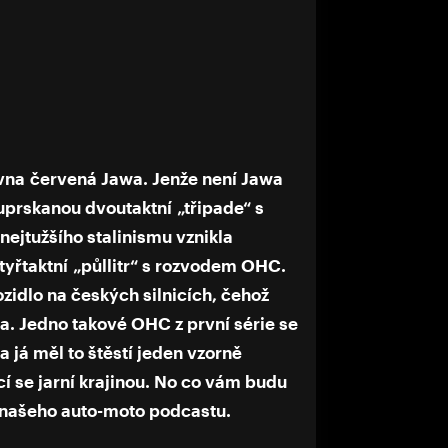
na červená Jawa. Jenže není Jawa
í uprskanou dvoutaktní „třipade“ s
nejtužšího stalinismu vznikla
tyřtaktní „půllitr“ s rozvodem OHC.
ozidlo na českých silnicích, čehož
na. Jedno takové OHC z první série se
a já měl to štěstí jeden vzorně
í se jarní krajinou. No co vám budu
le našeho auto-moto podcastu.