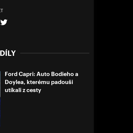
ET
DÍLY
Ford Capri: Auto Bodieho a
Doylea, kterému padouši
utíkali z cesty