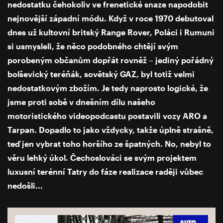
nedostatku čehokoliv ve frenetické snaze napodobit
nejnovější západní módu. Když v roce 1970 debutoval
dnes už kultovní britský Range Rover, Poláci i Rumuni
si usmysleli, že něco podobného chtějí svým
porobeným občanům dopřát rovněž – jediný pořádný
bolševický teréňák, sovětský GAZ, byl totiž velmi
nedostatkovým zbožím. Je tedy naprosto logické, že
jsme proti sobě v dnešním dílu našeho
motoristického videopodcastu postavili vozy ARO a
Tarpan. Dopadlo to jako vždycky, takže úplně strašně,
teď jen vybrat toho horšího ze špatných. No, nebyl to
věru lehký úkol. Čechoslováci se svým projektem
luxusní terénní Tatry do fáze realizace raději vůbec
nedošli...