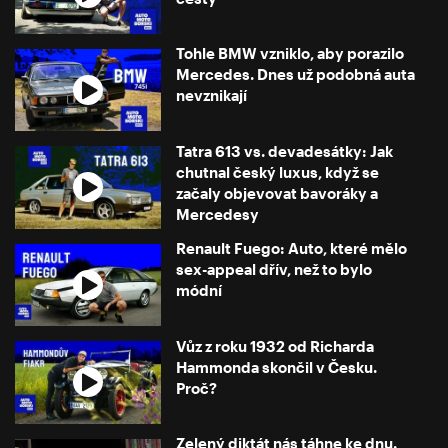
Tohle BMW vzniklo, aby porazilo
Mercedes. Dnes už podobná auta
nevznikají
Tatra 613 vs. devadesátky: Jak
chutnal český luxus, když se
začaly objevovat bavoráky a
Mercedesy
Renault Fuego: Auto, které mělo
sex-appeal dřív, než to bylo
módní
Vůz z roku 1932 od Richarda
Hammonda skončil v Česku.
Proč?
Zelený diktát nás táhne ke dnu.