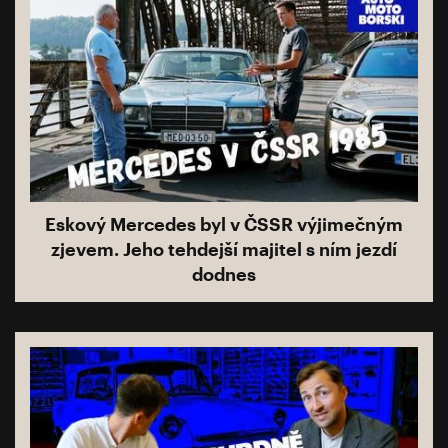
Eskový Mercedes byl v ČSSR výjimečným
zjevem. Jeho tehdejší majitel s ním jezdí
dodnes