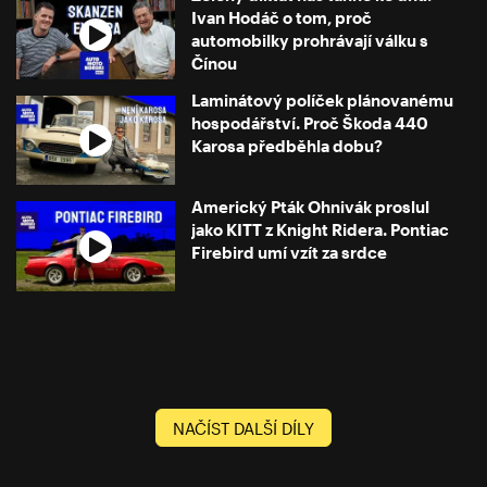
Ivan Hodáč o tom, proč
automobilky prohrávají válku s
Čínou
Laminátový políček plánovanému
hospodářství. Proč Škoda 440
Karosa předběhla dobu?
Americký Pták Ohnivák proslul
jako KITT z Knight Ridera. Pontiac
Firebird umí vzít za srdce
NAČÍST DALŠÍ DÍLY