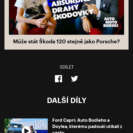
Může stát Škoda 120 stejně jako Porsche?
SDÍLET
DALŠÍ DÍLY
Ford Capri: Auto Bodieho a
Doylea, kterému padouši utíkali z
cesty