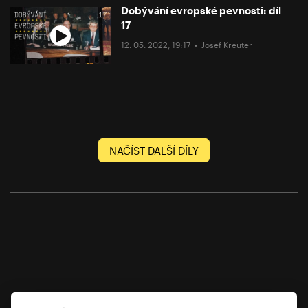
Dobývání evropské pevnosti: díl
17
12. 05. 2022, 19:17 •
Josef Kreuter
NAČÍST DALŠÍ DÍLY