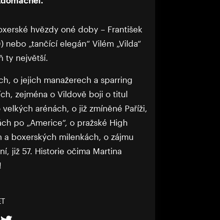
oxerské hvězdy oné doby – František
) nebo „tančící elegán“ Vilém „Vilda“
 ty největší.
ách, o jejich manažerech a sparring
ch, zejména o Vildově boji o titul
 velkých arénách, o již zmíněné Paříži,
ch po „Americe“, o pražské High
h a boxerských milenkách, o zájmu
, již 57. Historie očima Martina
!
ET