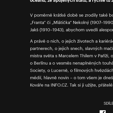
V poměrně krátké době se zrodily také b
„Franta“ či „Mlátička“ Nekolný (1907–1990
Jakš (1910–1943), abychom uvedli alespoň
A právě o nich, o jejich životech a kariér
partnerech, o jejich snech, slavných mačí
mistra světa s Marcelem Thilem v Paříži, o
o Berlínu a o vesměs nenaplněných touhá
Society, o Lucerně, o filmových hvězdác
médií, hlavně novin – o tom všem je dnešní
Kováře na INFO.CZ. Tak si ji užijte, přátelé
SDÍL