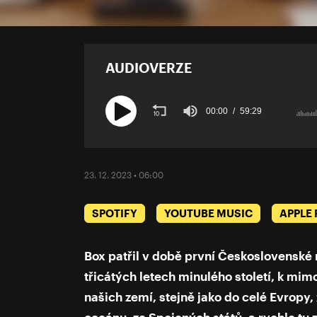
AUDIOVERZE
00:00
59:29
Volume
90%
23. 12. 2023 • 06:00
SPOTIFY
YOUTUBE MUSIC
APPLE
Box patřil v době první Československé 
třicátých letech minulého století, k mi
našich zemí, stejně jako do celé Evropy, 
oceánu, ze Spojených států, a rychle tu