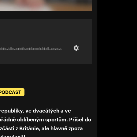
 PODCAST
republiky, ve dvacátých a ve
mořádně oblíbeným sportům. Přišel do
zčásti z Británie, ale hlavně zpoza
 zdomácněl.