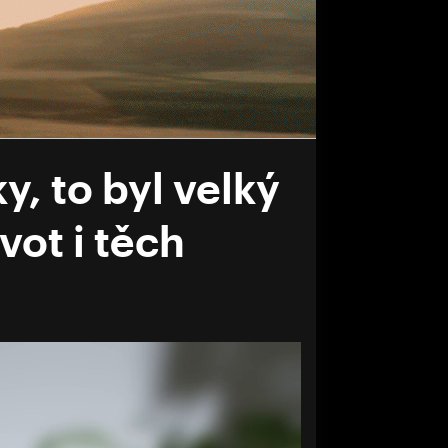
, to byl velký
vot i těch