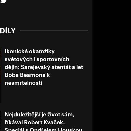
DÍLY
Ikonické okamžiky
světových i sportovních
dějin: Sarejevský atentát a let
Boba Beamona k
nesmrtelnosti
Nejdůležitější je život sám,
říkával Robert Kvaček.
Speciál s Ondřejem Houskou