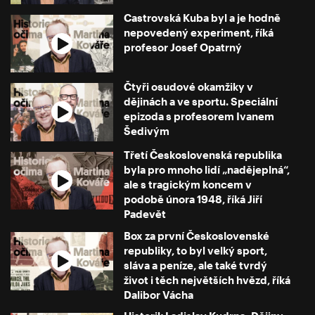
Castrovská Kuba byl a je hodně
nepovedený experiment, říká
profesor Josef Opatrný
Čtyři osudové okamžiky v
dějinách a ve sportu. Speciální
epizoda s profesorem Ivanem
Šedivým
Třetí Československá republika
byla pro mnoho lidí „nadějeplná“,
ale s tragickým koncem v
podobě února 1948, říká Jiří
Padevět
Box za první Československé
republiky, to byl velký sport,
sláva a peníze, ale také tvrdý
život i těch největších hvězd, říká
Dalibor Vácha