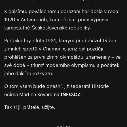
K dalšímu, poválečnému obrození her došlo v roce
1920 v Antverpách, kam přijela i první výprava
samostatné Československé republiky.
Pařížské hry z léta 1924, kterým předcházel Týden
zimních sportů v Chamonix, jenž byl později
prohlášen za první zimní olympiádu, znamenaly – ve
své době – triumf moderního olympismu a počátek
jeho dalšího rozkvětu.
O tom všem bude dnešní, již šedesátá Historie
očima Martina Kováře na
INFO.CZ
.
Tak si ji, přátelé, užijte.