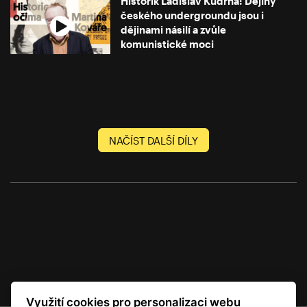
Historik Ladislav Kudrna: Dějiny
českého undergroundu jsou i
dějinami násilí a zvůle
komunistické moci
NAČÍST DALŠÍ DÍLY
Využití cookies pro personalizaci webu