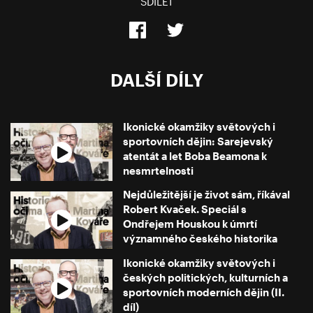
SDÍLET
DALŠÍ DÍLY
Ikonické okamžiky světových i
sportovních dějin: Sarejevský
atentát a let Boba Beamona k
nesmrtelnosti
Nejdůležitější je život sám, říkával
Robert Kvaček. Speciál s
Ondřejem Houskou k úmrtí
významného českého historika
Ikonické okamžiky světových i
českých politických, kulturních a
sportovních moderních dějin (II.
díl)