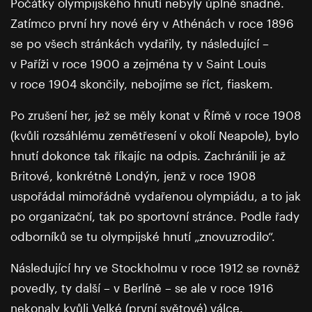
Počátky olympijského hnutí nebyly úplně snadné.
Zatímco první hry nové éry v Athénách v roce 1896
se po všech stránkách vydařily, ty následující –
v Paříži v roce 1900 a zejména ty v Saint Louis
v roce 1904 skončily, nebojíme se říct, fiaskem.
Po zrušení her, jež se měly konat v Římě v roce 1908
(kvůli rozsáhlému zemětřesení v okolí Neapole), bylo
hnutí dokonce tak říkajíc na odpis. Zachránili je až
Britové, konkrétně Londýn, jenž v roce 1908
uspořádal mimořádně vydařenou olympiádu, a to jak
po organizační, tak po sportovní stránce. Podle řady
odborníků se tu olympijské hnutí „znovuzrodilo“.
Následující hry ve Stockholmu v roce 1912 se rovněž
povedly, ty další – v Berlíně – se ale v roce 1916
nekonaly kvůli Velké (první světové) válce.