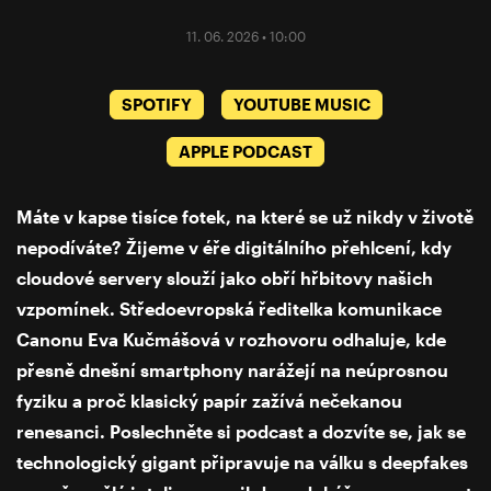
11. 06. 2026 • 10:00
SPOTIFY
YOUTUBE MUSIC
APPLE PODCAST
Máte v kapse tisíce fotek, na které se už nikdy v životě
nepodíváte? Žijeme v éře digitálního přehlcení, kdy
cloudové servery slouží jako obří hřbitovy našich
vzpomínek. Středoevropská ředitelka komunikace
Canonu Eva Kučmášová v rozhovoru odhaluje, kde
přesně dnešní smartphony narážejí na neúprosnou
fyziku a proč klasický papír zažívá nečekanou
renesanci. Poslechněte si podcast a dozvíte se, jak se
technologický gigant připravuje na válku s deepfakes