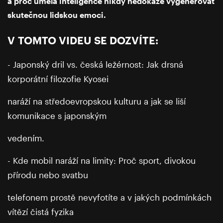
a proč umělá inteligence nikdy nedokáže vygenerovat
skutečnou lidskou emoci.
V TOMTO VIDEU SE DOZVÍTE:
- Japonský dril vs. česká ležérnost: Jak drsná
korporátní filozofie Kyosei
naráží na středoevropskou kulturu a jak se liší
komunikace s japonským
vedením.
- Kde mobil naráží na limity: Proč sport, divokou
přírodu nebo svatbu
telefonem prostě nevyfotíte a v jakých podmínkách
vítězí čistá fyzika