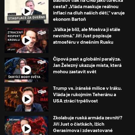
Babišův tlak na ČNB jako turecká
cesta? „Vláda maskuje reálnou
inflaci na dluh našich dětí,“ varuje
ekonom Bartoň
„Válka je blíž, ale Moskva ji stále
nevnímá.“ Jiří Just popisuje
atmosféru v dnešním Rusku
Čipová past a globální paralýza.
Jan Železný ukazuje místa, která
mohou zastavit svět
Trump vs. íránské milice v Iráku.
Vláda je rukojmím Teheránu a
USA ztrácí trpělivost
Zkolabuje ruská armáda zevnitř?
Jiří Just o čistkách, lžích
Gerasimova i zdevastované