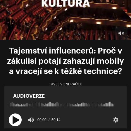
Tajemství influencerů: Proč v
zákulisí potají zahazují mobily
a vracejí se k těžké technice?
PAVEL VONDRÁČEK
AUDIOVERZE
00:00
50:14