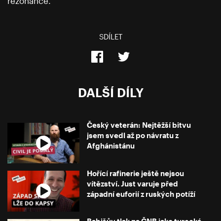
rezonance.
SDÍLET
DALŠÍ DÍLY
Český veterán: Nejtěžší bitvu
jsem svedl až po návratu z
Afghánistánu
Hořící rafinerie ještě nejsou
vítězství. Just varuje před
západní euforií z ruských potíží