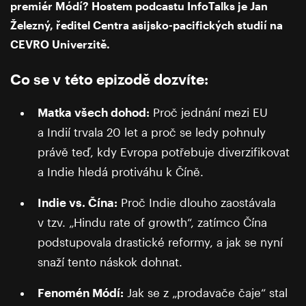
premiér Módí? Hostem podcastu InfoTalks je Jan
Železný, ředitel Centra asijsko-pacifických studií na
CEVRO Univerzitě.
Co se v této epizodě dozvíte:
Matka všech dohod:
Proč jednání mezi EU
a Indií trvala 20 let a proč se ledy pohnuly
právě teď, kdy Evropa potřebuje diverzifikovat
a Indie hledá protiváhu k Číně.
Indie vs. Čína:
Proč Indie dlouho zaostávala
v tzv. „Hindu rate of growth“, zatímco Čína
podstupovala drastické reformy, a jak se nyní
snaží tento náskok dohnat.
Fenomén Módí:
Jak se z „prodavače čaje“ stal