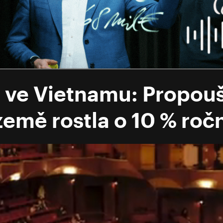
 ve Vietnamu: Propoušt
země rostla o 10 % roč