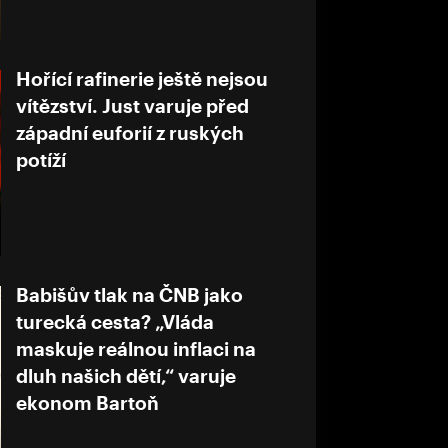
Hořící rafinerie ještě nejsou
vítězství. Just varuje před
západní euforií z ruských
potíží
Babišův tlak na ČNB jako
turecká cesta? „Vláda
maskuje reálnou inflaci na
dluh našich dětí,“ varuje
ekonom Bartoň