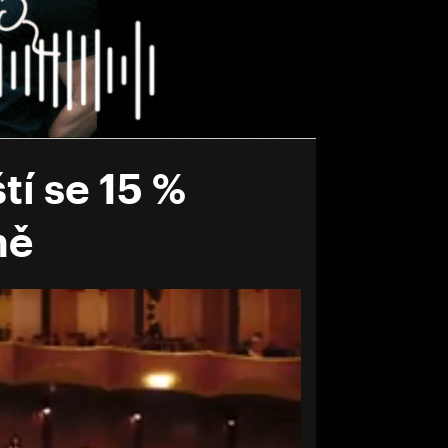
í se 15 %
ně