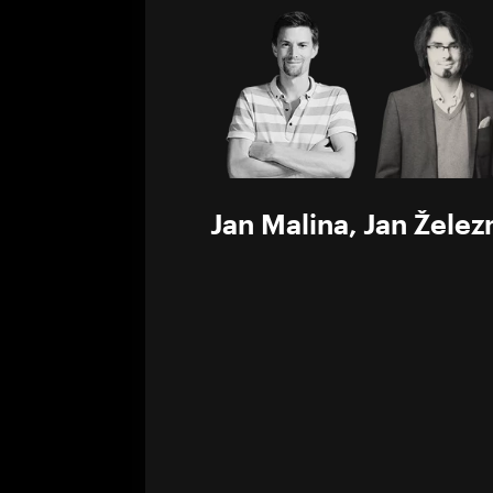
0%
Jan Malina
,
Jan Želez