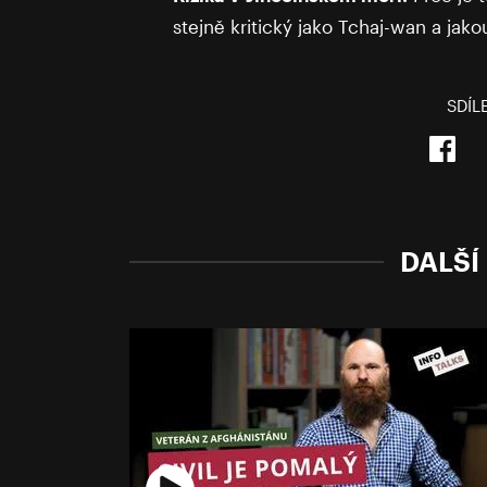
stejně kritický jako Tchaj-wan a jako
SDÍL
DALŠÍ 