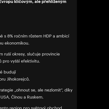
 Evropu klíčovým, ale přehlíženým
 s 8% ročním růstem HDP a ambicí
vou ekonomikou.
 ruší okresy, slučuje provincie
 pro vyšší efektivitu.
é budují
ru Jihokorejců.
rategie „ohnout se, ale nezlomit“, díky
i USA, Čínou a Ruskem.
tento region pro světový obchod