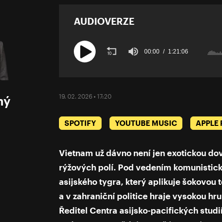
AUDIOVERZE
00:00
1:21:06
Volume
90%
19. 02. 2026 • 17:20
ný
SPOTIFY
YOUTUBE MUSIC
APPLE
Vietnam už dávno není jen exotickou do
rýžových polí. Pod vedením komunistick
asijského tygra, který aplikuje šokovou t
a v zahraniční politice hraje vysokou h
Ředitel Centra asijsko-pacifických stud