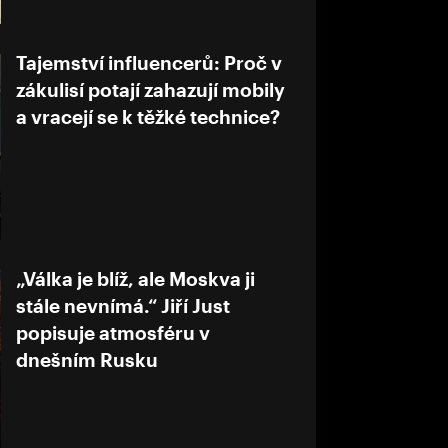
Tajemství influencerů: Proč v
zákulisí potají zahazují mobily
a vracejí se k těžké technice?
„Válka je blíž, ale Moskva ji
stále nevnímá.“ Jiří Just
popisuje atmosféru v
dnešním Rusku