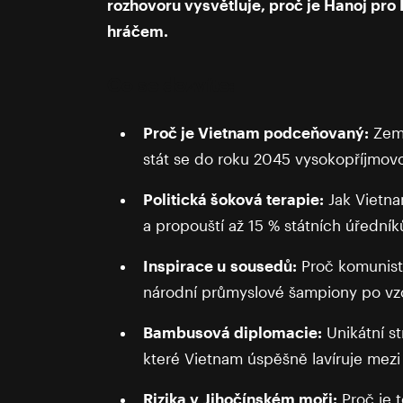
rozhovoru vysvětluje, proč je Hanoj pro
hráčem.
Co se dozvíte:
Proč je Vietnam podceňovaný:
Země
stát se do roku 2045 vysokopříjmo
Politická šoková terapie:
Jak Vietnam
a propouští až 15 % státních úředníků
Inspirace u sousedů:
Proč komunist
národní průmyslové šampiony po vzo
Bambusová diplomacie:
Unikátní st
které Vietnam úspěšně lavíruje mez
Rizika v Jihočínském moři:
Proč je 