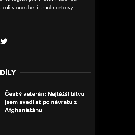
u roli v něm hrají umělé ostrovy.
ET
DÍLY
Český veterán: Nejtěžší bitvu
jsem svedl až po návratu z
Afghánistánu