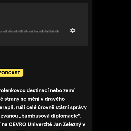
 PODCAST
volenkovou destinací nebo zemí
é strany se mění v dravého
erapii, ruší celé úrovně státní správy
ru zvanou „bambusová diplomacie“.
ií na CEVRO Univerzitě Jan Železný v