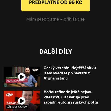
PŘEDPLATNÉ OD 99 KČ
Mám předplatné –
přihlásit se
DALŠÍ DÍLY
Český veterán: Nejtěžší bitvu
jsem svedl až po návratu z
Afghánistánu
Hořící rafinerie ještě nejsou
vítězství. Just varuje před
západní euforií z ruských potíží