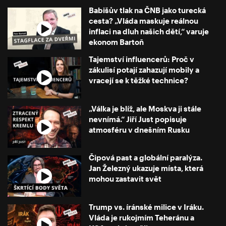
Babišův tlak na ČNB jako turecká
cesta? „Vláda maskuje reálnou
inflaci na dluh našich dětí,“ varuje
ekonom Bartoň
Tajemství influencerů: Proč v
zákulisí potají zahazují mobily a
vracejí se k těžké technice?
„Válka je blíž, ale Moskva ji stále
nevnímá.“ Jiří Just popisuje
atmosféru v dnešním Rusku
Čipová past a globální paralýza.
Jan Železný ukazuje místa, která
mohou zastavit svět
Trump vs. íránské milice v Iráku.
Vláda je rukojmím Teheránu a