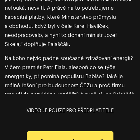
nefouká, nesvítí. A právě na to potřebujeme
kapacitní platby, které Ministerstvo průmyslu
a obchodu, když byl v čele Karel Havlíček,
neodpracovalo, a nyní to dohání ministr Jozef
Síkela,“ doplňuje Palaščák.
Na koho nejvíc padne současné zdražování energií?
V čem premiér Petr Fiala, alespoň co se týče
energetiky, připomíná populistu Babiše? Jaké je
reálné řešení pro budoucnost ČEZu a proč firmu
tato vláda nezvládne rozdělit? A proč si Jan Palaščák
myslí, že jsou studie ČEPSu „cinknuté“? Poslechněte
VIDEO JE POUZE PRO PŘEDPLATITELE
si celý pořad.