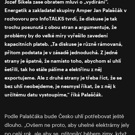
Jozef Síkela zase obratem mluví o „vydírání“.
Energetik a zakladatel skupiny Amper Jan Palaščák v
rozhovoru pro InfoTALKS tvrdí, že diskuse je tak
trochu posunutá z obou stran a argumentuje, že
problémy by do velké míry vyřešilo zavedení
kapacitních plateb. „Ta diskuse je různě rámovaná,
přitom podstata je v zásadě jednoduchá. Z jedné
strany je špatně, že namísto toho, abychom si uhlí
šetřili, tak ho stále pálíme a elektřinu z něj
exportujeme. Ale z druhé strany je třeba říct, že se
bez uhlí neobejdeme, je nesmysl říkat, že z něj k
určitému datu vystoupíme,“ říká Palaščák.
Podle Palaščáka bude Česko uhlí potřebovat ještě
dlouho. „Ovšem ne proto, aby uhelné elektrárny jely
po celý rok, ale aby se ‚přitopilo‘ během zimy, když