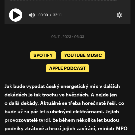
00:00
33:11
03. 11. 2023 • 06:33
SPOTIFY
YOUTUBE MUSIC
APPLE PODCAST
Jak bude vypadat český energetický mix v dalších
dekádách je tak trochu ve hvězdách. A nejde jen
o další dekády. Aktuálně se třeba horečnatě řeší, co
bude už za pár let s uhelnými elektrárnami. Jejich
provozovatelé tvrdí, že během několika let budou
podniky ztrátové a hrozí jejich zavírání, ministr MPO