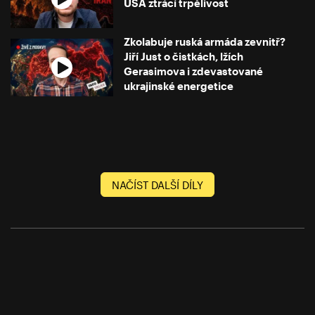
USA ztrácí trpělivost
Zkolabuje ruská armáda zevnitř?
Jiří Just o čistkách, lžích
Gerasimova i zdevastované
ukrajinské energetice
NAČÍST DALŠÍ DÍLY