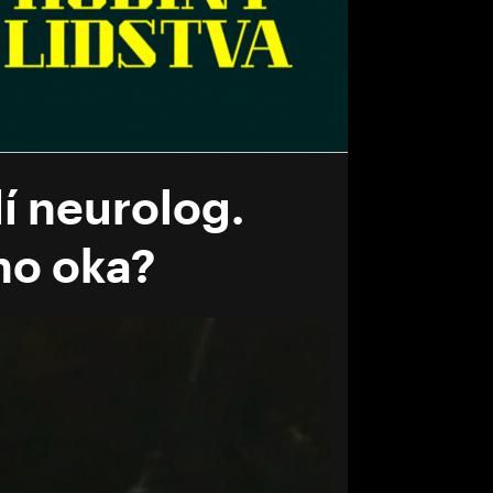
í neurolog.
ho oka?