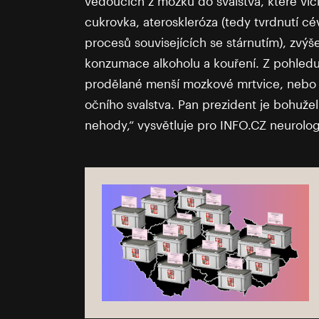
vedoucích z mozku do svalstva, které víčk
cukrovka, ateroskleróza (tedy tvrdnutí cé
procesů souvisejících se stárnutím), zvýše
konzumace alkoholu a kouření. Z pohledu
prodělané menší mozkové mrtvice, nebo o
očního svalstva. Pan prezident je bohu
nehody,“ vysvětluje pro INFO.CZ neurolog