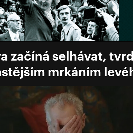
 začíná selhávat, tvrd
 častějším mrkáním levé