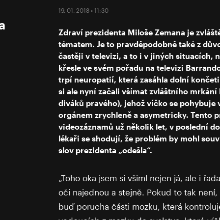
19. 01. 2018 • 11:30
a
Zdraví prezidenta Miloše Zemana je zvláš
tématem. Je to pravděpodobně také z důvo
častěji v televizi, a to i v jiných situací
křesle ve svém pořadu na televizi Barrando
trpí neuropatií, která zasáhla dolní konče
si ale nyní začali všímat zvláštního mrkán
diváků pravého), jehož víčko se pohybuje
orgánem zrychleně a asymetricky. Tento pr
videozáznamů už několik let, v poslední do
lékaři se shodují, že problém by mohl souv
slov prezidenta „odešla“.
„Toho oka jsem si všiml nejen já, ale i řa
oči najednou a stejně. Pokud to tak není, j
buď porucha části mozku, která kontrolu