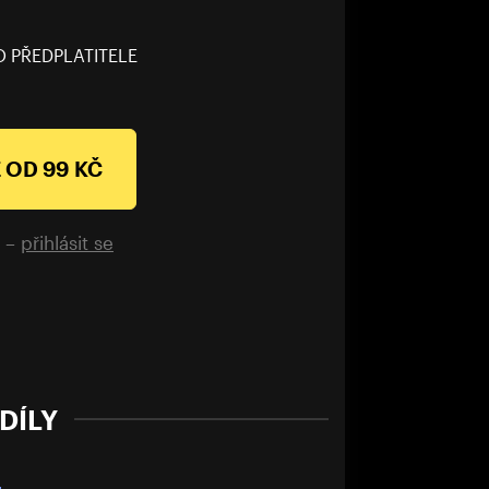
O PŘEDPLATITELE
 OD 99 KČ
é –
přihlásit se
DÍLY