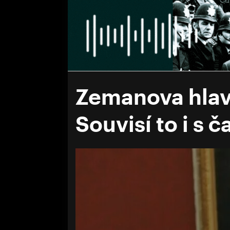
Zemanova hlava
Souvisí to i s