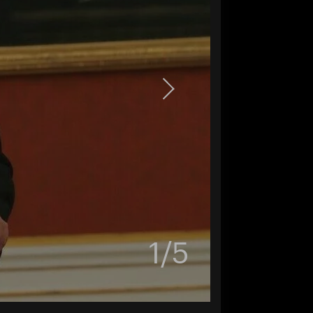
1
/
5