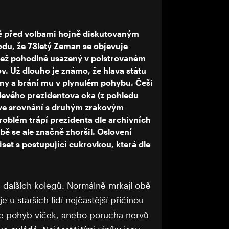
tě před volbami hojně diskutovaným
du, že 73letý Zeman se objevuje
ch, než pohodlně usazený v polstrovaném
v. Už dlouho je známo, že hlava státu
tiny a brání mu v plynulém pohybu. Češi
í levého prezidentova oka (z pohledu
 ve srovnání s druhým zrakovým
oblém trápí prezidenta dle archivních
bě se ale značně zhoršil. Oslovení
iset s postupující cukrovkou, která dle
da dalších kolegů. Normálně mrkají obě
e u starších lidí nejčastější příčinou
je pohyb víček, anebo porucha nervů