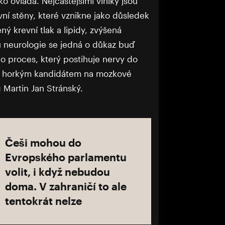
o ovládá. Nejčastějšími viníky jsou
vní stěny, které vznikne jako důsledek
ný krevní tlak a lipidy, zvýšená
 neurologie se jedná o důkaz buď
 proces, který postihuje nervy do
žel horkým kandidátem na mozkové
 Martin Jan Stránský.
Češi mohou do
Evropského parlamentu
volit, i když nebudou
doma. V zahraničí to ale
tentokrát nelze