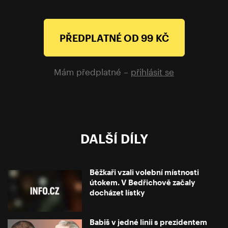
PŘEDPLATNÉ OD 99 KČ
Mám předplatné –
přihlásit se
DALŠÍ DÍLY
Běžkaři vzali volební místnosti
útokem. V Bedřichově začaly
docházet lístky
Babiš v jedné linii s prezidentem