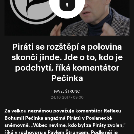
Piráti se rozštěpí a polovina
skončí jinde. Jde o to, kdo je
podchytí, říká komentátor
Pečinka
PAVEL ŠTRUNC
24. 10. 2017 • 09:00
Za velkou neznámou považuje komentátor Reflexu
Bohumil Pečinka angažmá Pirátů v Poslanecké
sněmovně. „Vůbec nevíme, kdo byl za Piráty zvolen,“
říká v rozhovoru s Pavlem Štruncem. Podle něj je