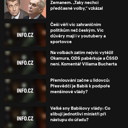
Zemanem. „Taky nechci
předčasné volby,“ vzkázal
Češi věří víc zahraničním
politikům než českým. Víc
důvěry mají i v youtubery a
sportovce
Na volbách zatím nejvíc vytěžil
Okamura, ODS paběrkuje a ČSSD
není. Komentář Viliama Bucherta
Přemlouvání začne u lidovců:
Přesvědčí je Babiš k podpoře
menšinové vlády?
Velké sny Babišovy vlády: Co
slibují jednotliví ministři při
nástupu do úřadu?