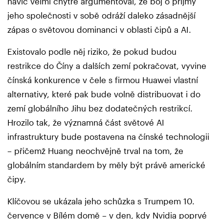
navíc velmi chytře argumentoval, že boj o příjmy
jeho společnosti v sobě odráží daleko zásadnější
zápas o světovou dominanci v oblasti čipů a AI.
Existovalo podle něj riziko, že pokud budou
restrikce do Číny a dalších zemí pokračovat, vyvine
čínská konkurence v čele s firmou Huawei vlastní
alternativy, které pak bude volně distribuovat i do
zemí globálního Jihu bez dodatečných restrikcí.
Hrozilo tak, že významná část světové AI
infrastruktury bude postavena na čínské technologii
– přičemž Huang neochvějně trval na tom, že
globálním standardem by měly být právě americké
čipy.
Klíčovou se ukázala jeho schůzka s Trumpem 10.
července v Bílém domě – v den, kdy Nvidia poprvé