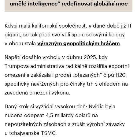
umělé inteligence“ redefinovat globální moc
Kdysi malá kalifornská společnost, v dané době již IT
gigant, se tak proti své vůli spolu se svými kolegy
v oboru stala
výrazným geopolitickým hráčem
.
Napětí dosáhlo vrcholu v dubnu 2025, kdy
Trumpova administrativa radikálně rozšířila exportní
omezení a zakázala i prodej „ořezaných“ čipů H20,
specificky navržených pro čínský trh s ohledem na
zavedená omezení výkonu.
Daný krok si vyžádal vysokou daň: Nvidia byla
nucena odepsat 4,5 miliardy dolarů na
nepoužitelných zásobách a zrušit výrobní závazky
u tchajwanské TSMC.