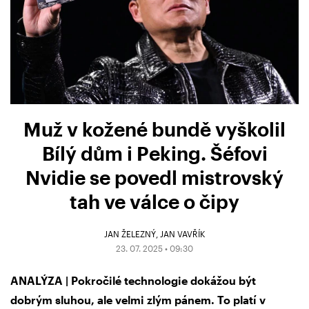
Muž v kožené bundě vyškolil
Bílý dům i Peking. Šéfovi
Nvidie se povedl mistrovský
tah ve válce o čipy
JAN ŽELEZNÝ
JAN VAVŘÍK
23. 07. 2025 • 09:30
ANALÝZA | Pokročilé technologie dokážou být
dobrým sluhou, ale velmi zlým pánem. To platí v