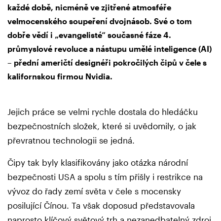
každé době, nicméně ve zjitřené atmosféře
velmocenského soupeření dvojnásob. Své o tom
dobře vědí i „evangelisté“ současné fáze 4.
průmyslové revoluce a nástupu umělé inteligence (AI)
– přední američtí designéři pokročilých čipů v čele s
kalifornskou firmou Nvidia.
Jejich práce se velmi rychle dostala do hledáčku
bezpečnostních složek, které si uvědomily, o jak
převratnou technologii se jedná.
Čipy tak byly klasifikovány jako otázka národní
bezpečnosti USA a spolu s tím přišly i restrikce na
vývoz do řady zemí světa v čele s mocensky
posilující Čínou. Ta však doposud představovala
naprosto klíčový světový trh a nezanedbatelný zdroj