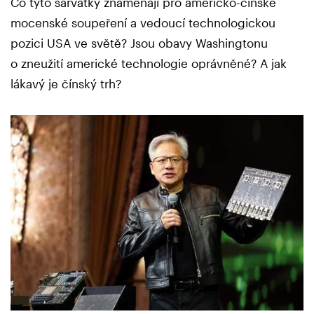
Co tyto šarvátky znamenají pro americko-čínské
mocenské soupeření a vedoucí technologickou
pozici USA ve světě? Jsou obavy Washingtonu
o zneužití americké technologie oprávněné? A jak
lákavý je čínský trh?