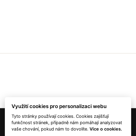
Využití cookies pro personalizaci webu
Tyto stránky používají cookies. Cookies zajišťují
© 2001 — 2026 Copyright CMI News a dodavatelé obsahu. |
Cookies
funkčnost stránek, případně nám pomáhají analyzovat
Kontakt
vaše chování, pokud nám to dovolíte.
Více o cookies.
RSS