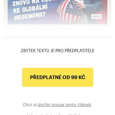
Jak se změní Amerika? Už dávno se změnila,
Trumpovo vítězství to jen potvrzuje, říká
Martin Kovář
ZBYTEK TEXTU JE PRO PŘEDPLATITELE
PŘEDPLATNÉ OD 99 KČ
Chci si
dočíst pouze tento článek
.