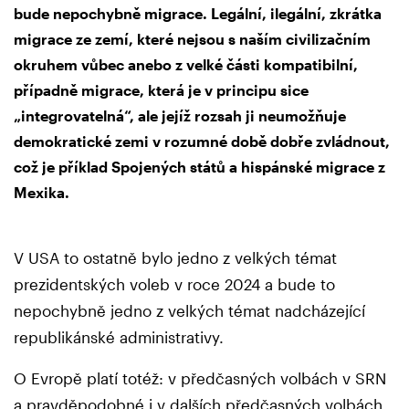
bude nepochybně migrace. Legální, ilegální, zkrátka
migrace ze zemí, které nejsou s naším civilizačním
okruhem vůbec anebo z velké části kompatibilní,
případně migrace, která je v principu sice
„integrovatelná“, ale jejíž rozsah ji neumožňuje
demokratické zemi v rozumné době dobře zvládnout,
což je příklad Spojených států a hispánské migrace z
Mexika.
V USA to ostatně bylo jedno z velkých témat
prezidentských voleb v roce 2024 a bude to
nepochybně jedno z velkých témat nadcházející
republikánské administrativy.
O Evropě platí totéž: v předčasných volbách v SRN
a pravděpodobné i v dalších předčasných volbách