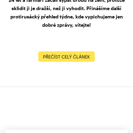
sklidit ji je dražší, než ji vyhodit. Přinášíme další
protirusácký přehled týdne, kde vypichujeme jen
dobré zprávy, vítejte!
PŘEČÍST CELÝ ČLÁNEK