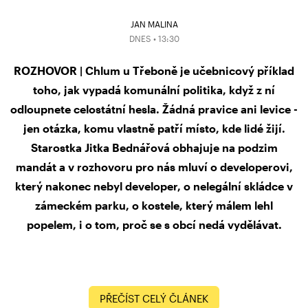
JAN MALINA
DNES • 13:30
ROZHOVOR | Chlum u Třeboně je učebnicový příklad
toho, jak vypadá komunální politika, když z ní
odloupnete celostátní hesla. Žádná pravice ani levice -
jen otázka, komu vlastně patří místo, kde lidé žijí.
Starostka Jitka Bednářová obhajuje na podzim
mandát a v rozhovoru pro nás mluví o developerovi,
který nakonec nebyl developer, o nelegální skládce v
zámeckém parku, o kostele, který málem lehl
popelem, i o tom, proč se s obcí nedá vydělávat.
PŘEČÍST CELÝ ČLÁNEK