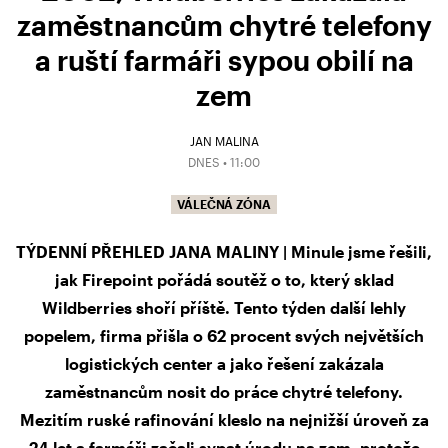
zaměstnancům chytré telefony
a ruští farmáři sypou obilí na
zem
JAN MALINA
DNES • 11:00
VÁLEČNÁ ZÓNA
TÝDENNÍ PŘEHLED JANA MALINY | Minule jsme řešili,
jak Firepoint pořádá soutěž o to, který sklad
Wildberries shoří příště. Tento týden další lehly
popelem, firma přišla o 62 procent svých největších
logistických center a jako řešení zakázala
zaměstnancům nosit do práce chytré telefony.
Mezitím ruské rafinování kleslo na nejnižší úroveň za
24 let a farmáři začali sypat úrodu na zem, protože