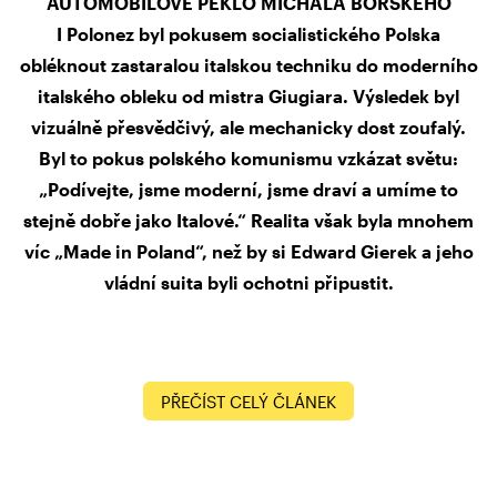
AUTOMOBILOVÉ PEKLO MICHALA BORSKÉHO
I Polonez byl pokusem socialistického Polska
obléknout zastaralou italskou techniku do moderního
italského obleku od mistra Giugiara. Výsledek byl
vizuálně přesvědčivý, ale mechanicky dost zoufalý.
Byl to pokus polského komunismu vzkázat světu:
„Podívejte, jsme moderní, jsme draví a umíme to
stejně dobře jako Italové.“ Realita však byla mnohem
víc „Made in Poland“, než by si Edward Gierek a jeho
vládní suita byli ochotni připustit.
PŘEČÍST CELÝ ČLÁNEK