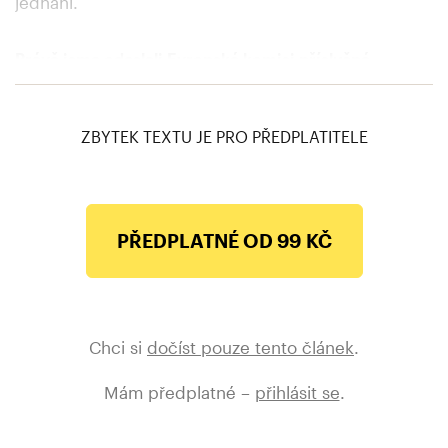
jednání.
Právě jsme odeslali Evropské komisi příslušné
doklady k finálnímu schválení transakce nákupu CME.
— Skupina PPF (@SkupinaPPF)
September 1, 2020
ZBYTEK TEXTU JE PRO PŘEDPLATITELE
PŘEDPLATNÉ OD 99 KČ
Chci si
dočíst pouze tento článek
.
Mám předplatné –
přihlásit se
.