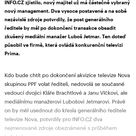
INFO.CZ zjistilo, nový majitel už má částečně vybraný
nový management. Dva vysoce postavené a na sobě
nezávislé zdroje potvrdily, že post generálního
ředitele by měl po dokončení transakce obsadit
zkušený mediální manažer Luboš Jetmar. Ten doteď
působil ve firmě, která ovládá konkurenční televizi
Prima.
Kdo bude chtít po dokončení akvizice televize Nova
skupinou PPF volat řediteli, nedovolá se současné
vedoucí dvojici Kláře Brachtlové a Janu Vlčkovi, ale
mediálnímu manažerovi Lubošovi Jetmarovi. Právě
on by měl usednout do křesla generálního ředitele
televize Nova, potvrdily pro INFO.CZ dva
nejmenované zdroje obeznámené s průběhem