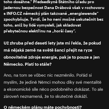
toho dosáhne.“ Předsedkyně Státního úřadu pro
jadernou bezpečnost Dana Drábová však v rozhovoru
s INFO.CZ německý plán takzvané „energiewende“
zpochybňuje. Tvrdí, že ho není možné uskutečnit bez
toho, aniž by lidé vymysleli, jak skladovat
přebytečnou elektřinu na „horší časy“.
Už zhruba před deseti lety jste mi řekla, že pokud
má nějaká země na světě šanci přejít na ryze
obnovitelné zdroje energie, pak je to pouze a jen
Německo. Platí to stále?
Ano, na tom se vůbec nic nezměnilo. Pořád si
myslím, že jedině Němci mohou díky své mentalitě
a ekonomické síle něco podobného dokázat. To ale
zároveň neznamená, že to skutečně dokáží.
O německém plánu máte pochybnosti?