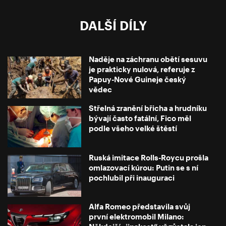
DALŠÍ DÍLY
Naděje na záchranu obětí sesuvu
je prakticky nulová, referuje z
Papuy-Nové Guineje český
vědec
Střelná zranění břicha a hrudníku
bývají často fatální, Fico měl
podle všeho velké štěstí
Ruská imitace Rolls-Roycu prošla
omlazovací kúrou: Putin se s ní
pochlubil při inauguraci
Alfa Romeo představila svůj
první elektromobil Milano: