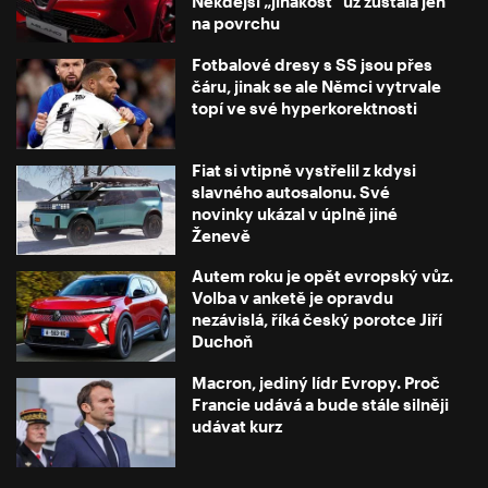
Někdejší „jinakost“ už zůstala jen
na povrchu
Fotbalové dresy s SS jsou přes
čáru, jinak se ale Němci vytrvale
topí ve své hyperkorektnosti
Fiat si vtipně vystřelil z kdysi
slavného autosalonu. Své
novinky ukázal v úplně jiné
Ženevě
Autem roku je opět evropský vůz.
Volba v anketě je opravdu
nezávislá, říká český porotce Jiří
Duchoň
Macron, jediný lídr Evropy. Proč
Francie udává a bude stále silněji
udávat kurz