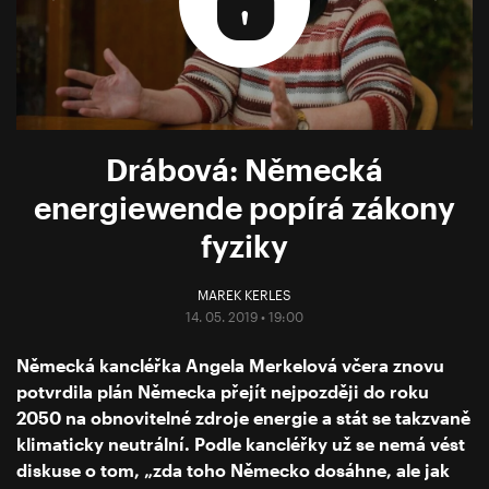
Drábová: Německá
energiewende popírá zákony
fyziky
MAREK KERLES
14. 05. 2019 • 19:00
Německá kancléřka Angela Merkelová včera znovu
potvrdila plán Německa přejít nejpozději do roku
2050 na obnovitelné zdroje energie a stát se takzvaně
klimaticky neutrální. Podle kancléřky už se nemá vést
diskuse o tom, „zda toho Německo dosáhne, ale jak