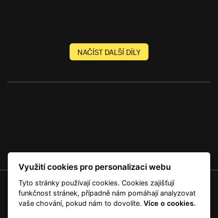
NAČÍST DALŠÍ DÍLY
Využití cookies pro personalizaci webu
Tyto stránky používají cookies. Cookies zajišťují
© 2001 — 2026 Copyright CMI News a dodavatelé obsahu. |
Cookies
funkčnost stránek, případně nám pomáhají analyzovat
Kontakt
vaše chování, pokud nám to dovolíte.
Více o cookies.
RSS