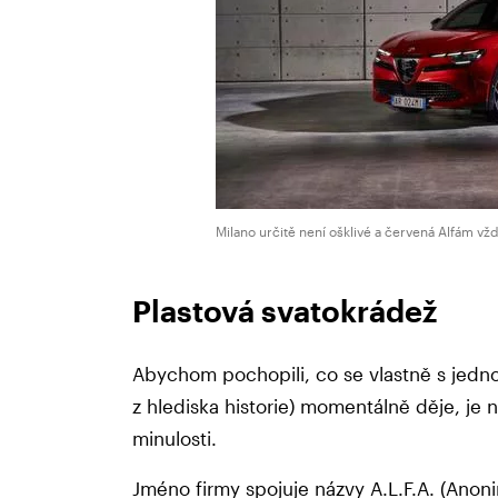
Milano určitě není ošklivé a červená Alfám vžd
Plastová svatokrádež
Abychom pochopili, co se vlastně s jedn
z hlediska historie) momentálně děje, je 
minulosti.
Jméno firmy spojuje názvy A.L.F.A. (Ano