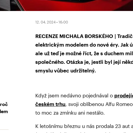
12. 04. 2024 • 16:00
RECENZE MICHALA BORSKÉHO | Tradiční
elektrickým modelem do nové éry. Jak ú
ale už teď je možné říct, že s duchem 
společného. Otázka je, jestli byl její n
smyslu vůbec udržitelný.
Když jsem nedávno pojednával o
prodejí
českém trhu
, svoji oblíbenou Alfu Romeo
Proč
elem
to moc za zmínku ani nestálo.
K letošnímu březnu u nás prodala 23 aut a