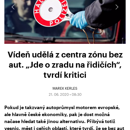
Vídeň udělá z centra zónu bez
aut. „Jde o zradu na řidičích“,
tvrdí kritici
MAREK KERLES
21. 06. 2020 • 08:30
Pokud je takzvaný autoprůmysl motorem evropské,
ale hlavně české ekonomiky, pak je dost možná
načase hledat také jinou alternativu. Přibývá totiž
vesnic, měst i celých oblastí, které tvrdí, že se bez aut