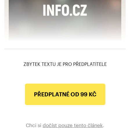
Schmarcz: Ztrácejí zápaďané chuť k životu?
Jde o vážnou psychickou poruchu
ZBYTEK TEXTU JE PRO PŘEDPLATITELE
PŘEDPLATNÉ OD 99 KČ
Chci si
dočíst pouze tento článek
.