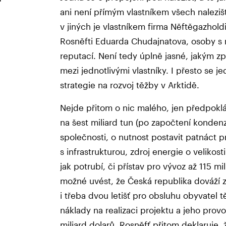
ani není přímým vlastníkem všech naleziš
v jiných je vlastníkem firma Něftěgazho
Rosněfti Eduarda Chudajnatova, osoby s 
reputací. Není tedy úplně jasné, jakým
mezi jednotlivými vlastníky. I přesto se j
strategie na rozvoj těžby v Arktidě.
Nejde přitom o nic malého, jen předpok
na šest miliard tun (po započtení konden
společnosti, o nutnost postavit patnáct
s infrastrukturou, zdroj energie o velikos
jak potrubí, či přístav pro vývoz až 115 mi
možné uvést, že Česká republika dováží z
i třeba dvou letišť pro obsluhu obyvatel
náklady na realizaci projektu a jeho pro
miliard dolarů. Rosněfť přitom deklaruje,