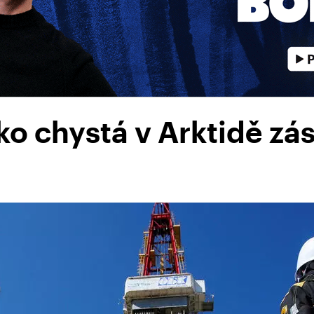
ko chystá v Arktidě zá