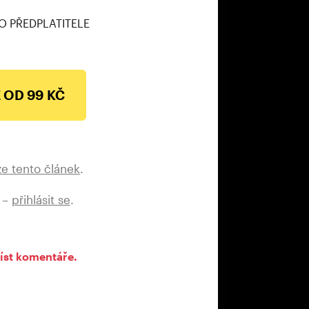
O PŘEDPLATITELE
 OD 99 KČ
ze tento článek
.
 –
přihlásit se
.
íst komentáře.