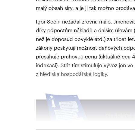
malý obsah síry, a je ji tak možno prodáva
Igor Sečin nežádal zrovna málo. Jmenovit
díky odpočtům nákladů a dalším úlevám 
než je doposud obvyklé atd.) za třicet l
zákony poskytují možnost daňových odpo
přesahuje prahovou cenu (aktuálně cca 4
indexaci). Stát tím stimuluje vývoz jen ve
z hlediska hospodářské logiky.