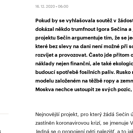
16. 12. 2020 • 06:00
Pokud by se vyhlašovala soutěž v žádost
dokázal někdo trumfnout Igora Sečina a 
projektu Sečin argumentuje tím, že se je
které bez slevy na dani není možné při
rozvíjet a provozovat. Často jde přitom 
náklady nejen finanční, ale také ekolog
budoucí spotřebě fosilních paliv. Rusko
modelu založeném na těžbě ropy a zemn
Moskva nechce ustoupit ze svých pozic, j
Nejnovější projekt, pro který žádá Sečin 
zastíněn koronavirovou krizí, se jmenuje 
Jedná se o propojení pěti nalezišť, a to ja
i