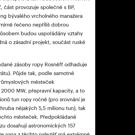
ť, část provozuje společně s BP,
lding bývalého vrcholného manažera
mírně řečeno nepříliš dobrou
 způsobem budou uspořádány vztahy
edná o zásadní projekt, součást ruské
ládané zásoby ropy Rosněfť odhaduje
zátu). Půjde tak, podle samotné
 průmyslových městeček
ti 2000 MW, přepravní kapacity, a to
lionů tun ropy ročně (pro srovnání je
hruba nějakých 5,5 milionu tun), tak
 těchto městeček. Předpokládané
vozu dosahují astronomických 157
 že ropa z těchto nalezišť má extrémně