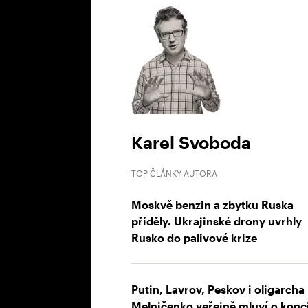
Karel Svoboda
TOP ČLÁNKY AUTORA
Moskvě benzin a zbytku Ruska
příděly. Ukrajinské drony uvrhly
Rusko do palivové krize
Putin, Lavrov, Peskov i oligarcha
Melničenko veřejně mluví o konc