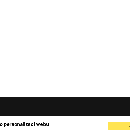
© 2001 — 2026 Copyright CMI News a dodavatelé obsahu. |
Cookies
ro personalizaci webu