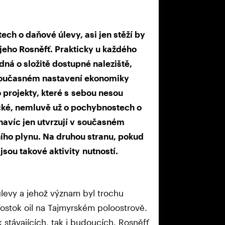
ech o daňové úlevy, asi jen stěží by
jeho Rosněfť. Prakticky u každého
dná o složitě dostupné naleziště,
 současném nastavení ekonomiky
o projekty, které s sebou nesou
ické, nemluvě už o pochybnostech o
 navíc jen utvrzují v současném
ího plynu. Na druhou stranu, pokud
sou takové aktivity nutností.
úlevy a jehož význam byl trochu
Vostok oil na Tajmyrském poloostrově.
k stávajících, tak i budoucích. Rosněfť