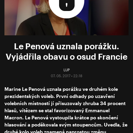
Le Penová uznala porážku.
Vyjádřila obavu o osud Francie
LUP
07. 05. 2017 • 22:18
Marine Le Penová uznala porážku ve druhém kole
prezidentských voleb. První odhady po uzavření
volebních místností jí přisuzovaly zhruba 34 procent
hlasů, vítězem se stal favorizovaný Emmanuel
Macron. Le Penová vystoupila krátce po skončení
hlasování a poděkovala svým stoupencům. Uvedla, že
druhé kolo voleb znamená naprostou změnu