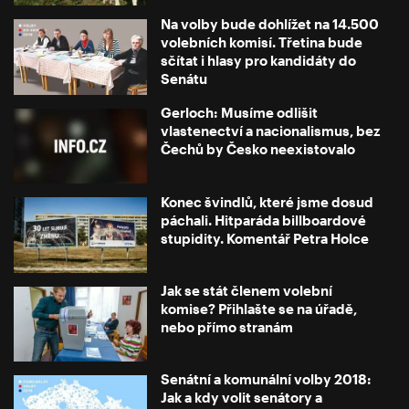
Na volby bude dohlížet na 14.500
volebních komisí. Třetina bude
sčítat i hlasy pro kandidáty do
Senátu
Gerloch: Musíme odlišit
vlastenectví a nacionalismus, bez
Čechů by Česko neexistovalo
Konec švindlů, které jsme dosud
páchali. Hitparáda billboardové
stupidity. Komentář Petra Holce
Jak se stát členem volební
komise? Přihlašte se na úřadě,
nebo přímo stranám
Senátní a komunální volby 2018:
Jak a kdy volit senátory a