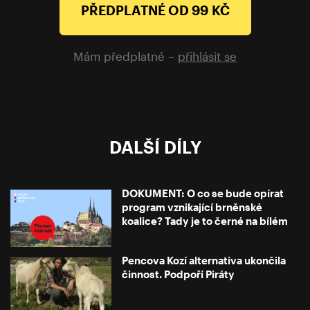
PŘEDPLATNÉ OD 99 KČ
Mám předplatné –
přihlásit se
DALŠÍ DÍLY
DOKUMENT: O co se bude opírat
program vznikající brněnské
koalice? Tady je to černé na bílém
Pencova Kozí alternativa ukončila
činnost. Podpoří Piráty