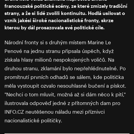
francouzské politické scény, ze které zmizely tradiční
strany, a že si lidé zvolili kontinuitu. Hodlá usilovat o
vznik jakési široké nacionalistické fronty, skrze
kterou by dál prosazovala své politické cíle.
Národní fronty si s druhým místem Marine Le
Penové na jednu stranu připsala úspěch, když
získala hlasy milionů nespokojených voličů. Na
druhou stranu, zklamání bylo nepřehlédnutelné. Po
promítnutí prvních odhadů se sálem, kde politička
měla vystoupit ozvalo nesouhlasné bučení a pískot.
"Nechci o tom mluvit, možná až si dám něco k pití,"
ilustrovala odpověď jedné z přítomných dam pro
INFO.CZ neutěšenou náladu mezi příznivci
nacionalistické političky.