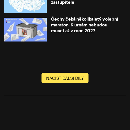
zastupitele
Čechy čeká několikaletý volební
maraton. K urnám nebudou
muset až v roce 2027
NAČÍST DALŠÍ DÍLY