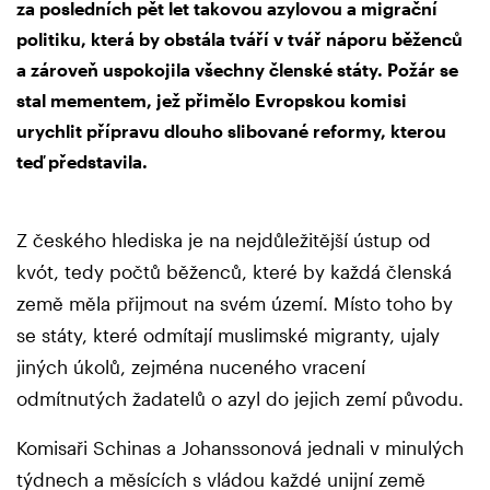
za posledních pět let takovou azylovou a migrační
politiku, která by obstála tváří v tvář náporu běženců
a zároveň uspokojila všechny členské státy. Požár se
stal mementem, jež přimělo Evropskou komisi
urychlit přípravu dlouho slibované reformy, kterou
teď představila.
Z českého hlediska je na nejdůležitější ústup od
kvót, tedy počtů běženců, které by každá členská
země měla přijmout na svém území. Místo toho by
se státy, které odmítají muslimské migranty, ujaly
jiných úkolů, zejména nuceného vracení
odmítnutých žadatelů o azyl do jejich zemí původu.
Komisaři Schinas a Johanssonová jednali v minulých
týdnech a měsících s vládou každé unijní země