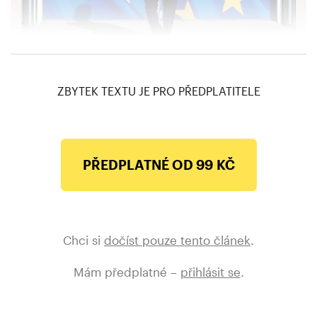
Řešení ožehavých témat se odkládá. Plány
evropské sedmadvacítky zhatil koronavirus
ZBYTEK TEXTU JE PRO PŘEDPLATITELE
PŘEDPLATNÉ OD 99 KČ
Chci si
dočíst pouze tento článek
.
Mám předplatné –
přihlásit se
.