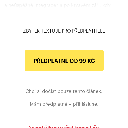
a neúspěšné integrace“ a po krvavém září, kdy
gangy pozabíjely tucet lidí, oznámil, že
vláda na ně
spustí „hon“
a že je hodlá rozhodně porazit.
ZBYTEK TEXTU JE PRO PŘEDPLATITELE
PŘEDPLATNÉ OD 99 KČ
Chci si
dočíst pouze tento článek
.
Mám předplatné –
přihlásit se
.
Nepodařilo se načíst komentáře.