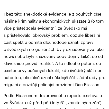
I bez této anekdotické evidence je z pouhých čísel
násilné kriminality a ekonomických ukazatelů (o tom
více příště) zcela evidentní, že Švédsko má
s přistěhovalci obrovský problém, což ale liberální
část spektra odmítá dlouhodobě uznat; zprávy
o švédských no-go zónách byly označovány za fake
news nebo byly shazovány coby dojmy laiků, co od
klávesnice „nevidí realitu“. A to i dlouho potom, co
existenci vyloučených lokalit, kde švédský stát není
autoritou, oficiálně uznal někdejší šéf vládní rady pro
migraci a později policejní prezident Dan Eliasson.
Podle Eliassonem dozorovaného reportu existovalo
ve Švédsku už před pěti lety 61 „zranitelných zón“,