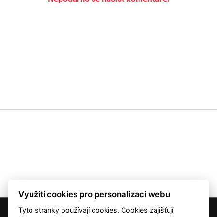
Využití cookies pro personalizaci webu
Tyto stránky používají cookies. Cookies zajišťují
© 2001 — 2026 Copyright CMI News a dodavatelé obsahu. |
Cookies