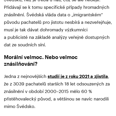
Přidávají se k tomu specifické případy hromadných
znásilnění. Švédská vláda data o „imigrantském“
původu pachatelů pro jistotu nesbírá a nezveřejňuje,
musí je tak dávat dohromady výzkumníci
a publicisté na základě analýzy veřejně dostupných
dat ze soudních síní.
Morální velmoc. Nebo velmoc
znásilňování?
Jedna z nejnovějších
studií je z roku 2021 a zjistila
,
že z 3039 pachatelů starších 18 let odsouzených za
znásilnění v období 2000–2015 mělo 60 %
přistěhovalecký původ, a většinou se navíc narodili
mimo Švédsko.