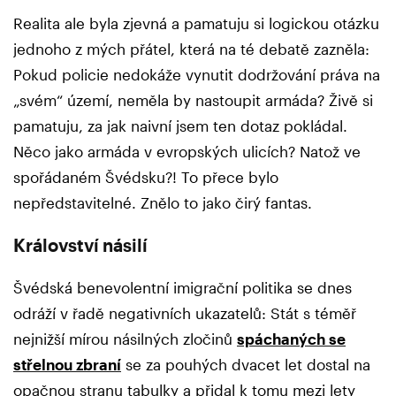
Realita ale byla zjevná a pamatuju si logickou otázku
jednoho z mých přátel, která na té debatě zazněla:
Pokud policie nedokáže vynutit dodržování práva na
„svém“ území, neměla by nastoupit armáda? Živě si
pamatuju, za jak naivní jsem ten dotaz pokládal.
Něco jako armáda v evropských ulicích? Natož ve
spořádaném Švédsku?! To přece bylo
nepředstavitelné. Znělo to jako čirý fantas.
Království násilí
Švédská benevolentní imigrační politika se dnes
odráží v řadě negativních ukazatelů: Stát s téměř
nejnižší mírou násilných zločinů
spáchaných se
střelnou zbraní
se za pouhých dvacet let dostal na
opačnou stranu tabulky a přidal k tomu mezi lety