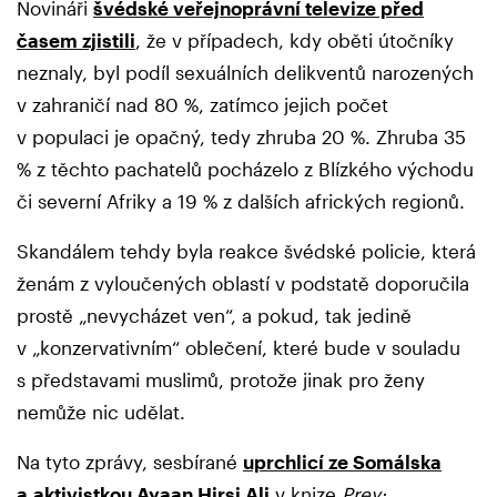
Novináři
švédské veřejnoprávní televize před
časem zjistili
, že v případech, kdy oběti útočníky
neznaly, byl podíl sexuálních delikventů narozených
v zahraničí nad 80 %, zatímco jejich počet
v populaci je opačný, tedy zhruba 20 %. Zhruba 35
% z těchto pachatelů pocházelo z Blízkého východu
či severní Afriky a 19 % z dalších afrických regionů.
Skandálem tehdy byla reakce švédské policie, která
ženám z vyloučených oblastí v podstatě doporučila
prostě „nevycházet ven“, a pokud, tak jedině
v „konzervativním“ oblečení, které bude v souladu
s představami muslimů, protože jinak pro ženy
nemůže nic udělat.
Na tyto zprávy, sesbírané
uprchlicí ze Somálska
a aktivistkou Ayaan Hirsi Ali
v knize
Prey: