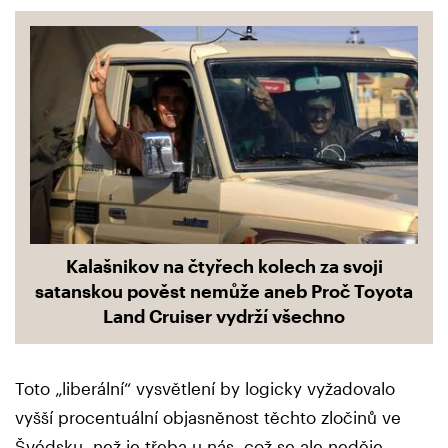
Kalašnikov na čtyřech kolech za svoji
satanskou pověst nemůže aneb Proč Toyota
Land Cruiser vydrží všechno
Toto „liberální“ vysvětlení by logicky vyžadovalo
vyšší procentuální objasněnost těchto zločinů ve
Švédsku, než je třeba u nás, což se ale neděje.