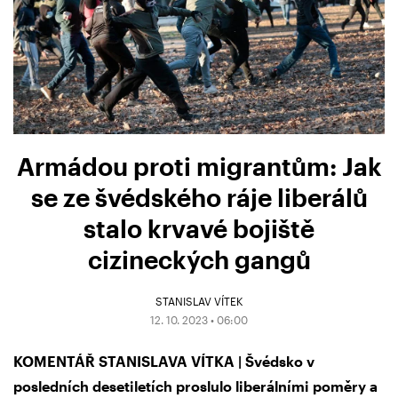
Armádou proti migrantům: Jak
se ze švédského ráje liberálů
stalo krvavé bojiště
cizineckých gangů
STANISLAV VÍTEK
12. 10. 2023 • 06:00
KOMENTÁŘ STANISLAVA VÍTKA | Švédsko v
posledních desetiletích proslulo liberálními poměry a