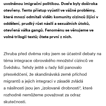
uvolněnou imigrační politikou. Dveře byly doširoka
otevřeny. Tento přístup vyústil ve vážné problémy,
které mnozí odmítali vidět: komunity cizinců žijící v
oddělení, prudký růst násilí a sexuálních útoků,
otevřená válka gangů. Fenoménu se věnujeme ve
volné trilogii textů; čtete první z nich.
Zhruba před dvěma roky jsem se účastnil debaty na
téma integrace obrovského množství cizinců ve
Švédsku. Tehdy ještě u řady lidí panovalo
přesvědčení, že skandinávská země příchod
migrantů a jejich integraci v zásadě zvládá
a násilnosti jsou jen „izolované drobnosti“, které
rozhodně nemůžeme považovat za odraz
skutečnosti.