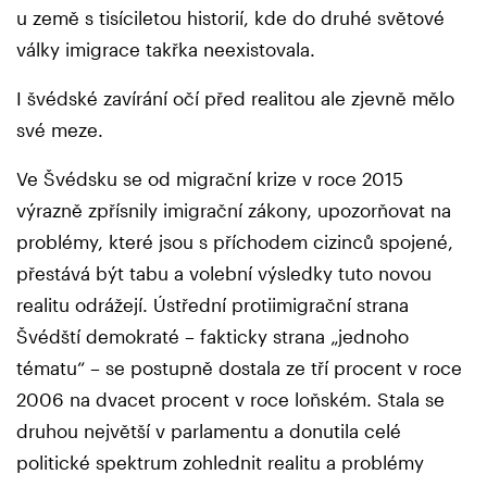
u země s tisíciletou historií, kde do druhé světové
války imigrace takřka neexistovala.
I švédské zavírání očí před realitou ale zjevně mělo
své meze.
Ve Švédsku se od migrační krize v roce 2015
výrazně zpřísnily imigrační zákony, upozorňovat na
problémy, které jsou s příchodem cizinců spojené,
přestává být tabu a volební výsledky tuto novou
realitu odrážejí. Ústřední protiimigrační strana
Švédští demokraté – fakticky strana „jednoho
tématu“ – se postupně dostala ze tří procent v roce
2006 na dvacet procent v roce loňském. Stala se
druhou největší v parlamentu a donutila celé
politické spektrum zohlednit realitu a problémy