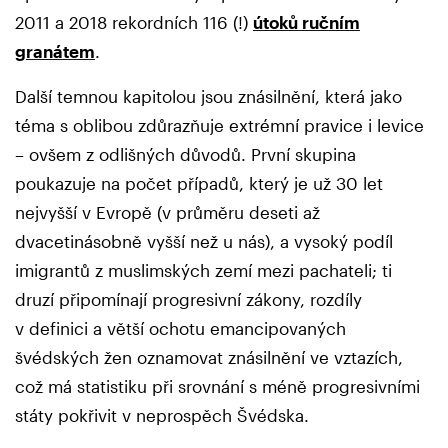
2011 a 2018 rekordních 116 (!)
útoků ručním
granátem
.
Další temnou kapitolou jsou znásilnění, která jako
téma s oblibou zdůrazňuje extrémní pravice i levice
– ovšem z odlišných důvodů. První skupina
poukazuje na počet případů, který je už 30 let
nejvyšší v Evropě (v průměru deseti až
dvacetinásobně vyšší než u nás), a vysoký podíl
imigrantů z muslimských zemí mezi pachateli; ti
druzí připomínají progresivní zákony, rozdíly
v definici a větší ochotu emancipovaných
švédských žen oznamovat znásilnění ve vztazích,
což má statistiku při srovnání s méně progresivními
státy pokřivit v neprospěch Švédska.