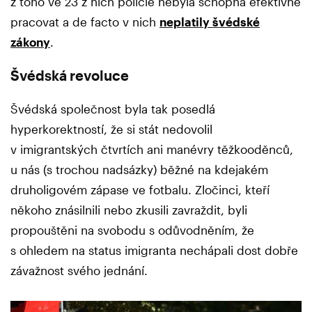
z toho ve 23 z nich policie nebyla schopna efektivně
pracovat a de facto v nich
neplatily švédské
zákony
.
Švédská revoluce
Švédská společnost byla tak posedlá
hyperkorektností, že si stát nedovolil
v imigrantských čtvrtích ani manévry těžkooděnců,
u nás (s trochou nadsázky) běžné na kdejakém
druholigovém zápase ve fotbalu. Zločinci, kteří
někoho znásilnili nebo zkusili zavraždit, byli
propouštěni na svobodu s odůvodněním, že
s ohledem na status imigranta nechápali dost dobře
závažnost svého jednání.