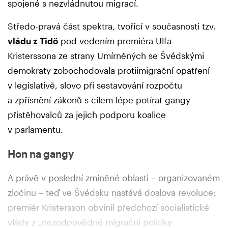
spojené s nezvládnutou migrací.
Středo-pravá část spektra, tvořící v současnosti tzv.
vládu z Tidö
pod vedením premiéra Ulfa
Kristerssona ze strany Umírněných se Švédskými
demokraty zobochodovala protiimigrační opatření
v legislativě, slovo při sestavování rozpočtu
a zpřísnění zákonů s cílem lépe potírat gangy
přistěhovalců za jejich podporu koalice
v parlamentu.
Hon na gangy
A právě v poslední zmíněné oblasti – organizovaném
zločinu – teď ve Švédsku nastává doslova revoluce;
premiér Kristersson obvinil předchozí socialistické
vlády z „nezodpovědné migrační politiky