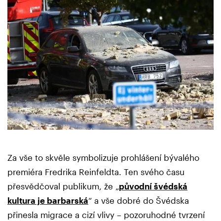
Za vše to skvěle symbolizuje prohlášení bývalého
premiéra Fredrika Reinfeldta. Ten svého času
přesvědčoval publikum, že „
původní švédská
kultura je barbarská
“ a vše dobré do Švédska
přinesla migrace a cizí vlivy – pozoruhodné tvrzení