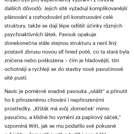
dalších důvodů: Jejich sítě vyžadují komplikovanější
plánování a rozhodování při konstruování celé
struktury, takže se dají lépe odlišit účinky různých
psychoaktivních látek. Pavouk opakuje
donekonečna stále stejnou strukturu a není líný
postavit zbrusu novou síť hned poté, co ta stará byla
zničena nebo poškozena – čím je hladovější, tím
ochotněji a rychleji se do stavby nové pavučinové
sítě pustí.
Navíc je poměrně snadné pavouka „ošálit“ a přinutit
ho k přirozenému chování i nepřirozenými
prostředky. „Křižák má svůj ‚domeček‘ mimo
pavučinu, a klidně ho vymění za papírový sáček,“
vzpomíná Witt, jak se mu podařilo své pokusné