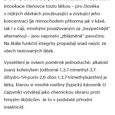
intoxikace členovce touto látkou – pro člověka
v nízkých dávkách povzbuzující a zvyšující jeho
koncentraci (je mimochodem přítomna jak v kávě,
tak i v čaji, mnohými považovaným za „bezpečnější“
alternativu) – jsou naprosto „zblázněné“ pavučiny.
Na škále funkční integrity propadají snad nejvíc ze
všech testovaných látek.
Vysvětlení je ovšem poměrně jednoduché: alkaloid
zvaný kofein/tein (odborně 1,3,7-trimethyl-3,7-
dihydro-1
H
-purin-2,6-dion-1,3,7-trimethylxanthin) je
látka, kterou si mnohé rostliny (typický kávovník či
čajovník) vytvářejí jako chemickou obranu proti
hmyzím škůdcům. Je to v podstatě přírodní
insekticid.