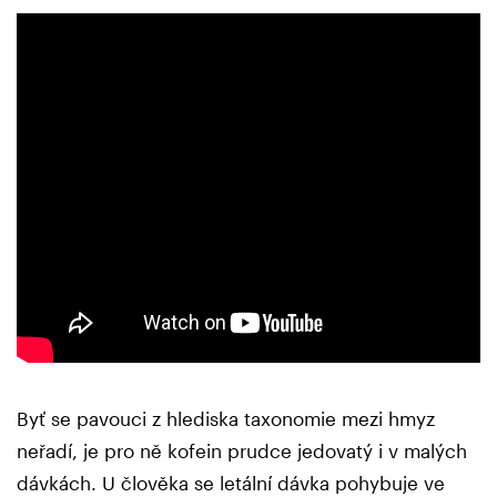
Byť se pavouci z hlediska taxonomie mezi hmyz
neřadí, je pro ně kofein prudce jedovatý i v malých
dávkách. U člověka se letální dávka pohybuje ve