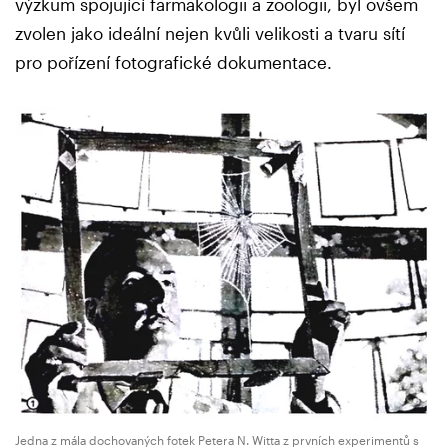
výzkum spojující farmakologii a zoologii, byl ovšem
zvolen jako ideální nejen kvůli velikosti a tvaru sítí
pro pořízení fotografické dokumentace.
Jedna z mála dochovaných fotek Petera N. Witta z prvních experimentů s