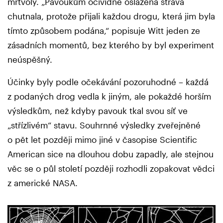
mrtvoly. „Pavoukům očividně oslazená strava
chutnala, protože přijali každou drogu, která jim byla
tímto způsobem podána,“ popisuje Witt jeden ze
zásadních momentů, bez kterého by byl experiment
neúspěšný.
Účinky byly podle očekávání pozoruhodné – každá
z podaných drog vedla k jiným, ale pokaždé horším
výsledkům, než kdyby pavouk tkal svou síť ve
„střízlivém“ stavu. Souhrnné výsledky zveřejněné
o pět let později mimo jiné v časopise Scientific
American sice na dlouhou dobu zapadly, ale stejnou
věc se o půl století později rozhodli zopakovat vědci
z americké NASA.