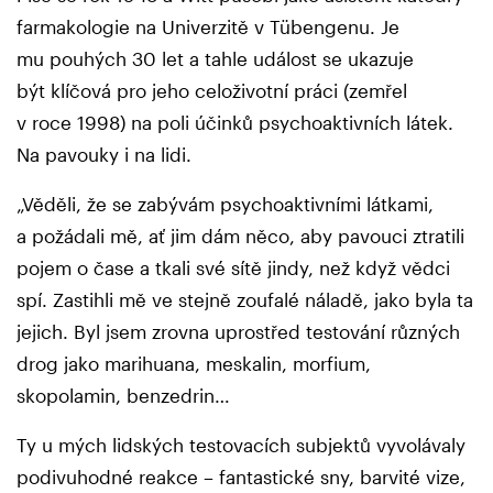
farmakologie na Univerzitě v Tübengenu. Je
mu pouhých 30 let a tahle událost se ukazuje
být klíčová pro jeho celoživotní práci (zemřel
v roce 1998) na poli účinků psychoaktivních látek.
Na pavouky i na lidi.
„Věděli, že se zabývám psychoaktivními látkami,
a požádali mě, ať jim dám něco, aby pavouci ztratili
pojem o čase a tkali své sítě jindy, než když vědci
spí. Zastihli mě ve stejně zoufalé náladě, jako byla ta
jejich. Byl jsem zrovna uprostřed testování různých
drog jako marihuana, meskalin, morfium,
skopolamin, benzedrin…
Ty u mých lidských testovacích subjektů vyvolávaly
podivuhodné reakce – fantastické sny, barvité vize,