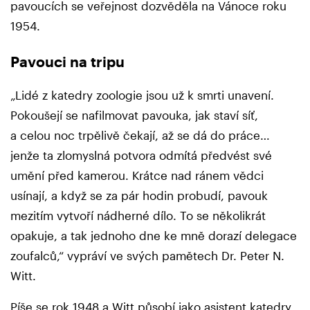
pavoucích se veřejnost dozvěděla na Vánoce roku
1954.
Pavouci na tripu
„Lidé z katedry zoologie jsou už k smrti unavení.
Pokoušejí se nafilmovat pavouka, jak staví síť,
a celou noc trpělivě čekají, až se dá do práce…
jenže ta zlomyslná potvora odmítá předvést své
umění před kamerou. Krátce nad ránem vědci
usínají, a když se za pár hodin probudí, pavouk
mezitím vytvoří nádherné dílo. To se několikrát
opakuje, a tak jednoho dne ke mně dorazí delegace
zoufalců,“ vypráví ve svých pamětech Dr. Peter N.
Witt.
Píše se rok 1948 a Witt působí jako asistent katedry