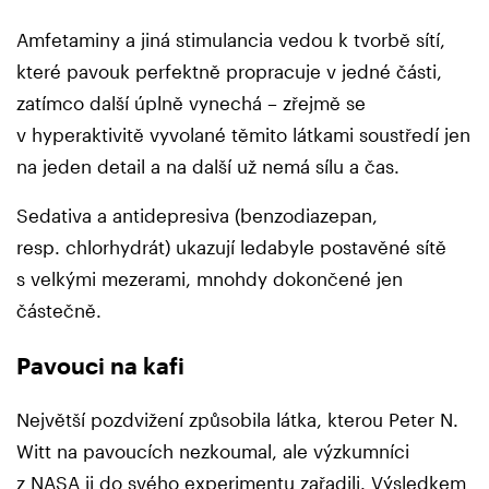
Amfetaminy a jiná stimulancia vedou k tvorbě sítí,
které pavouk perfektně propracuje v jedné části,
zatímco další úplně vynechá – zřejmě se
v hyperaktivitě vyvolané těmito látkami soustředí jen
na jeden detail a na další už nemá sílu a čas.
Sedativa a antidepresiva (benzodiazepan,
resp. chlorhydrát) ukazují ledabyle postavěné sítě
s velkými mezerami, mnohdy dokončené jen
částečně.
Pavouci na kafi
Největší pozdvižení způsobila látka, kterou Peter N.
Witt na pavoucích nezkoumal, ale výzkumníci
z NASA ji do svého experimentu zařadili. Výsledkem