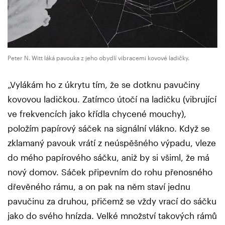
Peter N. Witt láká pavouka z jeho obydlí vibracemi kovové ladičky.
„Vylákám ho z úkrytu tím, že se dotknu pavučiny
kovovou ladičkou. Zatímco útočí na ladičku (vibrující
ve frekvencích jako křídla chycené mouchy),
položím papírový sáček na signální vlákno. Když se
zklamaný pavouk vrátí z neúspěšného výpadu, vleze
do mého papírového sáčku, aniž by si všiml, že má
nový domov. Sáček připevním do rohu přenosného
dřevěného rámu, a on pak na něm staví jednu
pavučinu za druhou, přičemž se vždy vrací do sáčku
jako do svého hnízda. Velké množství takových rámů