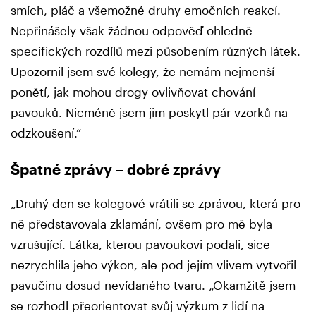
smích, pláč a všemožné druhy emočních reakcí.
Nepřinášely však žádnou odpověď ohledně
specifických rozdílů mezi působením různých látek.
Upozornil jsem své kolegy, že nemám nejmenší
ponětí, jak mohou drogy ovlivňovat chování
pavouků. Nicméně jsem jim poskytl pár vzorků na
odzkoušení.“
Špatné zprávy – dobré zprávy
„Druhý den se kolegové vrátili se zprávou, která pro
ně představovala zklamání, ovšem pro mě byla
vzrušující. Látka, kterou pavoukovi podali, sice
nezrychlila jeho výkon, ale pod jejím vlivem vytvořil
pavučinu dosud nevídaného tvaru. „Okamžitě jsem
se rozhodl přeorientovat svůj výzkum z lidí na