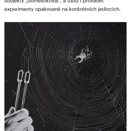
subjekty „domestikovat“, a tudíž i provádět
experimenty opakovaně na konkrétních jedincích.