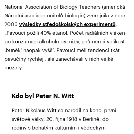
National Association of Biology Teachers (americká
Národní asociace učitelů biologie) zveřejnila v roce
2006
výsledky středoškolských experimentů
.
„Pavouci požili 40% etanol. Počet radiálních vláken
po konzumaci alkoholu byl nižší, průměrná velikost
‚buněk‘ naopak vyšší. Pavouci měli tendenci tkát
pavučiny rychleji, ale zanechávali v nich velké
mezery.“
Kdo byl Peter N. Witt
Peter Nikolaus Witt se narodil na konci první
světové války, 20. října 1918 v Berlíně, do
rodiny s bohatým kulturním i vědeckým