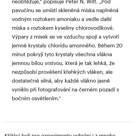
neobtěžuje,“ popisuje Peter N. Witt. „Pod
pavučinu se umístí skleněná miska naplněná
vodným roztokem amoniaku a vedle další
miska s roztokem kyseliny chlorovodíkové.
Výpary z misek se ve vzduchu spojí a vytvoří
jemné krystaly chloridu amonného. Během 20
minut pokryjí tyto krystaly všechna vlákna
jemnou bílou vrstvou, která je tak lehká, že
nezpůsobí prověšení křehkých vláken, ale
dostatečně silná, aby každé vlákno jasně
vyniklo při fotografování na černém pozadí s
bočním osvětlením.“
Křižáci byli pro experimenty vybráni i z mnoha