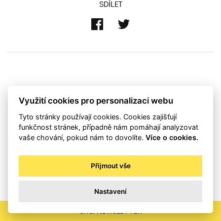
SDÍLET
Využití cookies pro personalizaci webu
Nepodařilo se načíst komentáře.
Tyto stránky používají cookies. Cookies zajišťují
funkčnost stránek, případně nám pomáhají analyzovat
vaše chování, pokud nám to dovolíte.
Více o cookies.
Přijmout vše
Nastavení
CHCI NEWSLETTER