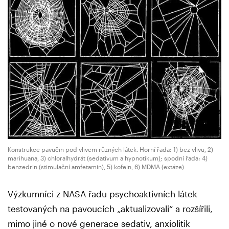
Konstrukce pavučin pod vlivem různých látek. Horní řada: 1) bez vlivu, 2)
marihuana, 3) chloralhydrát (sedativum a hypnotikum); spodní řada: 4)
benzedrin (stimulační amfetamin), 5) kofein, 6) MDMA (extáze)
Výzkumníci z NASA řadu psychoaktivních látek
testovaných na pavoucích „aktualizovali“ a rozšířili,
mimo jiné o nové generace sedativ, anxiolitik