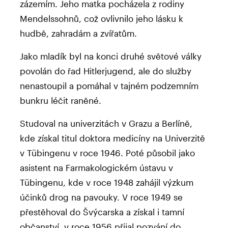
zázemím. Jeho matka pocházela z rodiny
Mendelssohnů, což ovlivnilo jeho lásku k
hudbě, zahradám a zvířatům.
Jako mladík byl na konci druhé světové války
povolán do řad Hitlerjugend, ale do služby
nenastoupil a pomáhal v tajném podzemním
bunkru léčit raněné.
Studoval na univerzitách v Grazu a Berlíně,
kde získal titul doktora medicíny na Univerzitě
v Tübingenu v roce 1946. Poté působil jako
asistent na Farmakologickém ústavu v
Tübingenu, kde v roce 1948 zahájil výzkum
účinků drog na pavouky. V roce 1949 se
přestěhoval do Švýcarska a získal i tamní
občanství, v roce 1956 přijal pozvání do