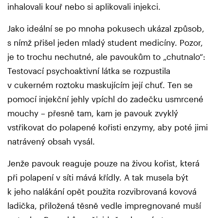
inhalovali kouř nebo si aplikovali injekci.
Jako ideální se po mnoha pokusech ukázal způsob,
s nímž přišel jeden mladý student medicíny. Pozor,
je to trochu nechutné, ale pavoukům to „chutnalo“:
Testovací psychoaktivní látka se rozpustila
v cukerném roztoku maskujícím její chuť. Ten se
pomocí injekční jehly vpíchl do zadečku usmrcené
mouchy – přesně tam, kam je pavouk zvyklý
vstřikovat do polapené kořisti enzymy, aby poté jimi
natrávený obsah vysál.
Jenže pavouk reaguje pouze na živou kořist, která
při polapení v síti mává křídly. A tak musela být
k jeho nalákání opět použita rozvibrovaná kovová
ladička, přiložená těsně vedle impregnované muší