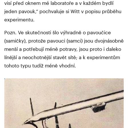
visí před oknem mé laboratoře a v každém bydlí
jeden pavouk,“ pochvaluje si Witt v popisu průběhu
experimentu.
Pozn. Ve skutečnosti šlo výhradně o pavoučice
(samičky), protože pavouci (samci) jsou dvojnásobně
menší a potřebují méně potravy, jsou proto i daleko
línější a neochotnější stavět sítě; a k experimentům
tohoto typu tudíž méně vhodní.