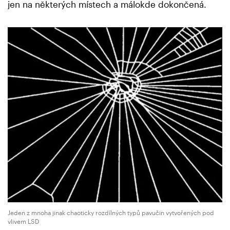
jen na některých místech a málokde dokončená.
Jeden z mnoha jinak chaoticky rozdílných typů pavučin vytvořených pod
vlivem LSD