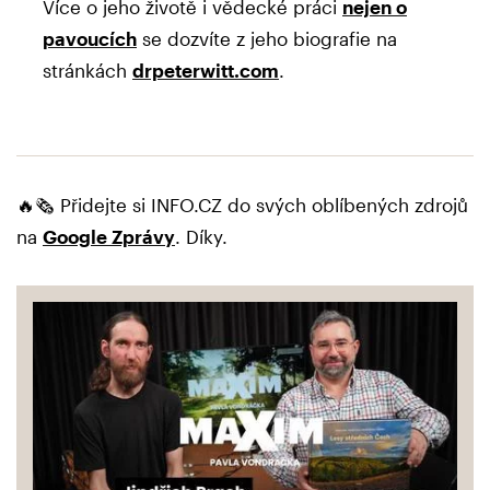
Více o jeho životě i vědecké práci
nejen o
pavoucích
se dozvíte z jeho biografie na
stránkách
drpeterwitt.com
.
🔥🗞️ Přidejte si INFO.CZ do svých oblíbených zdrojů
na
Google Zprávy
. Díky.