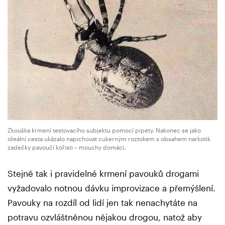
Zkouška krmení testovacího subjektu pomocí pipety. Nakonec se jako
ideální cesta ukázalo napichovat cukerným roztokem s obsahem narkotik
zadečky pavoučí kořisti – mouchy domácí.
Stejně tak i pravidelné krmení pavouků drogami
vyžadovalo notnou dávku improvizace a přemýšlení.
Pavouky na rozdíl od lidí jen tak nenachytáte na
potravu ozvláštněnou nějakou drogou, natož aby