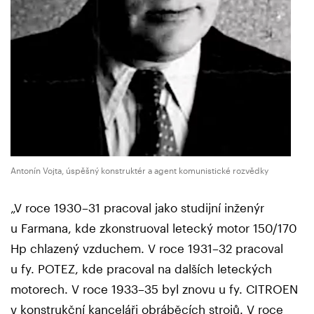
Antonín Vojta, úspěšný konstruktér a agent komunistické rozvědky
„V roce 1930–31 pracoval jako studijní inženýr
u Farmana, kde zkonstruoval letecký motor 150/170
Hp chlazený vzduchem. V roce 1931–32 pracoval
u fy. POTEZ, kde pracoval na dalších leteckých
motorech. V roce 1933–35 byl znovu u fy. CITROEN
v konstrukční kanceláři obráběcích strojů. V roce