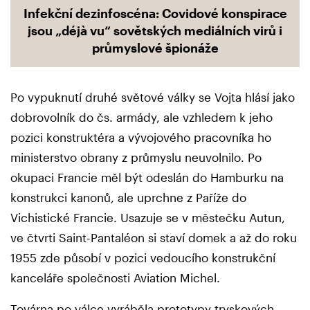
Infekční dezinfoscéna: Covidové konspirace
jsou „déjà vu“ sovětských mediálních virů i
průmyslové špionáže
Po vypuknutí druhé světové války se Vojta hlásí jako
dobrovolník do čs. armády, ale vzhledem k jeho
pozici konstruktéra a vývojového pracovníka ho
ministerstvo obrany z průmyslu neuvolnilo. Po
okupaci Francie měl být odeslán do Hamburku na
konstrukci kanonů, ale uprchne z Paříže do
Vichistické Francie. Usazuje se v městečku Autun,
ve čtvrti Saint-Pantaléon si staví domek a až do roku
1955 zde působí v pozici vedoucího konstrukční
kanceláře společnosti Aviation Michel.
Továrna po válce vyráběla prototypy tryskových