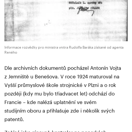
Informace rozvědky pro ministra vnitra Rudolfa Baráka získané od agenta
Reného
Dle archivních dokumentů pocházel Antonín Vojta
z Jemniště u Benešova. V roce 1924 maturoval na
Vyšší průmyslové škole strojnické v Plzni a o rok
později (kdy mu bylo třiadvacet let) odchází do
Francie – kde nalézá uplatnění ve svém
studijním oboru a přihlašuje zde i několik svých
patentů.