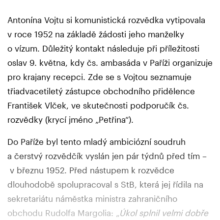
Antonína Vojtu si komunistická rozvědka vytipovala
v roce 1952 na základě žádosti jeho manželky
o vízum. Důležitý kontakt následuje při příležitosti
oslav 9. května, kdy čs. ambasáda v Paříži organizuje
pro krajany recepci. Zde se s Vojtou seznamuje
třiadvacetiletý zástupce obchodního přidělence
František Vlček, ve skutečnosti podporučík čs.
rozvědky (krycí jméno „Petřina“).
Do Paříže byl tento mladý ambiciózní soudruh
a čerstvý rozvědčík vyslán jen pár týdnů před tím –
v březnu 1952. Před nástupem k rozvědce
dlouhodobě spolupracoval s StB, která jej řídila na
sekretariátu náměstka ministra zahraničního
obchodu Rudolfa Margolia: „
Úkol splnil velmi dobře