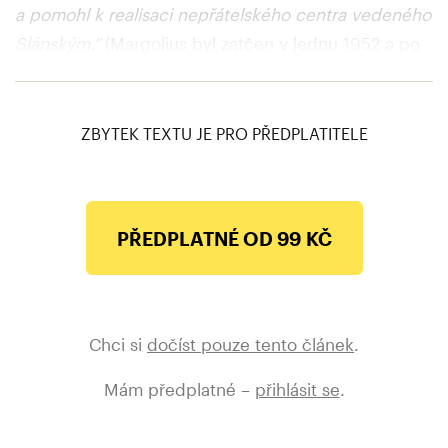
a pomohl k realisaci nepřátelského centra vedeného
Slánským.“
(Margolius byl zatčen v lednu 1952 a po
zinscenovaném procesu byl popraven v prosinci
1952.)
ZBYTEK TEXTU JE PRO PŘEDPLATITELE
PŘEDPLATNÉ OD 99 KČ
Chci si
dočíst pouze tento článek
.
Mám předplatné –
přihlásit se
.