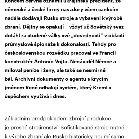
Koncem června oznámil ukrajinský prezident, že
německé a české firmy navzdory všem sankcím
nadále dodávají Rusku stroje a vybavení k výrobě
zbraní. Dějiny se opakují – vždyť už Sovětský svaz
dotáhl za studené války své „dovednosti“ v oblasti
průmyslové špionáže k dokonalosti. Tehdy pro
československou rozvědku pracoval ve Francii
konstruktér Antonín Vojta. Nenáviděl Němce a
miloval peníze i ženy, ale také se nesmírně
bál. Archivní dokumenty o agentu s krycím
jménem René odhalují systém, který Kreml s
úspěchem využívá i dnes.
Základním předpokladem zbrojní produkce
je přesné strojírenství. Sofistikované stroje nutné
k výrobě zbraní ale Rusko historicky neumí samo