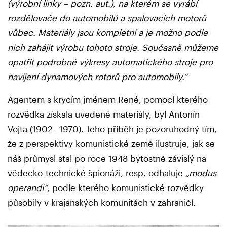
(výrobní linky – pozn. aut.), na kterém se vyrábí
rozdělovače do automobilů a spalovacích motorů
vůbec. Materiály jsou kompletní a je možno podle
nich zahájit výrobu tohoto stroje. Současně můžeme
opatřit podrobné výkresy automatického stroje pro
navíjení dynamových rotorů pro automobily.“
Agentem s krycím jménem René, pomocí kterého
rozvědka získala uvedené materiály, byl Antonín
Vojta (1902– 1970). Jeho příběh je pozoruhodný tím,
že z perspektivy komunistické země ilustruje, jak se
náš průmysl stal po roce 1948 bytostně závislý na
vědecko-technické špionáži, resp. odhaluje
„modus
operandi“
, podle kterého komunistické rozvědky
působily v krajanských komunitách v zahraničí.