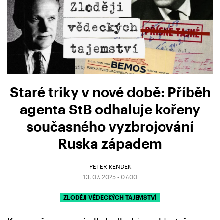
Staré triky v nové době: Příběh
agenta StB odhaluje kořeny
současného vyzbrojování
Ruska západem
PETER RENDEK
13. 07. 2025 • 07:00
ZLODĚJI VĚDECKÝCH TAJEMSTVÍ