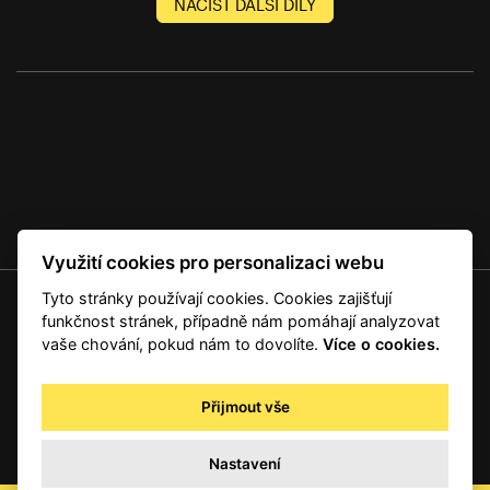
NAČÍST DALŠÍ DÍLY
Využití cookies pro personalizaci webu
Tyto stránky používají cookies. Cookies zajišťují
© 2001 — 2026 Copyright CMI News a dodavatelé obsahu. |
Cookies
funkčnost stránek, případně nám pomáhají analyzovat
Kontakt
vaše chování, pokud nám to dovolíte.
Více o cookies.
RSS
Autorská práva
Přijmout vše
Zpracování osobních údajů - registrovaní a předplatitelé
Zpracování osobních údajů pro novinářské a další účely
Nastavení
Obchodní podmínky