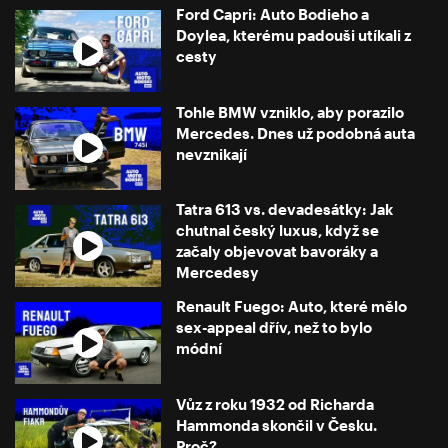
Ford Capri: Auto Bodieho a
Doylea, kterému padouši utíkali z
cesty
Tohle BMW vzniklo, aby porazilo
Mercedes. Dnes už podobná auta
nevznikají
Tatra 613 vs. devadesátky: Jak
chutnal český luxus, když se
začaly objevovat bavoráky a
Mercedesy
Renault Fuego: Auto, které mělo
sex-appeal dřív, než to bylo
módní
Vůz z roku 1932 od Richarda
Hammonda skončil v Česku.
Proč?