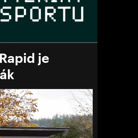
Rapid je
ťák