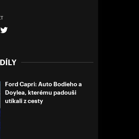
ET
DÍLY
Ford Capri: Auto Bodieho a
Doylea, kterému padouši
utíkali z cesty