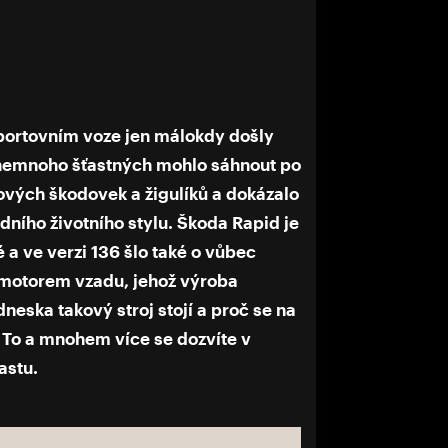
portovním voze jen málokdy došly
 nemnoho šťastných mohlo sáhnout po
ových škodovek a žigulíků a dokázalo
ního životního stylu. Škoda Rapid je
 a ve verzi 136 šlo také o vůbec
s motorem vzadu, jehož výroba
neska takový stroj stojí a proč se na
 To a mnohem více se dozvíte v
astu.