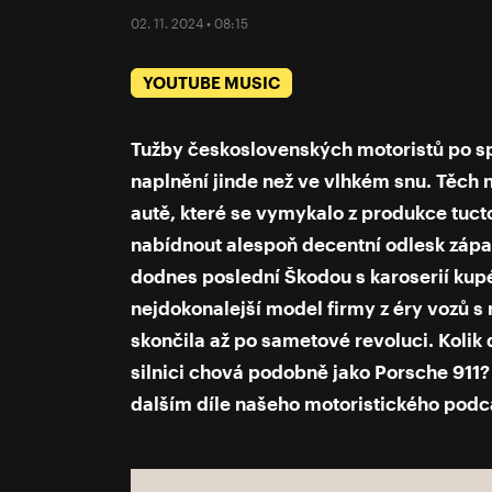
02. 11. 2024 • 08:15
YOUTUBE MUSIC
Tužby československých motoristů po s
naplnění jinde než ve vlhkém snu. Těch
autě, které se vymykalo z produkce tuct
nabídnout alespoň decentní odlesk západ
dodnes poslední Škodou s karoserií kupé
nejdokonalejší model firmy z éry vozů 
skončila až po sametové revoluci. Kolik d
silnici chová podobně jako Porsche 911?
dalším díle našeho motoristického podc