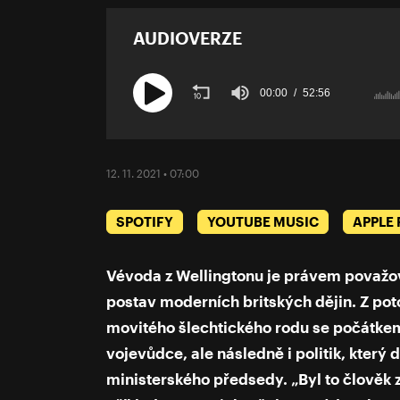
AUDIOVERZE
00:00
52:56
Volume
90%
12. 11. 2021 • 07:00
SPOTIFY
YOUTUBE MUSIC
APPLE
Vévoda z Wellingtonu je právem považo
postav moderních britských dějin. Z po
movitého šlechtického rodu se počátkem 
vojevůdce, ale následně i politik, který
ministerského předsedy. „Byl to člověk z