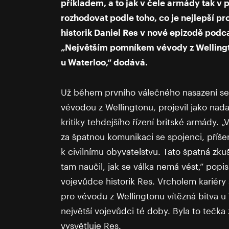
příkladem, a to jak v čele armády tak v po
rozhodovat podle toho, co je nejlepší pro
historik Daniel Res v nové epizodě podc
„Největším pomníkem vévody z Wellingt
u Waterloo,“ dodává.
Už během prvního válečného nasazení se A
vévodou z Wellingtonu, projevil jako nadan
kritiky tehdejšího řízení britské armády. 
za špatnou komunikaci se spojenci, příš
k civilnímu obyvatelstvu. Tato špatná zk
tam naučil, jak se válka nemá vést,“ popis
vojevůdce historik Res. Vrcholem kariéry
pro vévodu z Wellingtonu vítězná bitva u 
největší vojevůdci té doby. Byla to tečka
vysvětluje Res.