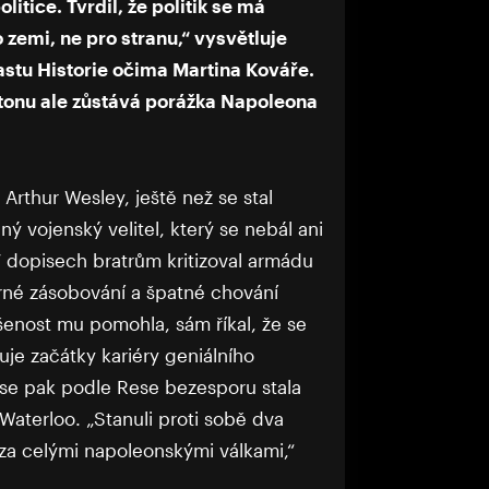
litice. Tvrdil, že politik se má
 zemi, ne pro stranu,“ vysvětluje
astu Historie očima Martina Kováře.
onu ale zůstává porážka Napoleona
rthur Wesley, ještě než se stal
ý vojenský velitel, který se nebál ani
„V dopisech bratrům kritizoval armádu
erné zásobování a špatné chování
ušenost mu pomohla, sám říkal, že se
uje začátky kariéry geniálního
 se pak podle Rese bezesporu stala
Waterloo. „Stanuli proti sobě dva
 za celými napoleonskými válkami,“