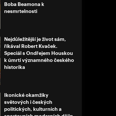
Boba Beamona k
nesmrtelnosti
Nejdůležitější je život sám,
říkával Robert Kvaček.
Speciál s Ondřejem Houskou
k úmrtí významného českého
historika
Ikonické okamžiky
světových i českých
politických, kulturních a
sportovních moderních dějin