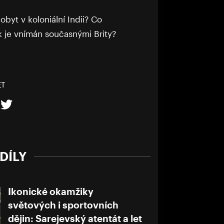
byt v koloniální Indii? Co
ak je vnímán současnými Brity?
ET
DÍLY
Ikonické okamžiky
světových i sportovních
dějin: Sarejevský atentát a let