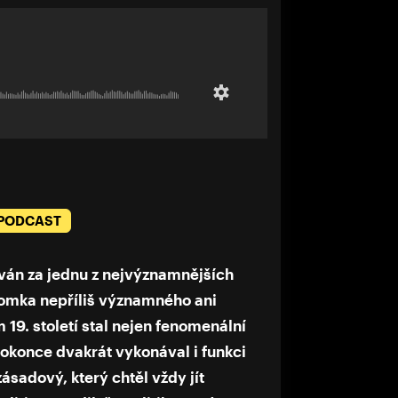
 PODCAST
ván za jednu z nejvýznamnějších
tomka nepříliš významného ani
19. století stal nejen fenomenální
 dokonce dvakrát vykonával i funkci
ásadový, který chtěl vždy jít