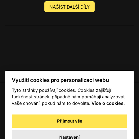
NAČÍST DALŠÍ DÍLY
Využití cookies pro personalizaci webu
Tyto stránky používají cookies. Cookies zajišťují
© 2001 — 2026 Copyright CMI News a dodavatelé obsahu. |
Cookies
funkčnost stránek, případně nám pomáhají analyzovat
Kontakt
vaše chování, pokud nám to dovolíte.
Více o cookies.
RSS
Autorská práva
Přijmout vše
Zpracování osobních údajů - registrovaní a předplatitelé
Zpracování osobních údajů pro novinářské a další účely
Nastavení
Obchodní podmínky