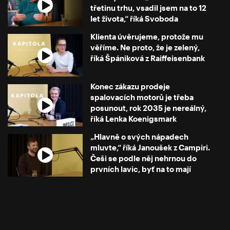
třetinu trhu, vsadil jsem na to 12
let života,“ říká Svoboda
Klienta úvěrujeme, protože mu
věříme. Ne proto, že je zelený,
říká Špániková z Raiffeisenbank
Konec zákazu prodeje
spalovacích motorů je třeba
posunout, rok 2035 je nereálný,
říká Lenka Koenigsmark
„Hlavně o svých nápadech
mluvte,“ říká Janoušek z Campiri.
Češi se podle něj nehrnou do
prvních lavic, byť na to mají