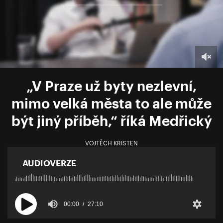
„V Praze už byty nezlevní,
mimo velká města to ale může
být jiný příběh,“ říká Medřický
VOJTĚCH KRISTEN
AUDIOVERZE
00:00
27:10