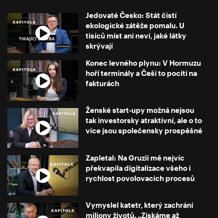
Jedovaté Česko: Stát čistí
ekologické zátěže pomalu. U
tisíců míst ani neví, jaké látky
skrývají
Konec levného plynu: V Hormuzu
hoří terminály a Češi to pocítí na
fakturách
Ženské start-upy možná nejsou
tak investorsky atraktivní, ale o to
více jsou společensky prospěšné
Zapletal: Na Gruzii mě nejvíc
překvapila digitalizace všeho i
rychlost povolovacích procesů
Vymyslel katetr, který zachrání
miliony životů. „Získáme až