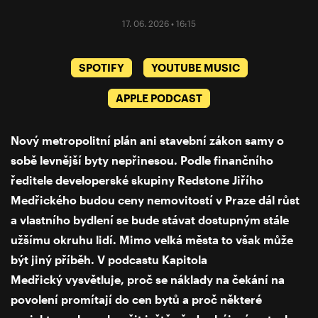
17. 06. 2026 • 16:15
SPOTIFY
YOUTUBE MUSIC
APPLE PODCAST
Nový metropolitní plán ani stavební zákon samy o
sobě levnější byty nepřinesou. Podle finančního
ředitele developerské skupiny Redstone Jiřího
Medřického budou ceny nemovitostí v Praze dál růst
a vlastního bydlení se bude stávat dostupným stále
užšímu okruhu lidí. Mimo velká města to však může
být jiný příběh. V podcastu Kapitola
Medřický vysvětluje, proč se náklady na čekání na
povolení promítají do cen bytů a proč některé