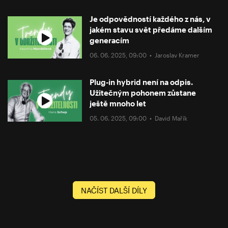
Je odpovědností každého z nás, v
jakém stavu svět předáme dalším
generacím
06. 06. 2025, 09:00 •
Jaroslav Kramer
Plug-in hybrid není na odpis.
Užitečným pohonem zůstane
ještě mnoho let
05. 06. 2025, 09:00 •
David Mařík
NAČÍST DALŠÍ DÍLY