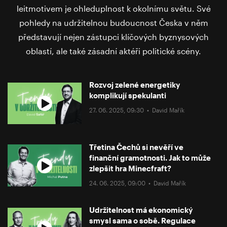
leitmotivem je ohleduplnost k okolnímu světu. Své
pohledy na udržitelnou budoucnost Česka v něm
představují nejen zástupci klíčových byznysových
oblastí, ale také zásadní aktéři politické scény.
Rozvoj zelené energetiky
komplikují spekulanti
27. 06. 2025, 09:30 •
David Mařík
Třetina Čechů si nevěří ve
finanční gramotnosti. Jak to může
zlepšit hra Minecfraft?
24. 06. 2025, 09:00 •
David Mařík
Udržitelnost má ekonomický
smysl sama o sobě. Regulace