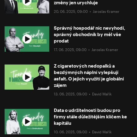
změny jen urychluje
20. 06. 2025, 09:00 •
Jaroslav Kramer
Správný hospodář nic nevyhodí,
správný obchodník by měl vše
prodat
17. 06. 2025, 09:00 •
Jaroslav Kramer
Z cigaretových nedopalků a
bezdýmných náplní vylepšují
asfalt. O jejich využití je globální
zájem
13. 06. 2025, 09:00 •
David Mařík
Data o udržitelnosti budou pro
firmy stále důležitějším klíčem ke
kapitálu
10. 06. 2025, 09:00 •
David Mařík