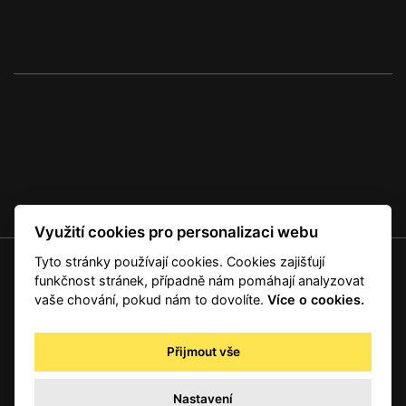
Využití cookies pro personalizaci webu
Tyto stránky používají cookies. Cookies zajišťují
© 2001 — 2026 Copyright CMI News a dodavatelé obsahu. |
Cookies
funkčnost stránek, případně nám pomáhají analyzovat
Kontakt
vaše chování, pokud nám to dovolíte.
Více o cookies.
RSS
Autorská práva
Přijmout vše
Zpracování osobních údajů - registrovaní a předplatitelé
Zpracování osobních údajů pro novinářské a další účely
Nastavení
Obchodní podmínky