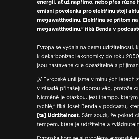
energií, ať už napřímo, nebo přes různé
emisní povolenka pro elektřinu stojí akt
megawatthodinu. Elektřina se přitom na
megawatthodinu,“ říká Benda v podcastu 
Evropa se vydala na cestu udržitelnosti, 
k dekarbonizaci ekonomiky do roku 2050. 
jsou nastavené cíle dosažitelné a přijíman
„V Evropské unii jsme v minulých letech z
v zásadě přinášejí dobrou věc, protože cí
Nicméně je otázkou, jestli tempo, kterým 
rychlé,“ říká Josef Benda v podcastu, kte
[ta] Udržitelnost
. Sám soudí, že pokud c
tempem, které je udržitelné a zvládnutel
Evropská komise si problémy evropské ek