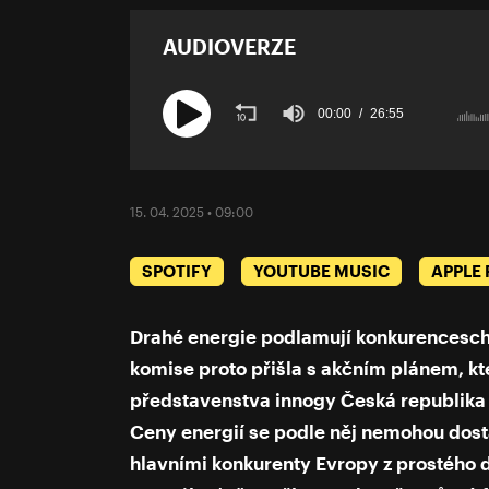
AUDIOVERZE
00:00
26:55
Volume
90%
15. 04. 2025 • 09:00
SPOTIFY
YOUTUBE MUSIC
APPLE
Drahé energie podlamují konkurencesch
komise proto přišla s akčním plánem, kte
představenstva innogy Česká republika 
Ceny energií se podle něj nemohou dost
hlavními konkurenty Evropy z prostého