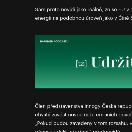
Sám proto nevidí jako reálné, že se EU 
energií na podobnou úroveň jako v Číně 
Člen představenstva innogy Česká republ
chystá zavést novou řadu emisních povole
„Pokud budou zavedeny v tom rozsahu, v 
přinesou další zdražení,“ předpovídá.