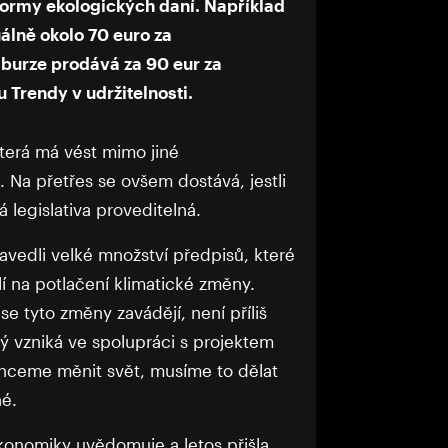
 formy ekologických daní. Například
uálně okolo 70 euro za
 burze prodává za 90 eur za
Trendy v udržitelnosti.
která má vést mimo jiné
Na přetřes se ovšem dostává, jestli
á legislativa proveditelná.
avedli velké množství předpisů, které
lí na potlačení klimatické změny.
se tyto změny zavádějí, není příliš
rý vzniká ve spolupráci s projektem
hceme měnit svět, musíme to dělat
né.
onomiky uvědomuje a letos přišla