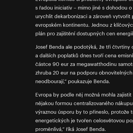
s řadou iniciativ – mimo jiné s dohodou 
urychlit dekarbonizaci a zároveň vytvoři
evropském kontinentu. Jednou z klíčovýc
plán pro zajištění dostupných cen energi
Josef Benda ale podotýká, že tři čtvrtiny
a dalších poplatků dnes tvoří cena emisní
částce 90 eur za megawatthodinu samotn
zhruba 20 eur na podporu obnovitelných 
neodbourají,“ poukazuje Benda.
Evropa by podle něj možná mohla zajistit
nějakou formou centralizovaného nákupu.
výraznou úsporu by to přineslo, protože 
energetických je tvořen celosvětovou pop
proměnlivá,“ říká Josef Benda.