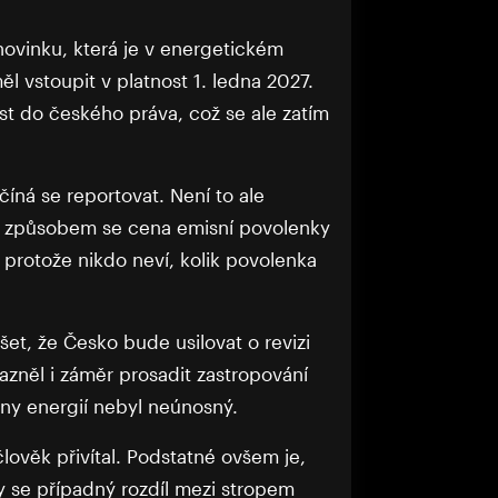
 novinku, která je v energetickém
l vstoupit v platnost 1. ledna 2027.
t do českého práva, což se ale zatím
íná se reportovat. Není to ale
ým způsobem se cena emisní povolenky
protože nikdo neví, kolik povolenka
šet, že Česko bude usilovat o revizi
zněl i záměr prosadit zastropování
eny energií nebyl neúnosný.
lověk přivítal. Podstatné ovšem je,
y se případný rozdíl mezi stropem