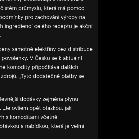
o čistém průmyslu, která má pomoci
t podmínky pro zachování výroby na
h ingrediencí celého receptu je akční
í.
 ceny samotné elektřiny bez distribuce
 povolenky. V Česku se k aktuální
é komodity připočítává dalších
zdrojů. „Tyto dodatečné platby se
 levnější dodávky zejména plynu
 „Je ovšem opět otázkou, jak
trh s komoditami včetně
távkou a nabídkou, která je velmi