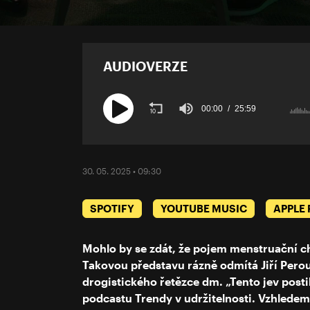
AUDIOVERZE
00:00
25:59
Volume
90%
30. 05. 2025 • 09:30
SPOTIFY
YOUTUBE MUSIC
APPLE
Mohlo by se zdát, že pojem menstruační ch
Takovou představu rázně odmítá Jiří Per
drogistického řetězce dm. „Tento jev postih
podcastu Trendy v udržitelnosti. Vzhlede