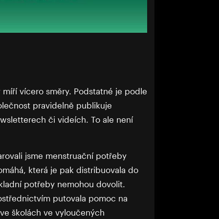
míří vícero směry. Podstatné je podle
olečnost pravidelně publikuje
wsletterech či videích. To ale není
arovali jsme menstruační potřeby
omáhá, která je pak distribuovala do
ákladní potřeby nemohou dovolit.
prostřednictvím putovala pomoc na
y ve školách ve vyloučených