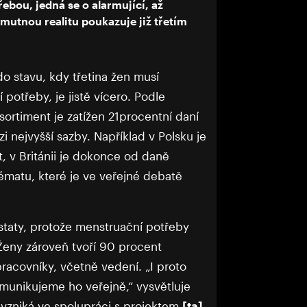
ebou, jedná se o alarmující, až
smutnou realitu poukazuje již třetím
o stavu, kdy třetina žen musí
potřeby, je jistě vícero. Podle
sortiment je zatížen 21procentní daní
i nejvyšší sazby. Například v Polsku je
 v Británii je dokonce od daně
ématu, které je ve veřejné debatě
taty, protože menstruační potřeby
 Ženy zároveň tvoří 90 procent
pracovníky, včetně vedení. „I proto
munikujeme ho veřejně,“ vysvětluje
vzniká ve spolupráci s projektem
[ta]