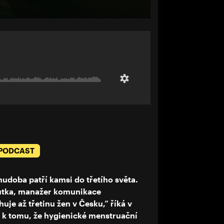
 PODCAST
udoba patří kamsi do třetího světa.
outka, manažer komunikace
uje až třetinu žen v Česku,“ říká v
m k tomu, že hygienické menstruační