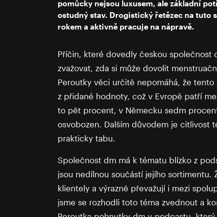
pomůcky nejsou luxusem, ale základní potř
ostudný stav. Drogistický řetězec na tuto 
rokem a aktivně pracuje na nápravě.
Příčin, které dovedly českou společnost d
zvažovat, zda si může dovolit menstruační 
Peroutky věci určitě nepomáhá, že tento 
z přidané hodnoty, což v Evropě patří mez
to pět procent, v Německu sedm procent,
osvobozen. Dalším důvodem je citlivost t
prakticky tabu.
Společnost dm má k tématu blízko z pods
jsou nedílnou součástí jejího sortimentu.
klientely a výrazně převažují i mezi spolu
jsme se rozhodli toto téma zvednout a ko
Peroutka pohnutky dm v podcastu, který 