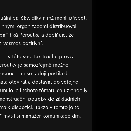
tuální balíčky, díky nimž mohli přispět.
innými organizacemi distribuovali
a,“ říká Peroutka a doplňuje, že
a vesměs pozitivní.
ězec v této věci tak trochu převzal
 Peroutky je samozřejmě možné
lečnost dm se raději pustila do
ata otevírat a dostávat do veřejné
unulo, a i tohoto tématu se už chopily
 menstruační potřeby do základních
a k dispozici. Takže v tomto je to
“ myslí si manažer komunikace dm.