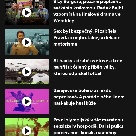
Slzy Bergera, požární poplach a
setkání s královnou. Radek Bejbl
vzpomíná na finálové drama ve
Wembley
Sex byl bezpečný, F1 zabíjela.
Pravda o nejbrutálnější dekádě
motorismu
Stíhačky z druhé světové a krev
na hřišti: Šílený příběh války,
kterou odpískal fotbal
Sarajevské bolero už nikdo
nepřekoná. A pořád z něho lidem
naskakuje husí kůže
První olympijský vítěz maratonu
se zdržel v hospodě. Dal si půlku
pomeranče, koňak a všechny