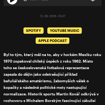
12. 06. 2026 • 15:57
SPOTIFY
YOUTUBE MUSIC
APPLE PODCAST
Byl to tým, který měl na to, aby v horkém Mexiku roku
1970 zopakoval chilský úspěch z roku 1962. Místo
toho se československá fotbalová reprezentace
zapsala do dějin jako odstrašující příklad
bafuňářského amatérismu, žabomyších válek o
kopačky a následné politické msty nastupující
normalizace. Historik sportu Martin Kovář odkrývá v
rozhovoru s Michalem Borským fascinující zákulisí