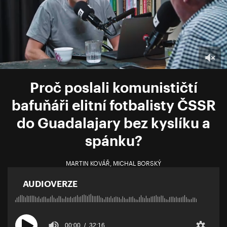
Proč poslali komunističtí
bafuňáři elitní fotbalisty ČSSR
do Guadalajary bez kyslíku a
spánku?
MARTIN KOVÁŘ
,
MICHAL BORSKÝ
AUDIOVERZE
00:00
32:16