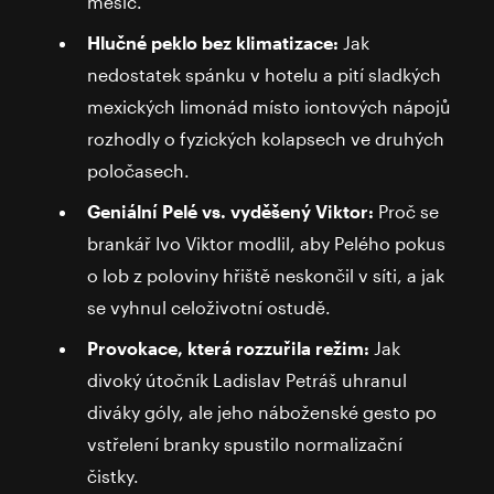
měsíc.
Hlučné peklo bez klimatizace:
Jak
nedostatek spánku v hotelu a pití sladkých
mexických limonád místo iontových nápojů
rozhodly o fyzických kolapsech ve druhých
poločasech.
Geniální Pelé vs. vyděšený Viktor:
Proč se
brankář Ivo Viktor modlil, aby Pelého pokus
o lob z poloviny hřiště neskončil v síti, a jak
se vyhnul celoživotní ostudě.
Provokace, která rozzuřila režim:
Jak
divoký útočník Ladislav Petráš uhranul
diváky góly, ale jeho náboženské gesto po
vstřelení branky spustilo normalizační
čistky.