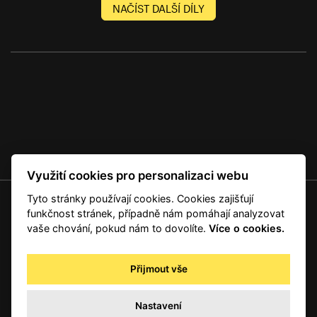
NAČÍST DALŠÍ DÍLY
Využití cookies pro personalizaci webu
Tyto stránky používají cookies. Cookies zajišťují
© 2001 — 2026 Copyright CMI News a dodavatelé obsahu. |
Cookies
funkčnost stránek, případně nám pomáhají analyzovat
Kontakt
vaše chování, pokud nám to dovolíte.
Více o cookies.
RSS
Autorská práva
Přijmout vše
Zpracování osobních údajů - registrovaní a předplatitelé
Zpracování osobních údajů pro novinářské a další účely
Nastavení
Obchodní podmínky