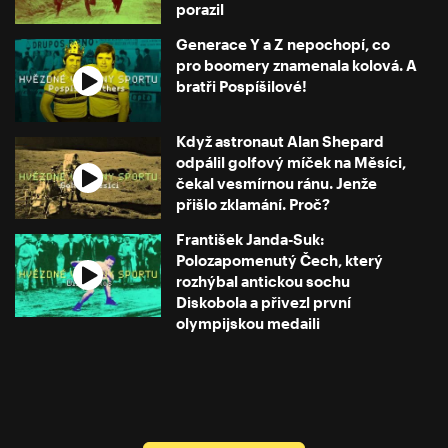
porazil
Generace Y a Z nepochopí, co
pro boomery znamenala kolová. A
bratři Pospíšilové!
Když astronaut Alan Shepard
odpálil golfový míček na Měsíci,
čekal vesmírnou ránu. Jenže
přišlo zklamání. Proč?
František Janda-Suk:
Polozapomenutý Čech, který
rozhýbal antickou sochu
Diskobola a přivezl první
olympijskou medaili