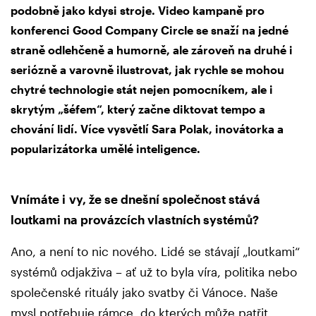
podobně jako kdysi stroje. Video kampaně pro
konferenci Good Company Circle se snaží na jedné
straně odlehčeně a humorně, ale zároveň na druhé i
seriózně a varovně ilustrovat, jak rychle se mohou
chytré technologie stát nejen pomocníkem, ale i
skrytým „šéfem“, který začne diktovat tempo a
chování lidí. Více vysvětlí Sara Polak, inovátorka a
popularizátorka umělé inteligence.
Vnímáte i vy, že se dnešní společnost stává
loutkami na provázcích vlastních systémů?
Ano, a není to nic nového. Lidé se stávají „loutkami“
systémů odjakživa – ať už to byla víra, politika nebo
společenské rituály jako svatby či Vánoce. Naše
mysl potřebuje rámce, do kterých může patřit,