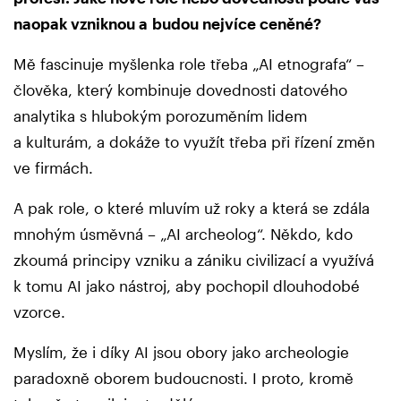
naopak vzniknou a budou nejvíce ceněné?
Mě fascinuje myšlenka role třeba „AI etnografa“ –
člověka, který kombinuje dovednosti datového
analytika s hlubokým porozuměním lidem
a kulturám, a dokáže to využít třeba při řízení změn
ve firmách.
A pak role, o které mluvím už roky a která se zdála
mnohým úsměvná – „AI archeolog“. Někdo, kdo
zkoumá principy vzniku a zániku civilizací a využívá
k tomu AI jako nástroj, aby pochopil dlouhodobé
vzorce.
Myslím, že i díky AI jsou obory jako archeologie
paradoxně oborem budoucnosti. I proto, kromě