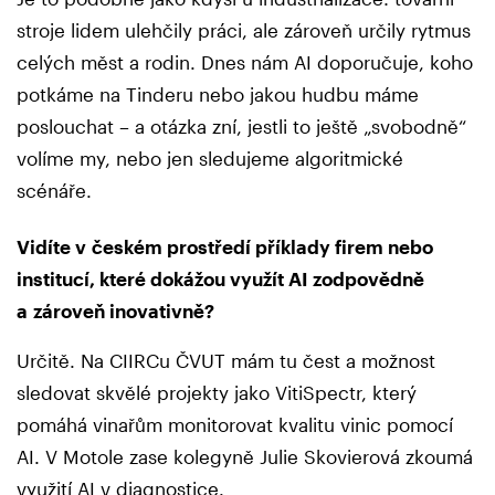
stroje lidem ulehčily práci, ale zároveň určily rytmus
celých měst a rodin. Dnes nám AI doporučuje, koho
potkáme na Tinderu nebo jakou hudbu máme
poslouchat – a otázka zní, jestli to ještě „svobodně“
volíme my, nebo jen sledujeme algoritmické
scénáře.
Vidíte v českém prostředí příklady firem nebo
institucí, které dokážou využít AI zodpovědně
a zároveň inovativně?
Určitě. Na CIIRCu ČVUT mám tu čest a možnost
sledovat skvělé projekty jako VitiSpectr, který
pomáhá vinařům monitorovat kvalitu vinic pomocí
AI. V Motole zase kolegyně Julie Skovierová zkoumá
využití AI v diagnostice.