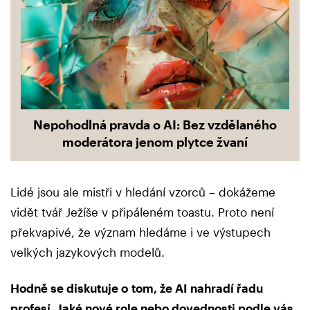
Nepohodlná pravda o AI: Bez vzdělaného
moderátora jenom plytce žvaní
Lidé jsou ale mistři v hledání vzorců – dokážeme
vidět tvář Ježíše v připáleném toastu. Proto není
překvapivé, že význam hledáme i ve výstupech
velkých jazykových modelů.
Hodně se diskutuje o tom, že AI nahradí řadu
profesí. Jaké nové role nebo dovednosti podle vás