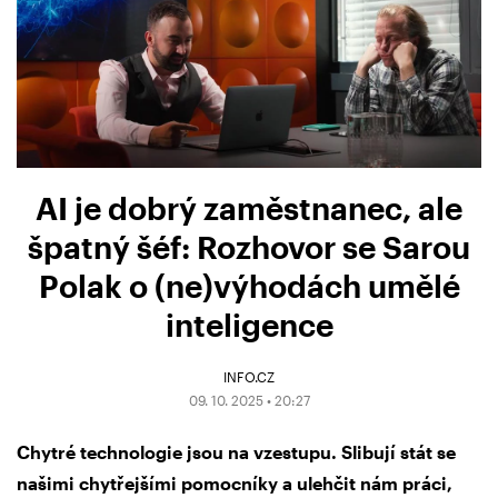
AI je dobrý zaměstnanec, ale
špatný šéf: Rozhovor se Sarou
Polak o (ne)výhodách umělé
inteligence
INFO.CZ
09. 10. 2025 • 20:27
Chytré technologie jsou na vzestupu. Slibují stát se
našimi chytřejšími pomocníky a ulehčit nám práci,