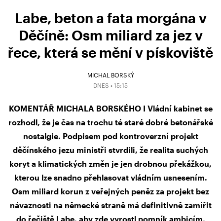
Labe, beton a fata morgána v
Děčíně: Osm miliard za jez v
řece, která se mění v pískoviště
MICHAL BORSKÝ
DNES • 15:15
KOMENTÁŘ MICHALA BORSKÉHO I Vládní kabinet se
rozhodl, že je čas na trochu té staré dobré betonářské
nostalgie. Podpisem pod kontroverzní projekt
děčínského jezu ministři stvrdili, že realita suchých
koryt a klimatických změn je jen drobnou překážkou,
kterou lze snadno přehlasovat vládním usnesením.
Osm miliard korun z veřejných peněz za projekt bez
návaznosti na německé straně má definitivně zamířit
do řečiště Labe, aby zde vyrostl pomník ambicím,