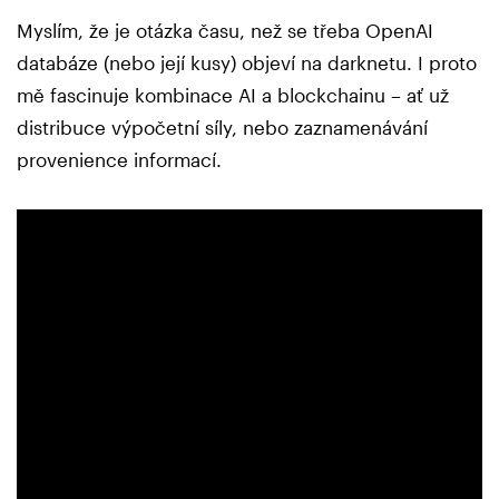
Myslím, že je otázka času, než se třeba OpenAI
databáze (nebo její kusy) objeví na darknetu. I proto
mě fascinuje kombinace AI a blockchainu – ať už
distribuce výpočetní síly, nebo zaznamenávání
provenience informací.