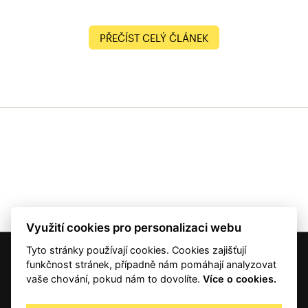
PŘEČÍST CELÝ ČLÁNEK
Využití cookies pro personalizaci webu
Tyto stránky používají cookies. Cookies zajišťují
© 2001 — 2026 Copyright CMI News a dodavatelé obsahu. |
Cookies
funkčnost stránek, případně nám pomáhají analyzovat
Kontakt
vaše chování, pokud nám to dovolíte.
Více o cookies.
RSS
Autorská práva