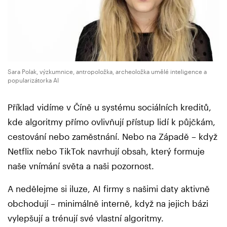
Sara Polak, výzkumnice, antropoložka, archeoložka umělé inteligence a
popularizátorka AI
Příklad vidíme v Číně u systému sociálních kreditů,
kde algoritmy přímo ovlivňují přístup lidí k půjčkám,
cestování nebo zaměstnání. Nebo na Západě – když
Netflix nebo TikTok navrhují obsah, který formuje
naše vnímání světa a naši pozornost.
A nedělejme si iluze, AI firmy s našimi daty aktivně
obchodují – minimálně interně, když na jejich bázi
vylepšují a trénují své vlastní algoritmy.