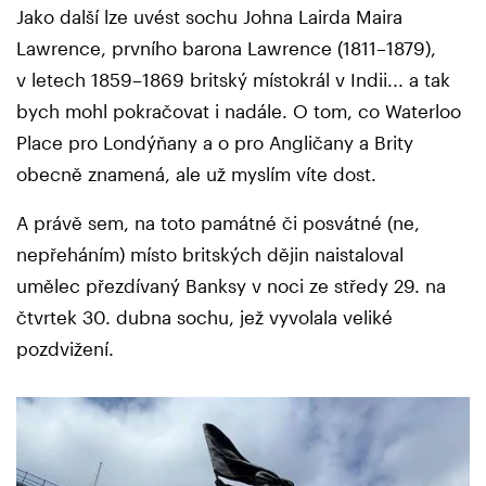
Jako další lze uvést sochu Johna Lairda Maira
Lawrence, prvního barona Lawrence (1811–1879),
v letech 1859–1869 britský místokrál v Indii... a tak
bych mohl pokračovat i nadále. O tom, co Waterloo
Place pro Londýňany a o pro Angličany a Brity
obecně znamená, ale už myslím víte dost.
A právě sem, na toto památné či posvátné (ne,
nepřeháním) místo britských dějin naistaloval
umělec přezdívaný Banksy v noci ze středy 29. na
čtvrtek 30. dubna sochu, jež vyvolala veliké
pozdvižení.