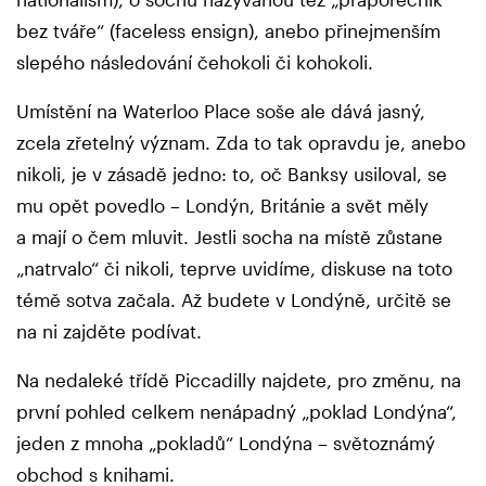
bez tváře“ (faceless ensign), anebo přinejmenším
slepého následování čehokoli či kohokoli.
Umístění na Waterloo Place soše ale dává jasný,
zcela zřetelný význam. Zda to tak opravdu je, anebo
nikoli, je v zásadě jedno: to, oč Banksy usiloval, se
mu opět povedlo – Londýn, Británie a svět měly
a mají o čem mluvit. Jestli socha na místě zůstane
„natrvalo“ či nikoli, teprve uvidíme, diskuse na toto
témě sotva začala. Až budete v Londýně, určitě se
na ni zajděte podívat.
Na nedaleké třídě Piccadilly najdete, pro změnu, na
první pohled celkem nenápadný „poklad Londýna“,
jeden z mnoha „pokladů“ Londýna – světoznámý
obchod s knihami.