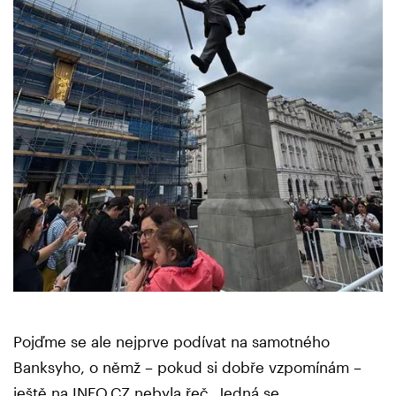
Pojďme se ale nejprve podívat na samotného
Banksyho, o němž – pokud si dobře vzpomínám –
ještě na INFO.CZ nebyla řeč. Jedná se