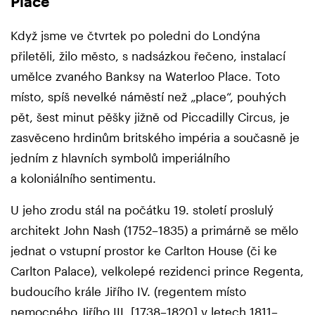
Place
Když jsme ve čtvrtek po poledni do Londýna
přiletěli, žilo město, s nadsázkou řečeno, instalací
umělce zvaného Banksy na Waterloo Place. Toto
místo, spíš nevelké náměstí než „place“, pouhých
pět, šest minut pěšky jižně od Piccadilly Circus, je
zasvěceno hrdinům britského impéria a současně je
jedním z hlavních symbolů imperiálního
a koloniálního sentimentu.
U jeho zrodu stál na počátku 19. století proslulý
architekt John Nash (1752–1835) a primárně se mělo
jednat o vstupní prostor ke Carlton House (či ke
Carlton Palace), velkolepé rezidenci prince Regenta,
budoucího krále Jiřího IV. (regentem místo
nemocného Jiřího III. [1738–1820] v letech 1811–