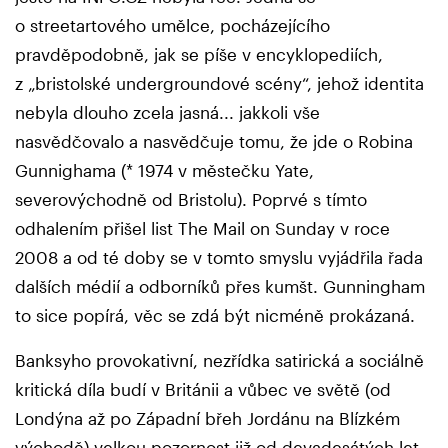
o streetartového umělce, pocházejícího
pravděpodobně, jak se píše v encyklopediích,
z „bristolské undergroundové scény“, jehož identita
nebyla dlouho zcela jasná... jakkoli vše
nasvědčovalo a nasvědčuje tomu, že jde o Robina
Gunnighama (* 1974 v městečku Yate,
severovýchodně od Bristolu). Poprvé s tímto
odhalením přišel list The Mail on Sunday v roce
2008 a od té doby se v tomto smyslu vyjádřila řada
dalších médií a odborníků přes kumšt. Gunningham
to sice popírá, věc se zdá být nicméně prokázaná.
Banksyho provokativní, nezřídka satirická a sociálně
kritická díla budí v Británii a vůbec ve světě (od
Londýna až po Západní břeh Jordánu na Blízkém
východě) velkou pozornost již od devadesátých let