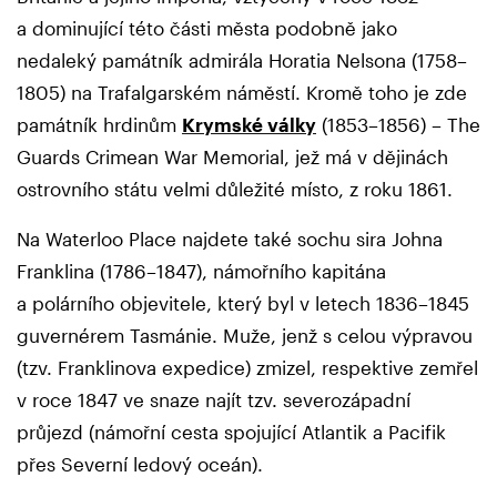
a dominující této části města podobně jako
nedaleký památník admirála Horatia Nelsona (1758–
1805) na Trafalgarském náměstí. Kromě toho je zde
památník hrdinům
Krymské války
(1853–1856) – The
Guards Crimean War Memorial, jež má v dějinách
ostrovního státu velmi důležité místo, z roku 1861.
Na Waterloo Place najdete také sochu sira Johna
Franklina (1786–1847), námořního kapitána
a polárního objevitele, který byl v letech 1836–1845
guvernérem Tasmánie. Muže, jenž s celou výpravou
(tzv. Franklinova expedice) zmizel, respektive zemřel
v roce 1847 ve snaze najít tzv. severozápadní
průjezd (námořní cesta spojující Atlantik a Pacifik
přes Severní ledový oceán).