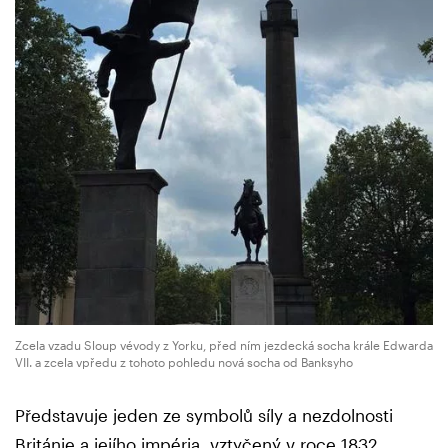
Zcela vzadu Sloup vévody z Yorku, před ním jezdecká socha krále Edwarda
VII. a zcela vpředu z tohoto pohledu nová socha od Banksyho
Představuje jeden ze symbolů síly a nezdolnosti
Británie a jejího impéria, vztyčený v roce 1832