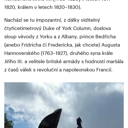
1820, králem v letech 1820–1830).
Nachází se tu impozantní, z dálky viditelný
čtyřicetimetrový Duke of York Column, doslova
sloup vévody z Yorku a z Albany, prince Bedřicha
(anebo Fridricha či Fredericka, jak chcete) Augusta
Hannoverského (1763–1827), druhého syna krále
Jiřího III. a velitele britské armády s hodností maršála
z časů válek s revoluční a napoleonskou Francií.