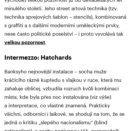
minulého století. Jeho street artová technika (tzv.
technika sprejových šablon – stencils), kombinovaná
s graffiti a s dalšími moderními uměleckými prvky,
nese často politické poselství – i proto vyvolává tak
velkou pozornost
.
Intermezzo: Hatchards
Banksyho nejnovější instalace – socha muže
kráčícího rázně kupředu s vlajkou v ruce, která mu
zahaluje obličej, vzbudila rozruch kvůli kombinaci
místa, kde byla přes noc instalována (viz výše)
a interpretace, co vlastně znamená. Prakticky
všichni, odborníci i laikové, se shodují na tom, že se
jedná o kritiku „slepého nacionalismu“ (blind
nationalism), o sochu nazývanou též „praporečník