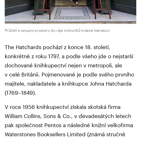
Průčelí a vstupní prostory do ráje milovníků krásné literatury
The Hatchards pochází z konce 18. století,
konkrétně z roku 1797, a podle všeho jde o nejstarší
dochované knihkupectví nejen v metropoli, ale
v celé Británii. Pojmenované je podle svého prvního
majitele, nakladatele a knihkupce Johna Hatcharda
(1769–1849).
V roce 1956 knihkupectví získala skotská firma
William Collins, Sons & Co., v devadesátých letech
pak společnost Pentos a následně knižní velkofirma
Waterstones Booksellers Limited (známá stručně