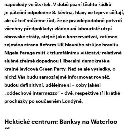
naposledy ve čtvrtek. V době psaní těchto řádků
je páteční odpoledne 8. kěvtna, hlasy se teprve sčítají,
ale už teď můžeme říct, že se pravděpodobně potvrdí
všechny předpoklady: vládnoucí labouristé utrpí
obrovské ztráty, stejně jako konzervativci, zatímco
zejména strana Reform UK hlavního strůjce brexitu
Nigela Farage míří k triumfálnímu vítězství; relativně
slušně zřejmě dopadnou i liberální demokraté a
krajně levicová Green Party. Než se ale výsledky, o
nichž Vás budu samozřejmě informovat rovněž,
budou definitivní, udělejme si – coby jakési
„oddechové intermezzo“ – dvě, respektive tři krátké
procházky po současném Londýně.
Hektické centrum: Banksy na Waterloo