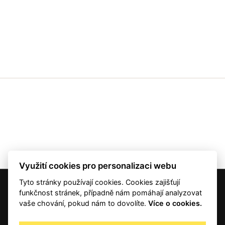
Využití cookies pro personalizaci webu
Tyto stránky používají cookies. Cookies zajišťují
© 2001 — 2026 Copyright CMI News a dodavatelé obsahu. |
Cookies
funkčnost stránek, případně nám pomáhají analyzovat
Kontakt
vaše chování, pokud nám to dovolíte.
Více o cookies.
RSS
Autorská práva