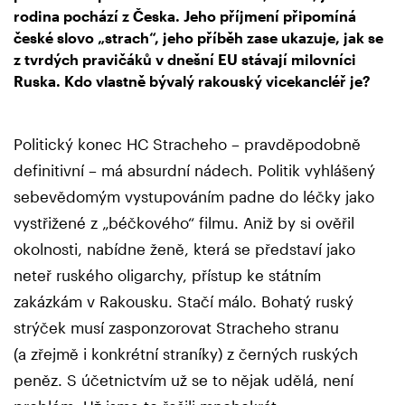
rodina pochází z Česka. Jeho příjmení připomíná
české slovo „strach“, jeho příběh zase ukazuje, jak se
z tvrdých pravičáků v dnešní EU stávají milovníci
Ruska. Kdo vlastně bývalý rakouský vicekancléř je?
Politický konec HC Stracheho – pravděpodobně
definitivní – má absurdní nádech. Politik vyhlášený
sebevědomým vystupováním padne do léčky jako
vystřižené z „béčkového“ filmu. Aniž by si ověřil
okolnosti, nabídne ženě, která se představí jako
neteř ruského oligarchy, přístup ke státním
zakázkám v Rakousku. Stačí málo. Bohatý ruský
strýček musí zasponzorovat Stracheho stranu
(a zřejmě i konkrétní straníky) z černých ruských
peněz. S účetnictvím už se to nějak udělá, není