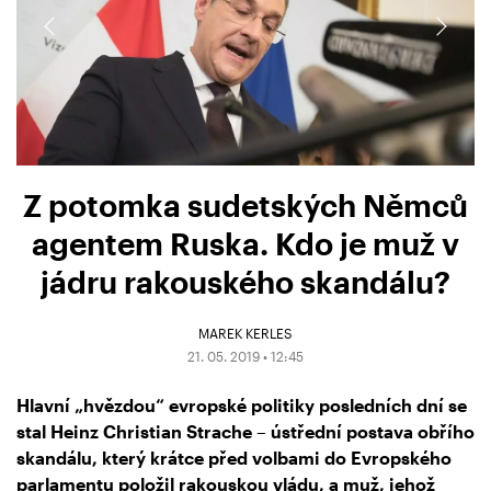
Z potomka sudetských Němců
agentem Ruska. Kdo je muž v
jádru rakouského skandálu?
MAREK KERLES
21. 05. 2019 • 12:45
Hlavní „hvězdou“ evropské politiky posledních dní se
stal Heinz Christian Strache – ústřední postava obřího
skandálu, který krátce před volbami do Evropského
parlamentu položil rakouskou vládu, a muž, jehož