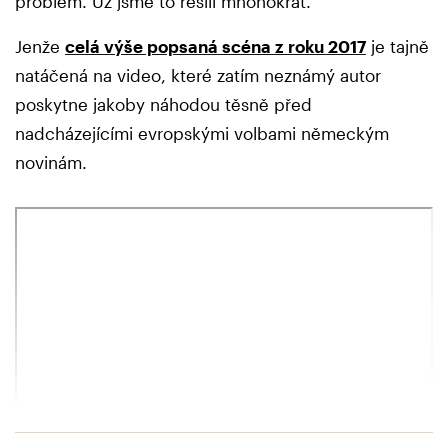
problém. Už jsme to řešili mnohokrát.
Jenže
celá výše popsaná scéna z roku 2017
je tajně
natáčená na video, které zatím neznámý autor
poskytne jakoby náhodou těsně před
nadcházejícími evropskými volbami německým
novinám.