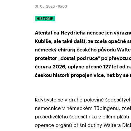
31. 05. 2026 • 16:00
HISTORIE
Atentát na Heydricha nenese jen výraz
Kubiše, ale také další, ze zcela opačné s
německý chirurg českého původu Walter 
protektor „dostal pod ruce“ po převozu d
června 2026, uplyne přesně 127 let od n
českou historií propojen více, než by se
Kdybyste se v druhé polovině šedesátých
nemocnice v německém Tübingenu, zcela j
prošedivělého šedesátníka v bílém plášti –
operace orgánů břišní dutiny Waltera Dick