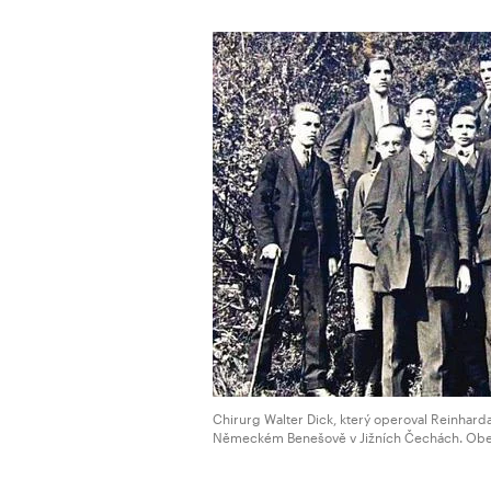
Chirurg Walter Dick, který operoval Reinharda
Německém Benešově v Jižních Čechách. Obe