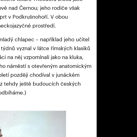
ově nad Černou; jeho rodiče však
prt v Podkrušnohoří. V obou
meckojazyčné prostředí.
mladý chlapec – například jeho učitel
t týdnů vyznal v látce římských klasiků
ci na něj vzpomínali jako na kluka,
ého náměstí s otevřeným anatomickým
oletí později chodíval v junáckém
n z tehdy ještě budoucích českých
 odbíháme.)