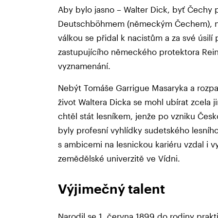
Aby bylo jasno – Walter Dick, byť Čechy po
Deutschböhmem (německým Čechem), ne
válkou se přidal k nacistům a za své úsilí 
zastupujícího německého protektora Rein
vyznamenání.
Nebýt Tomáše Garrigue Masaryka a rozp
život Waltera Dicka se mohl ubírat zcela
chtěl stát lesníkem, jenže po vzniku Česk
byly profesní vyhlídky sudetského lesního
s ambicemi na lesnickou kariéru vzdal i 
zemědělské univerzitě ve Vídni.
Výjimečný talent
Narodil se 1. června 1899 do rodiny prak