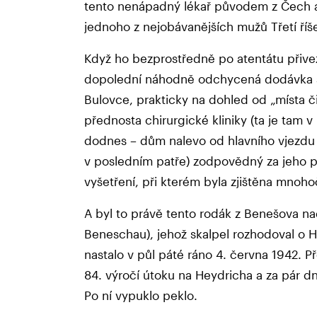
tento nenápadný lékař původem z Čech a 
jednoho z nejobávanějších mužů Třetí říš
Když ho bezprostředně po atentátu přive
dopolední náhodně odchycená dodávka s
Bulovce, prakticky na dohled od „místa či
přednosta chirurgické kliniky (ta je tam
dodnes – dům nalevo od hlavního vjezdu 
v posledním patře) zodpovědný za jeho př
vyšetření, při kterém byla zjištěna mnoh
A byl to právě tento rodák z Benešova n
Beneschau), jehož skalpel rozhodoval o H
nastalo v půl páté ráno 4. června 1942. P
84. výročí útoku na Heydricha a za pár dn
Po ní vypuklo peklo.