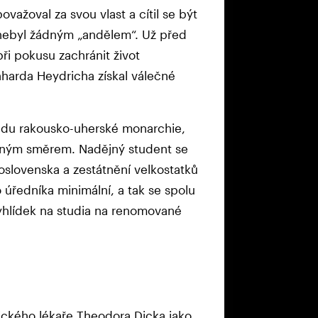
važoval za svou vlast a cítil se být
byl žádným „andělem“. Už před
při pokusu zachránit život
harda Heydricha získal válečné
adu rakousko-uherské monarchie,
 jiným směrem. Nadějný student se
oslovenska a zestátnění velkostatků
 úředníka minimální, a tak se spolu
vyhlídek na studia na renomované
tického lékaře Theodora Dicka jako