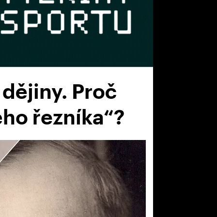
dějiny. Proč
ého řezníka“?