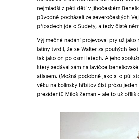
nejmladší z pěti dětí v jihočeském Beneš
původně pocházeli ze severočeských Vej
případech jde o Sudety, a tedy čistě ně
Výjimečné nadání projevoval prý už jako 
latiny tvrdil, že se Walter za pouhých šes
tak jako on po osmi letech. A jeho spolužá
který sedával sám na lavičce benešovsk
atlasem. (Možná podobně jako si o půl st
věku na kolínský hřbitov číst prózu jede
prezidentů Miloš Zeman – ale to už příliš