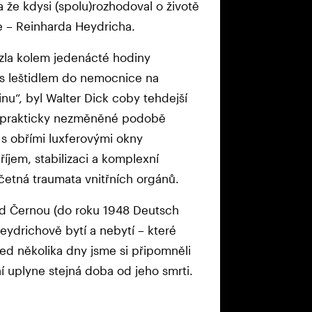
že kdysi (spolu)rozhodoval o životě
e – Reinharda Heydricha.
zla kolem jedenácté hodiny
 leštidlem do nemocnice na
nu“, byl Walter Dick coby tehdejší
 v prakticky nezměněné podobě
s obřími luxferovými okny
íjem, stabilizaci a komplexní
očetná traumata vnitřních orgánů.
ad Černou (do roku 1948 Deutsch
eydrichově bytí a nebytí – které
řed několika dny jsme si připomněli
í uplyne stejná doba od jeho smrti.