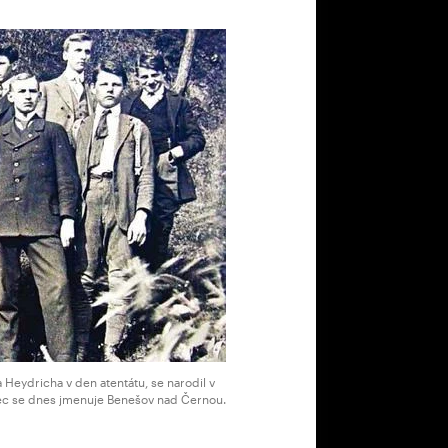
 Heydricha v den atentátu, se narodil v
c se dnes jmenuje Benešov nad Černou.