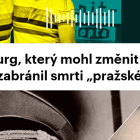
urg, který mohl změnit 
zabránil smrti „pražsk