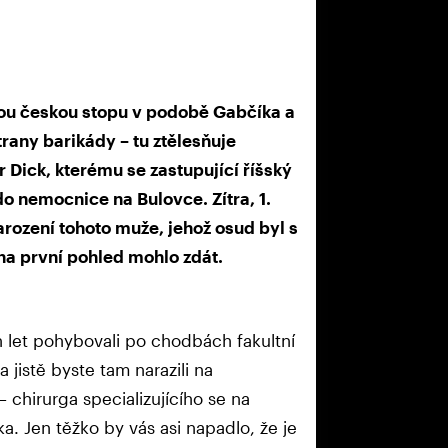
nou českou stopu v podobě Gabčíka a
trany barikády – tu ztělesňuje
Dick, kterému se zastupující říšský
o nemocnice na Bulovce. Zítra, 1.
arození tohoto muže, jehož osud byl s
 na první pohled mohlo zdát.
 let pohybovali po chodbách fakultní
istě byste tam narazili na
 chirurga specializujícího se na
a. Jen těžko by vás asi napadlo, že je