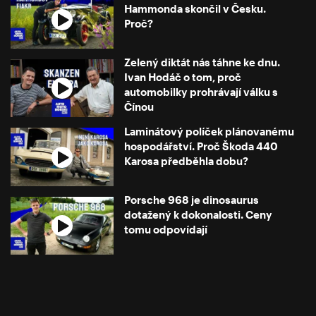
Hammonda skončil v Česku.
Proč?
Zelený diktát nás táhne ke dnu.
Ivan Hodáč o tom, proč
automobilky prohrávají válku s
Čínou
Laminátový políček plánovanému
hospodářství. Proč Škoda 440
Karosa předběhla dobu?
Porsche 968 je dinosaurus
dotažený k dokonalosti. Ceny
tomu odpovídají