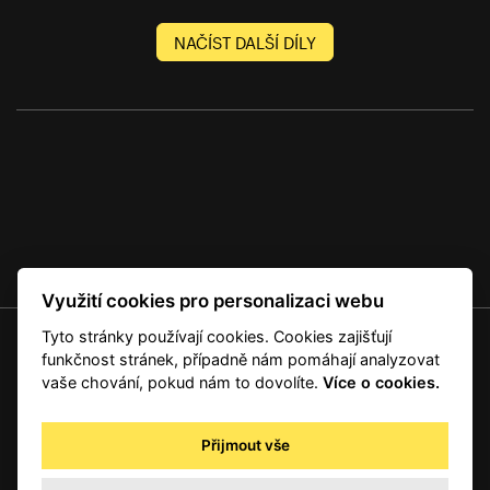
NAČÍST DALŠÍ DÍLY
Využití cookies pro personalizaci webu
Tyto stránky používají cookies. Cookies zajišťují
© 2001 — 2026 Copyright CMI News a dodavatelé obsahu. |
Cookies
funkčnost stránek, případně nám pomáhají analyzovat
Kontakt
vaše chování, pokud nám to dovolíte.
Více o cookies.
RSS
Autorská práva
Přijmout vše
Zpracování osobních údajů - registrovaní a předplatitelé
Zpracování osobních údajů pro novinářské a další účely