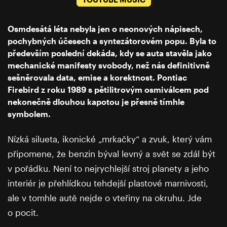
Osmdesátá léta nebyla jen o neonových nápisech,
pochybných účesech a syntezátorovém popu. Byla to
především poslední dekáda, kdy se auta stavěla jako
mechanické manifesty svobody, než nás definitivně
sešněrovala data, emise a korektnost. Pontiac
Firebird z roku 1989 s pětilitrovým osmiválcem pod
nekonečně dlouhou kapotou je přesně tímhle
symbolem.
Nízká silueta, ikonické „mrkačky“ a zvuk, který vám
připomene, že benzin býval levný a svět se zdál být
v pořádku. Není to nejrychlejší stroj planety a jeho
interiér je přehlídkou tehdejší plastové marnivosti,
ale v tomhle autě nejde o vteřiny na okruhu. Jde
o pocit.