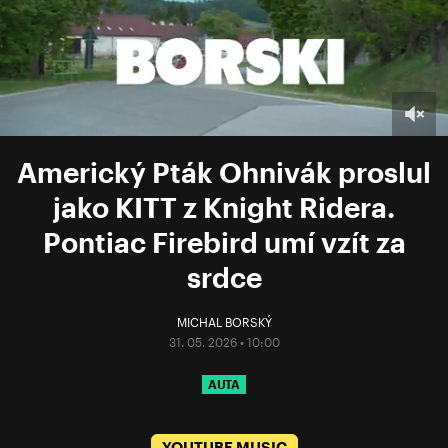
Americký Pták Ohnivák proslul
jako KITT z Knight Ridera.
Pontiac Firebird umí vzít za
srdce
MICHAL BORSKÝ
31. 05. 2026 • 10:00
AUTA
YOUTUBE MUSIC