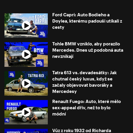
Ford Capri: Auto Bodieho a
Doylea, kterému padouši utíkali z
cesty
Tohle BMW vzniklo, aby porazilo
Mercedes. Dnes už podobná auta
nevznikají
Tatra 613 vs. devadesátky: Jak
chutnal český luxus, když se
začaly objevovat bavoráky a
Mercedesy
Renault Fuego: Auto, které mělo
sex-appeal dřív, než to bylo
módní
Vůz z roku 1932 od Richarda