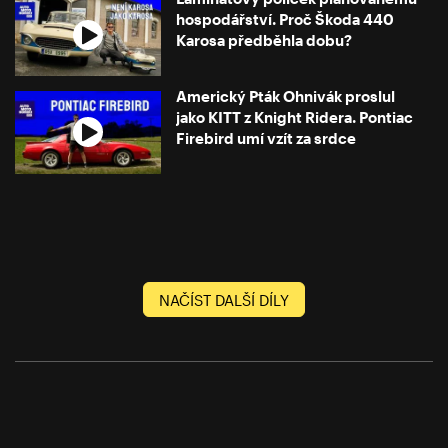
hospodářství. Proč Škoda 440
Karosa předběhla dobu?
Americký Pták Ohnivák proslul
jako KITT z Knight Ridera. Pontiac
Firebird umí vzít za srdce
NAČÍST DALŠÍ DÍLY