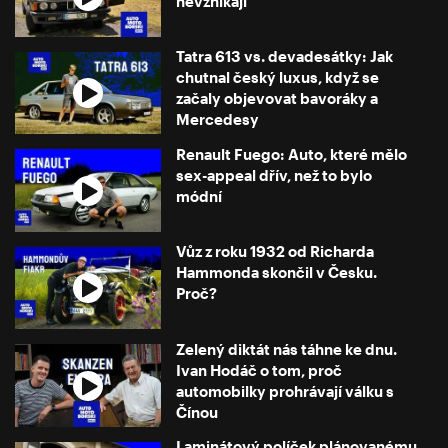
nevznikají
Tatra 613 vs. devadesátky: Jak
chutnal český luxus, když se
začaly objevovat bavoráky a
Mercedesy
Renault Fuego: Auto, které mělo
sex-appeal dřív, než to bylo
módní
Vůz z roku 1932 od Richarda
Hammonda skončil v Česku.
Proč?
Zelený diktát nás táhne ke dnu.
Ivan Hodáč o tom, proč
automobilky prohrávají válku s
Čínou
Laminátový políček plánovanému