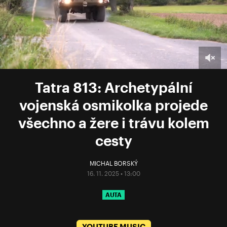
Tatra 813: Archetypální
vojenská osmikolka projede
všechno a žere i trávu kolem
cesty
MICHAL BORSKÝ
16. 11. 2025 • 13:00
AUTA
YOUTUBE MUSIC