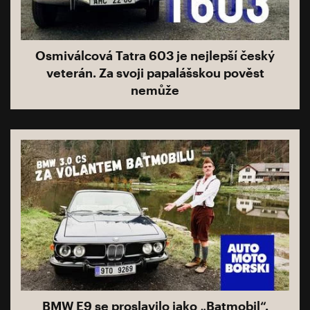
Osmiválcová Tatra 603 je nejlepší český
veterán. Za svoji papalášskou pověst
nemůže
BMW E9 se proslavilo jako „Batmobil“.