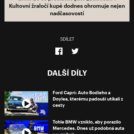
Kultovní žraločí kupé dodnes ohromuje nejen
nadčasovostí
SDÍLET
DALŠÍ DÍLY
Ford Capri: Auto Bodieho a
Doylea, kterému padouši utíkali z
cesty
Tohle BMW vzniklo, aby porazilo
Mercedes. Dnes už podobná auta