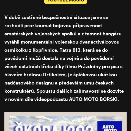
V době zostřené bezpečnostní situace jsme se
rozhodli prozkoumat bojovou připravenost
amatérských vojenských spolků a z temnot hangáru
vytáhli monumentální vojenskou dvanáctiválcovou
osmikolku z Kopřivnice. Tatra 813, která se do
povědomí mužů dostala na vojně a do povědomí
všech ostatních třeba díky filmu Prázdniny pro psa s
hlavním hrdinou Drtikolem, je špičkovou ukázkou
nadčasového designu a především umu českých
konstruktérů. Spoustu dalších zajímavostí se dozvíte
v novém díle videopodcastu AUTO MOTO BORSKI.