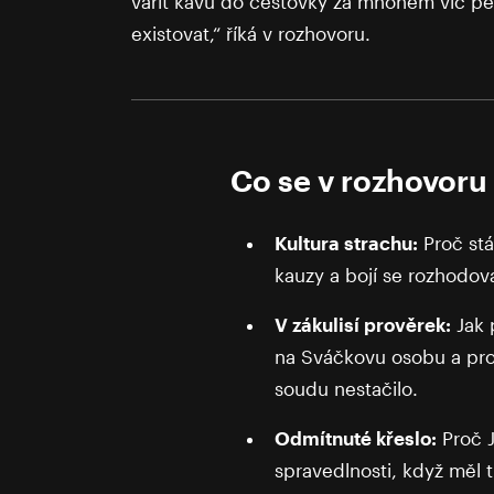
vařit kávu do cestovky za mnohem víc p
existovat,“ říká v rozhovoru.
Co se v rozhovoru 
Kultura strachu:
Proč stát
kauzy a bojí se rozhodov
V zákulisí prověrek:
Jak 
na Sváčkovu osobu a pro
soudu nestačilo.
Odmítnuté křeslo:
Proč J
spravedlnosti, když měl 