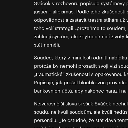
Sváček v rozhovoru popisuje systémový p
justici – alibismus. Podle jeho zkušeností 
odpovědnost a zastavit trestní stíhání už v
toho volí strategii „prožeňme to soudem,
zahlcují systém, ale zbytečně ničí život
stát neměli.
Soudce, který v minulosti odmítl nabídku 
protože by nemohl prosadit svoji vizi sou
„traumatické“ zkušenosti s opakovanou k
Popisuje, jak prošel hloubkovou prověrko
bankovních účtů, aby nakonec narazil na 
Nejvarovnější slova si však Sváček necha
soudů, ne kvůli soudcům, ale kvůli nedůs
personálu. „Je ostudné, že stát dává těmt