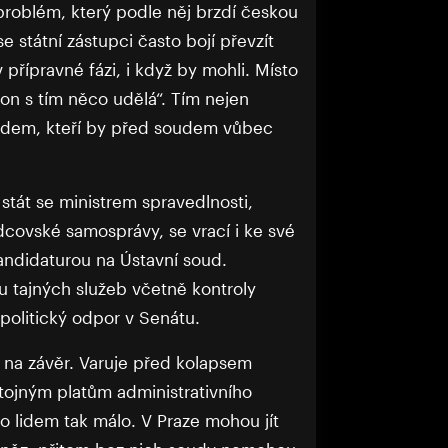
roblém, který podle něj brzdí českou
se státní zástupci často bojí převzít
 přípravné fázi, i když by mohli. Místo
 on s tím něco udělá“. Tím nejen
y lidem, kteří by před soudem vůbec
stát se ministrem spravedlnosti,
dcovské samosprávy, se vrací i ke své
andidaturou na Ústavní soud.
u tajných služeb včetně kontroly
politický odpor v Senátu.
l na závěr. Varuje před kolapsem
tojným platům administrativního
o lidem tak málo. V Praze mohou jít