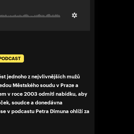
 PODCAST
ěst jednoho z nejvlivnějších mužů
sedou Městského soudu v Praze a
em v roce 2003 odmítl nabídku, aby
váček, soudce a donedávna
se v podcastu Petra Dimuna ohlíží za