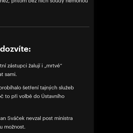
eněz, přitom bez nich soudy nemohou
dozvíte:
ní zástupci žalují i „mrtvé“
at sami.
probíhalo šetření tajných služeb
č to při volbě do Ústavního
an Sváček nevzal post ministra
tu možnost.