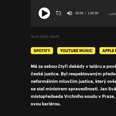
00:00
1:00:50
Volume
90%
19. 01. 2026 • 06:00
SPOTIFY
YOUTUBE MUSIC
APPLE
Má za sebou čtyři dekády v taláru a pov
české justice. Byl respektovaným před
neformálním mluvčím justice, který ovš
se stal ministrem spravedlnosti. Jan S
místopředseda Vrchního soudu v Praze, 
svou kariérou.