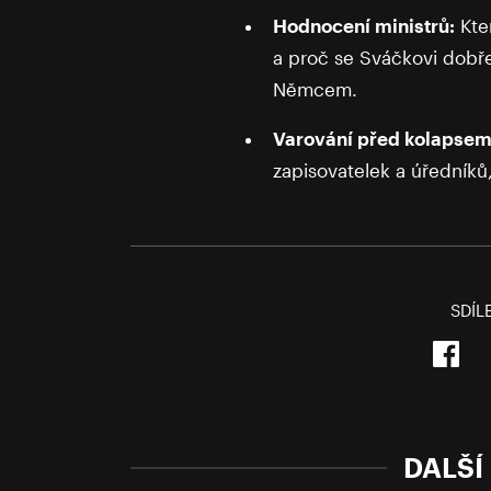
Hodnocení ministrů:
Kter
a proč se Sváčkovi dobř
Němcem.
Varování před kolapsem
zapisovatelek a úředníků
SDÍL
DALŠÍ 