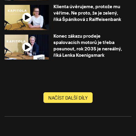
Klienta úvěrujeme, protože mu
věříme. Ne proto, že je zelený,
říká Špániková z Raiffeisenbank
Konec zákazu prodeje
spalovacích motorů je třeba
posunout, rok 2035 je nereálný,
říká Lenka Koenigsmark
NAČÍST DALŠÍ DÍLY