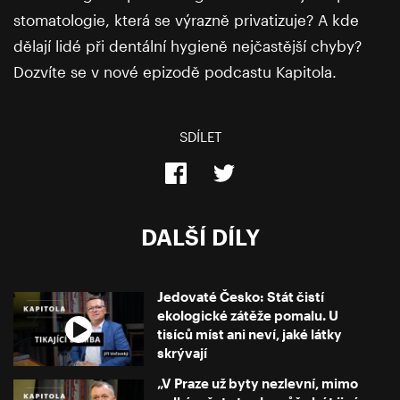
stomatologie, která se výrazně privatizuje? A kde
dělají lidé při dentální hygieně nejčastější chyby?
Dozvíte se v nové epizodě podcastu Kapitola.
SDÍLET
DALŠÍ DÍLY
Jedovaté Česko: Stát čistí
ekologické zátěže pomalu. U
tisíců míst ani neví, jaké látky
skrývají
„V Praze už byty nezlevní, mimo