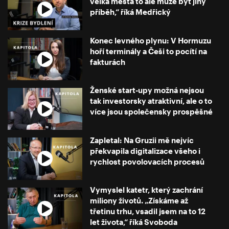
velká města to ale může být jiný
příběh,“ říká Medřický
Konec levného plynu: V Hormuzu
hoří terminály a Češi to pocítí na
fakturách
Ženské start-upy možná nejsou
tak investorsky atraktivní, ale o to
více jsou společensky prospěšné
Zapletal: Na Gruzii mě nejvíc
překvapila digitalizace všeho i
rychlost povolovacích procesů
Vymyslel katetr, který zachrání
miliony životů. „Získáme až
třetinu trhu, vsadil jsem na to 12
let života,“ říká Svoboda