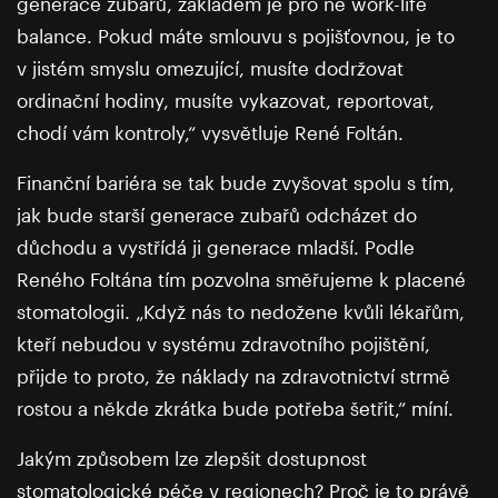
generace zubařů, základem je pro ně work-life
balance. Pokud máte smlouvu s pojišťovnou, je to
v jistém smyslu omezující, musíte dodržovat
ordinační hodiny, musíte vykazovat, reportovat,
chodí vám kontroly,“ vysvětluje René Foltán.
Finanční bariéra se tak bude zvyšovat spolu s tím,
jak bude starší generace zubařů odcházet do
důchodu a vystřídá ji generace mladší. Podle
Reného Foltána tím pozvolna směřujeme k placené
stomatologii. „Když nás to nedožene kvůli lékařům,
kteří nebudou v systému zdravotního pojištění,
přijde to proto, že náklady na zdravotnictví strmě
rostou a někde zkrátka bude potřeba šetřit,“ míní.
Jakým způsobem lze zlepšit dostupnost
stomatologické péče v regionech? Proč je to právě