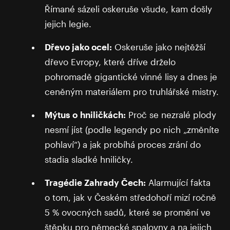
Římané sázeli oskeruše všude, kam došly
jejich legie.
Dřevo jako ocel:
Oskeruše jako nejtěžší
dřevo Evropy, které dříve drželo
pohromadě gigantické vinné lisy a dnes je
ceněným materiálem pro truhlářské mistry.
Mýtus o hniličkách:
Proč se nezralé plody
nesmí jíst (podle legendy po nich „změníte
pohlaví“) a jak probíhá proces zrání do
stadia sladké hniličky.
Tragédie Zahrady Čech:
Alarmující fakta
o tom, jak v Českém středohoří mizí ročně
5 % ovocných sadů, které se promění ve
štěpku pro německé spalovny a na jejich