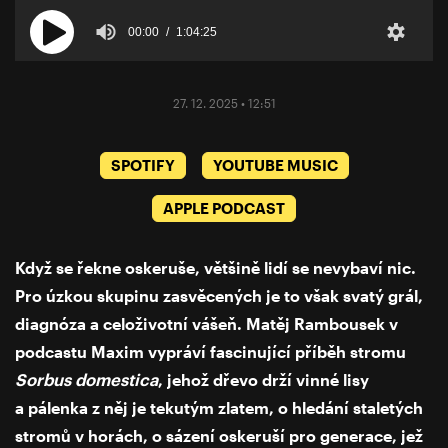
00:00
1:04:25
27. 12. 2025 • 12:51
SPOTIFY
YOUTUBE MUSIC
APPLE PODCAST
Když se řekne oskeruše, většině lidí se nevybaví nic.
Pro úzkou skupinu zasvěcených je to však svatý grál,
diagnóza a celoživotní vášeň. Matěj Rambousek v
podcastu Maxim vypráví fascinující příběh stromu
Sorbus domestica
, jehož dřevo drží vinné lisy
a pálenka z něj je tekutým zlatem, o hledání staletých
stromů v horách, o sázení oskeruší pro generace, jež