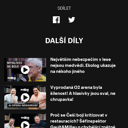
SDÍLET
DALŠÍ DÍLY
Největším nebezpečím v lese
nejsou medvědi. Ekolog ukazuje
na někoho jiného
Vyprodaná O2 arena byla
šílenost! A hlasivky jsou sval, ne
chrupavka!
Proč se Češi bojí kritizovat v
restauracích? Šéfinspektor
Gault&Millau o chybějící zpětné