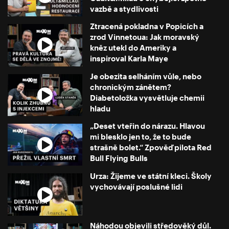
vazbě a stydlivosti
Ztracená pokladna v Popicích a
zrod Vinnetoua: Jak moravský
kněz utekl do Ameriky a
inspiroval Karla Maye
Je obezita selháním vůle, nebo
chronickým zánětem?
Diabetoložka vysvětluje chemii
hladu
„Deset vteřin do nárazu. Hlavou
mi blesklo jen to, že to bude
strašně bolet.“ Zpověď pilota Red
Bull Flying Bulls
Urza: Žijeme ve státní kleci. Školy
vychovávají poslušné lidi
Náhodou objevili středověký důl.