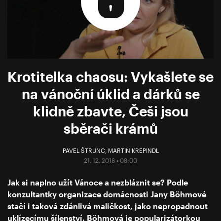
Krotitelka chaosu: Vykašlete se
na vánoční úklid a dárků se
klidně zbavte, Češi jsou
sběrači krámů
PAVEL ŠTRUNC
,
MARTIN KREPINDL
21. 12. 2018 • 08:00
Jak si naplno užít Vánoce a nezbláznit se? Podle
konzultantky organizace domácnosti Jany Böhmové
stačí i taková zdánlivá maličkost, jako nepropadnout
uklízecímu šílenství. Böhmová je popularizátorkou