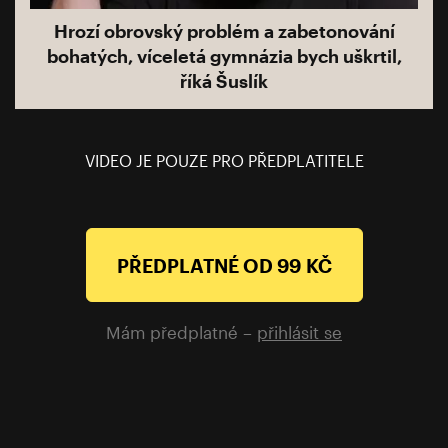
Hrozí obrovský problém a zabetonování
bohatých, víceletá gymnázia bych uškrtil,
říká Šuslík
VIDEO JE POUZE PRO PŘEDPLATITELE
PŘEDPLATNÉ OD 99 KČ
Mám předplatné –
přihlásit se