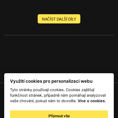
NAČÍST DALŠÍ DÍLY
Využití cookies pro personalizaci webu
Tyto stránky používají cookies. Cookies zajišťují
© 2001 — 2026 Copyright CMI News a dodavatelé obsahu. |
Cookies
funkčnost stránek, případně nám pomáhají analyzovat
Kontakt
vaše chování, pokud nám to dovolíte.
Více o cookies.
RSS
Autorská práva
Přijmout vše
Zpracování osobních údajů - registrovaní a předplatitelé