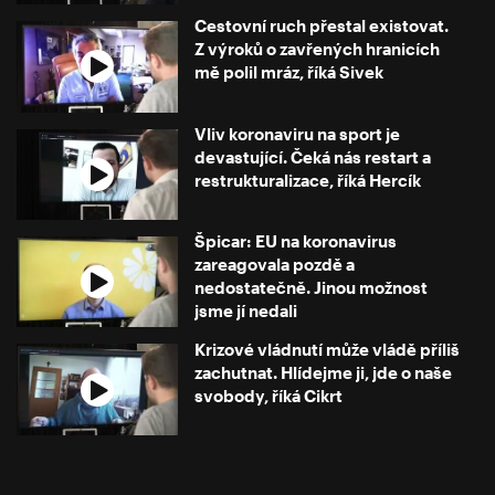
Cestovní ruch přestal existovat.
Z výroků o zavřených hranicích
mě polil mráz, říká Sivek
Vliv koronaviru na sport je
devastující. Čeká nás restart a
restrukturalizace, říká Hercík
Špicar: EU na koronavirus
zareagovala pozdě a
nedostatečně. Jinou možnost
jsme jí nedali
Krizové vládnutí může vládě příliš
zachutnat. Hlídejme ji, jde o naše
svobody, říká Cikrt