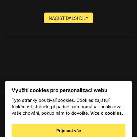
NAČÍST DALŠÍ DÍLY
Využití cookies pro personalizaci webu
Tyto stránky používají cookies. Cookies zajišťují
© 2001 — 2026 Copyright CMI News a dodavatelé obsahu. |
Cookies
funkčnost stránek, případně nám pomáhají analyzovat
Kontakt
vaše chování, pokud nám to dovolíte.
Více o cookies.
RSS
Autorská práva
Přijmout vše
Zpracování osobních údajů - registrovaní a předplatitelé