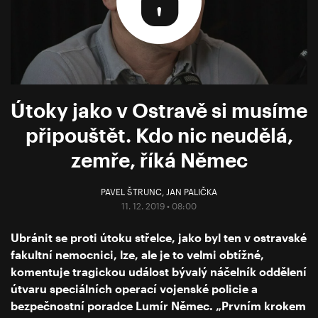
Útoky jako v Ostravě si musíme
připouštět. Kdo nic neudělá,
zemře, říká Němec
PAVEL ŠTRUNC
,
JAN PALIČKA
11. 12. 2019 • 08:00
Ubránit se proti útoku střelce, jako byl ten v ostravské
fakultní nemocnici, lze, ale je to velmi obtížné,
komentuje tragickou událost bývalý náčelník oddělení
útvaru speciálních operací vojenské policie a
bezpečnostní poradce Lumír Němec. „Prvním krokem