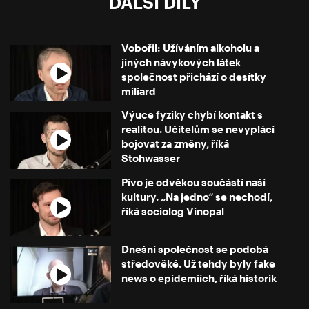
DALŠÍ DÍLY
Vobořil: Užíváním alkoholu a
jiných návykových látek
společnost přichází o desítky
miliard
Výuce fyziky chybí kontakt s
realitou. Učitelům se nevyplácí
bojovat za změny, říká
Stohwasser
Pivo je odvěkou součástí naší
kultury. „Na jedno“ se nechodí,
říká sociolog Vinopal
Dnešní společnost se podobá
středověké. Už tehdy byly fake
news o epidemiích, říká historik