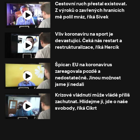
Cestovní ruch přestal existovat.
Z výroků o zavřených hranicích
mě polil mráz, říká Sivek
Vliv koronaviru na sport je
devastující. Čeká nás restart a
restrukturalizace, říká Hercík
Špicar: EU na koronavirus
zareagovala pozdě a
nedostatečně. Jinou možnost
jsme jí nedali
Krizové vládnutí může vládě příliš
zachutnat. Hlídejme ji, jde o naše
svobody, říká Cikrt