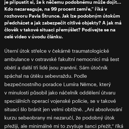
je připustit si, že k něčemu podobnému může dojít...
Kdo nezareaguje, na 99 procent zemře,“ říká v
rozhovoru Pavla Štrunce. Jak lze podobným útokům
předcházet a jak zabezpečit citlivé objekty? A jak má
člověk v takové situaci přemýšlet? Podívejte se na
celé video v úvodu článku.
Úterní útok střelce v čekárně traumatologické
ambulance v ostravské fakultní nemocnici má šest
obětí a další tři lidé jsou zranění. Sám útočník
spáchal na útěku sebevraždu. Podle
bezpečnostního poradce Lumíra Němce, který
v minulosti působil jako náčelník oddělení útvaru
speciálních operací vojenské policie, se v takové
situaci šlo bránit jen velmi obtížně. „Ani absolvování
kurzu sebeobrany mi nezaručí, že podobný útok
přežiji, ale minimálně mi to zvyšuje šanci přežít,“ říká