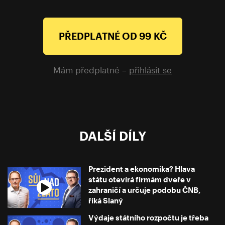
PŘEDPLATNÉ OD 99 KČ
Mám předplatné –
přihlásit se
DALŠÍ DÍLY
Prezident a ekonomika? Hlava
státu otevírá firmám dveře v
zahraničí a určuje podobu ČNB,
říká Slaný
Výdaje státního rozpočtu je třeba