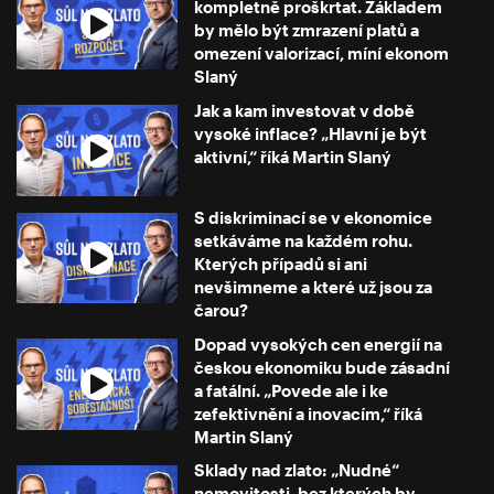
kompletně proškrtat. Základem
by mělo být zmrazení platů a
omezení valorizací, míní ekonom
Slaný
Jak a kam investovat v době
vysoké inflace? „Hlavní je být
aktivní,“ říká Martin Slaný
S diskriminací se v ekonomice
setkáváme na každém rohu.
Kterých případů si ani
nevšimneme a které už jsou za
čarou?
Dopad vysokých cen energií na
českou ekonomiku bude zásadní
a fatální. „Povede ale i ke
zefektivnění a inovacím,“ říká
Martin Slaný
Sklady nad zlato: „Nudné“
nemovitosti, bez kterých by