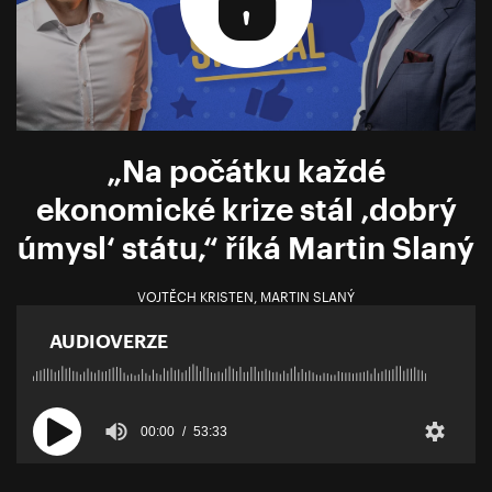
„Na počátku každé
ekonomické krize stál ‚dobrý
úmysl‘ státu,“ říká Martin Slaný
VOJTĚCH KRISTEN
,
MARTIN SLANÝ
AUDIOVERZE
00:00
53:33