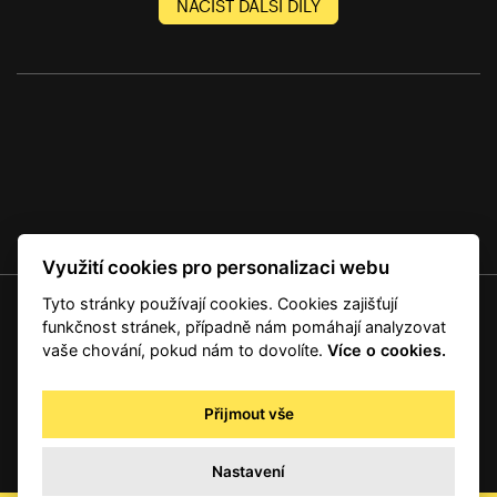
NAČÍST DALŠÍ DÍLY
Využití cookies pro personalizaci webu
Tyto stránky používají cookies. Cookies zajišťují
© 2001 — 2026 Copyright CMI News a dodavatelé obsahu. |
Cookies
funkčnost stránek, případně nám pomáhají analyzovat
Kontakt
vaše chování, pokud nám to dovolíte.
Více o cookies.
RSS
Autorská práva
Přijmout vše
Zpracování osobních údajů - registrovaní a předplatitelé
Zpracování osobních údajů pro novinářské a další účely
Nastavení
Obchodní podmínky