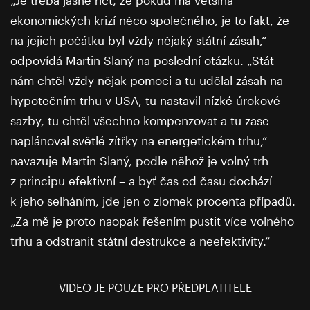
„Je třeba jasně říct, že pokud má většina
ekonomických krizí něco společného, je to fakt, že
na jejich počátku byl vždy nějaký státní zásah,“
odpovídá Martin Slaný na poslední otázku. „Stát
nám chtěl vždy nějak pomoci a tu udělal zásah na
hypotečním trhu v USA, tu nastavil nízké úrokové
sazby, tu chtěl všechno kompenzovat a tu zase
naplánoval světlé zítřky na energetickém trhu,“
navazuje Martin Slaný, podle něhož je volný trh
z principu efektivní – a byť čas od času dochází
k jeho selháním, jde jen o zlomek procenta případů.
„Za mě je proto naopak řešením pustit více volného
trhu a odstranit státní destrukce a neefektivity.“
VIDEO JE POUZE PRO PŘEDPLATITELE