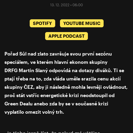
13. 12. 2022 • 06:00
SPOTIFY
YOUTUBE MUSIC
APPLE PODCAST
Pořad Sůl nad zlato završuje svou první sezónu
speciálem, ve kterém hlavní ekonom skupiny
DRFG Martin Slaný odpovídá na dotazy diváků. Ti se
ptají třeba na to, zda vláda uměle srazila cenu akcií
skupiny ČEZ, aby ji následně mohla levněji ovládnout,
proč stát vstříc energetické krizi neodstoupil od
Green Dealu anebo zda by se v současné krizi
vyplatilo omezit volný trh.