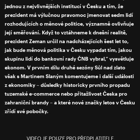
jednou z nejvlivnějších institucí v Česku a tím, že
prezident má výlučnou pravomoc jmenovat sedm lidí
rozhodujících o měnové politice, významně ovlivňuje
její směřování. Když to vztáhneme k dnešní realitě,
prezident Zeman určil na nadcházejících šest let to,
jak bude měnová politika v Česku vypadat tím, jakou
skupinu lidí do bankovní rady ČNB vybral,“ vysvětluje
ekonom. V prvním dílu druhé sezóny Sůl nad zlato
však s Martinem Slaným komentujeme i další události
z ekonomiky – důsledky historicky prvního propadu
tuzemské e-commerce nebo přitažlivost Česka pro
zahraniční brandy – a které nové značky letos v Česku
zřídí své pobočky.
VIDEO JE POUZE PRO PŘEDPLATITELE