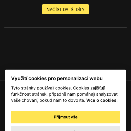
NAČÍST DALŠÍ DÍLY
Využití cookies pro personalizaci webu
Tyto stránky používají cookies. Cookies zajišťují
© 2001 — 2026 Copyright CMI News a dodavatelé obsahu. |
Cookies
funkčnost stránek, případně nám pomáhají analyzovat
Kontakt
vaše chování, pokud nám to dovolíte.
Více o cookies.
RSS
Autorská práva
Přijmout vše
Zpracování osobních údajů - registrovaní a předplatitelé
Zpracování osobních údajů pro novinářské a další účely