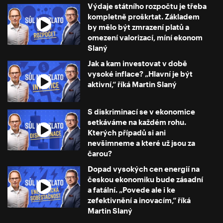
Výdaje státního rozpočtu je třeba
kompletně proškrtat. Základem
by mělo být zmrazení platů a
omezení valorizací, míní ekonom
Slaný
Jak a kam investovat v době
vysoké inflace? „Hlavní je být
aktivní,“ říká Martin Slaný
S diskriminací se v ekonomice
setkáváme na každém rohu.
Kterých případů si ani
nevšimneme a které už jsou za
čarou?
Dopad vysokých cen energií na
českou ekonomiku bude zásadní
a fatální. „Povede ale i ke
zefektivnění a inovacím,“ říká
Martin Slaný