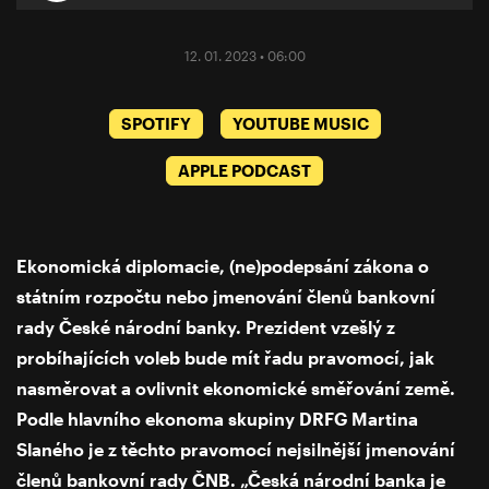
12. 01. 2023 • 06:00
SPOTIFY
YOUTUBE MUSIC
APPLE PODCAST
Ekonomická diplomacie, (ne)podepsání zákona o
státním rozpočtu nebo jmenování členů bankovní
rady České národní banky. Prezident vzešlý z
probíhajících voleb bude mít řadu pravomocí, jak
nasměrovat a ovlivnit ekonomické směřování země.
Podle hlavního ekonoma skupiny DRFG Martina
Slaného je z těchto pravomocí nejsilnější jmenování
členů bankovní rady ČNB. „Česká národní banka je