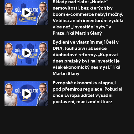
Sklady nad zlato: „Nudné“
nemovitosti, bez kterých by
boom e-commerce nebyl možný.
Většina z nich investorům vydělá
více než „investiční byty“ v
Praze, říká Martin Slaný
Bydlení ve vlastním mají Češi v
DNA, touhu živí i absence
důchodové reformy. „Kupovat
dnes pražský byt na investici je
však ekonomický nesmysl,“ říká
Martin Slaný
Evropské ekonomiky stagnují
pod přemírou regulace. Pokud si
chce Evropa udržet výsadní
postavení, musí změnit kurz