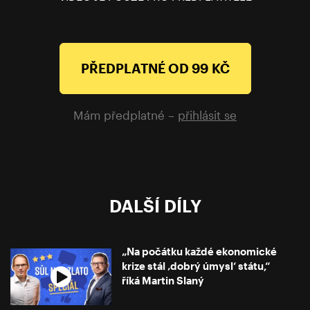
PŘEDPLATNÉ OD 99 KČ
Mám předplatné –
přihlásit se
DALŠÍ DÍLY
„Na počátku každé ekonomické
krize stál ‚dobrý úmysl‘ státu,“
říká Martin Slaný