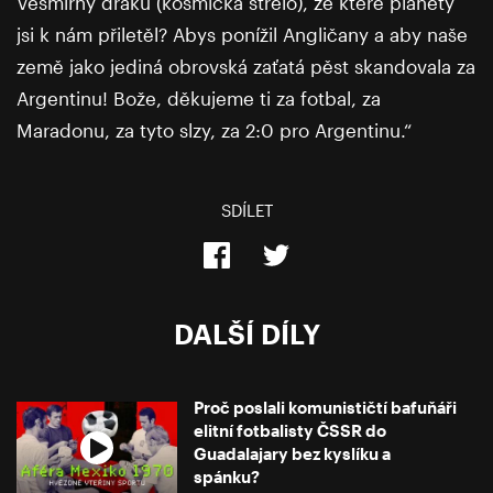
Vesmírný draku (kosmická střelo), ze které planety
jsi k nám přiletěl? Abys ponížil Angličany a aby naše
země jako jediná obrovská zaťatá pěst skandovala za
Argentinu! Bože, děkujeme ti za fotbal, za
Maradonu, za tyto slzy, za 2:0 pro Argentinu.“
SDÍLET
DALŠÍ DÍLY
Proč poslali komunističtí bafuňáři
elitní fotbalisty ČSSR do
Guadalajary bez kyslíku a
spánku?