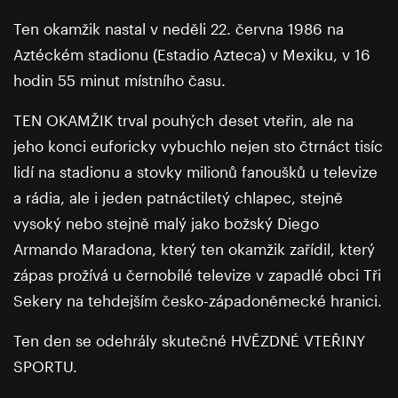
Ten okamžik nastal v neděli 22. června 1986 na
Aztéckém stadionu (Estadio Azteca) v Mexiku, v 16
hodin 55 minut místního času.
TEN OKAMŽIK trval pouhých deset vteřin, ale na
jeho konci euforicky vybuchlo nejen sto čtrnáct tisíc
lidí na stadionu a stovky milionů fanoušků u televize
a rádia, ale i jeden patnáctiletý chlapec, stejně
vysoký nebo stejně malý jako božský Diego
Armando Maradona, který ten okamžik zařídil, který
zápas prožívá u černobílé televize v zapadlé obci Tři
Sekery na tehdejším česko-západoněmecké hranici.
Ten den se odehrály skutečné HVĚZDNÉ VTEŘINY
SPORTU.