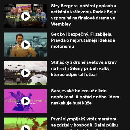
Slzy Bergera, požární poplach a
setkání s královnou. Radek Bejbl
vzpomíná na finálové drama ve
Wembley
Sex byl bezpečný, F1 zabíjela.
Pravda o nejbrutálnější dekádě
motorismu
Stíhačky z druhé světové a krev
na hřišti: Šílený příběh války,
kterou odpískal fotbal
Sarajevské bolero už nikdo
nepřekoná. A pořád z něho lidem
naskakuje husí kůže
První olympijský vítěz maratonu
se zdržel v hospodě. Dal si půlku