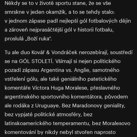
Někdy se to v životě sportu stane, že se vše
smrskne v jeden okamžik, a to se tehdy stalo:
v jednom zápase padl nejlepší gól fotbalových dějin
a zároveň nejprasáčtější gól v historii fotbalu,
proslulá „Boží ruka“.
Tu ale duo Kovář & Vondráček nerozebírají, soustředí
se na GÓL STOLETÍ. Všímají si nejen politického
pozadí zápasu Argentina vs. Anglie, samotného
vstřelení gólu, ale také geniálního patetického
komentáře Víctora Huga Moralese, přeslavného
argentinského sportovního komentátora, původem
ale rodáka z Uruguaye. Bez Maradonovy geniality,
bez vypjaté politické atmosféry, bez
latinskoamerického temperamentu, bez Moralesovo
komentování by nikdy nebyl stvořen naprosto