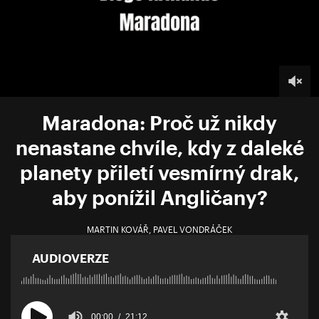
Maradona: Proč už nikdy
nenastane chvíle, kdy z daleké
planety přiletí vesmírný drak,
aby ponížil Angličany?
MARTIN KOVÁŘ
,
PAVEL VONDRÁČEK
AUDIOVERZE
00:00
21:12