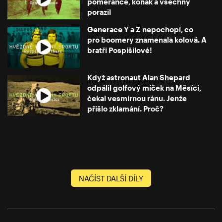
pomeranče, koňak a všechny
porazil
Generace Y a Z nepochopí, co
pro boomery znamenala kolová. A
bratři Pospíšilové!
Když astronaut Alan Shepard
odpálil golfový míček na Měsíci,
čekal vesmírnou ránu. Jenže
přišlo zklamání. Proč?
NAČÍST DALŠÍ DÍLY