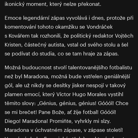
ikonický moment, který nelze překonat.
Emoce legendární zápas vyvolává i dnes, protože při
komentování tohoto okamžiku se Vondráček
s Kovářem tak rozhonili, že politický redaktor Vojtěch
Kristen, částečný autista, vstal od svého stolu a šel
se podívat do studia, co se tam hraje za zápas.
Možná budoucnost stvoří talentovanějšího fotbalistu
než byl Maradona, možná bude vstřelen geniálnější
gól, ale už nikdy se desítky jisker nespojí v takový
plamen emocí, který Víctor Hugo Morales vystihl
těmito slovy: „Génius, génius, génius! Góóól! Chce
se mi brečet! Pane Bože, ať žije fotbal! Góóól!
Diego! Maradona! Promiňte, vyhrkly mi slzy.
Maradona v úchvatném zápase, v zápase století!